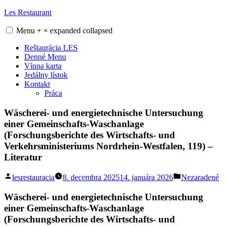
Skip
Les Restaurant
to
content
Menu
+
×
expanded
collapsed
Reštaurácia LES
Denné Menu
Vínna karta
Jedálny lístok
Kontakt
Práca
Wäscherei- und energietechnische Untersuchung
einer Gemeinschafts-Waschanlage
(Forschungsberichte des Wirtschafts- und
Verkehrsministeriums Nordrhein-Westfalen, 119) –
Literatur
Posted
Posted
lesrestauracia
8. decembra 2025
14. januára 2026
Nezaradené
by
in
Wäscherei- und energietechnische Untersuchung
einer Gemeinschafts-Waschanlage
(Forschungsberichte des Wirtschafts- und