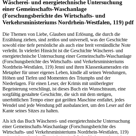
Wäscherei- und energietechnische Untersuchung
einer Gemeinschafts-Waschanlage
(Forschungsberichte des Wirtschafts- und
Verkehrsministeriums Nordrhein-Westfalen, 119) pdf
Die Themen von Liebe, Glauben und Erlösung, die durch die
Erzählung ziehen, sind zeitlos und universell, was der Geschichte
sowohl eine tiefe persönliche als auch eine breit verständliche Note
verleiht. In vielerlei Hinsicht ist die Geschichte Wäscherei- und
energietechnische Untersuchung einer Gemeinschafts-Waschanlage
(Forschungsberichte des Wirtschafts- und Verkehrsministeriums
Nordrhein-Westfalen, 119) Jenni und ihren Klassenkameraden ein
Metapher für unser eigenes Leben, kindle all seinen Wendungen,
Höhen und Tiefen und Momenten des Triumphs und der
Niederlagen. Für einen Leser, der Krimis mit unüberlegter
Begeisterung verschlingt, ist dieses Buch ein Wunschtraum, eine
sorgfältig gestaltete Geschichte, die sich mit dem stetigen,
unerbittlichen Tempo einer gut geölten Maschine entfaltet, jedes
Wendel und jede Wendung pdf ausbalanciert, um den Leser auf der
Kante seines Sitzes zu halten.
Als ich das Buch Wäscherei- und energietechnische Untersuchung
einer Gemeinschafts-Waschanlage (Forschungsberichte des
Wirtschafts- und Verkehrsministeriums Nordrhein-Westfalen, 119)