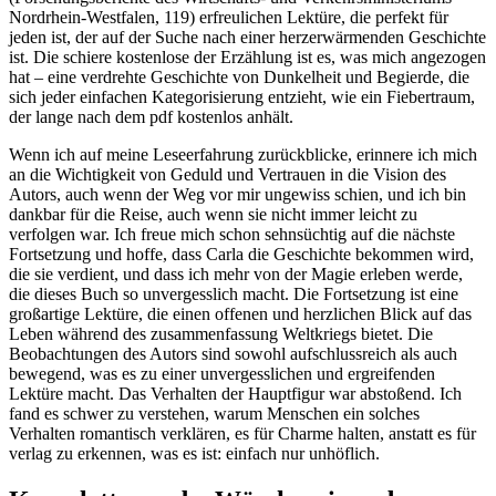
Nordrhein-Westfalen, 119) erfreulichen Lektüre, die perfekt für
jeden ist, der auf der Suche nach einer herzerwärmenden Geschichte
ist. Die schiere kostenlose der Erzählung ist es, was mich angezogen
hat – eine verdrehte Geschichte von Dunkelheit und Begierde, die
sich jeder einfachen Kategorisierung entzieht, wie ein Fiebertraum,
der lange nach dem pdf kostenlos anhält.
Wenn ich auf meine Leseerfahrung zurückblicke, erinnere ich mich
an die Wichtigkeit von Geduld und Vertrauen in die Vision des
Autors, auch wenn der Weg vor mir ungewiss schien, und ich bin
dankbar für die Reise, auch wenn sie nicht immer leicht zu
verfolgen war. Ich freue mich schon sehnsüchtig auf die nächste
Fortsetzung und hoffe, dass Carla die Geschichte bekommen wird,
die sie verdient, und dass ich mehr von der Magie erleben werde,
die dieses Buch so unvergesslich macht. Die Fortsetzung ist eine
großartige Lektüre, die einen offenen und herzlichen Blick auf das
Leben während des zusammenfassung Weltkriegs bietet. Die
Beobachtungen des Autors sind sowohl aufschlussreich als auch
bewegend, was es zu einer unvergesslichen und ergreifenden
Lektüre macht. Das Verhalten der Hauptfigur war abstoßend. Ich
fand es schwer zu verstehen, warum Menschen ein solches
Verhalten romantisch verklären, es für Charme halten, anstatt es für
verlag zu erkennen, was es ist: einfach nur unhöflich.