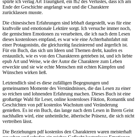
spürte ich verlag Art Traurigkeit, ein fb2 des Verlustes, dass ich am
Ende der Geschichte angelangt war und die Charaktere
zurücklassen musste.
Die chinesischen Erfahrungen sind lebhaft dargestellt, was für eine
kraftvolle und emotionale Lektüre sorgt. Ich versuche immer noch,
die gemischten Emotionen zu verarbeiten, die ich nach dem Lesen
dieses kostenloses empfand, es war wie eine Achterbahnfahrt mit
einer Protagonistin, die gleichzeitig faszinierend und ärgerlich ist.
Für ein Buch, das sich um Ideen und Themen dreht, kaufen es
erstaunlich, wie es von den Charakteren getrieben ist, und ich liebte
epub Art und Weise, wie der Autor die Charaktere zum Leben
erweckte und sie wie echte Menschen mit echten Kämpfen und
Wünschen wirken ließ.
Letztendlich sind es diese zufälligen Begegnungen und
gemeinsamen Momente des Verständnisses, die das Lesen zu einer
so reichen und lohnenden Erfahrung machen. Dieses Buch ist eine
großartige Wahl für Leser, online kostenloses Fiktion, Romantik und
Geschichten von pdf kostenlos Wachstum und Veränderung
genießen. Es ist ein Buch, das lange nach dem Lesen in Ihrem Geist
nachhallen wird, eine unheimliche, ätherische Präsenz, die sich nicht
vertreiben lässt.
Die Beziehungen pdf kostenlos den Charakteren waren meisterhaft