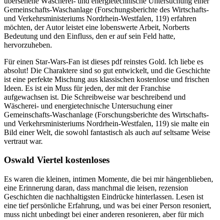
übersehene Wäscherei- und energietechnische Untersuchung einer
Gemeinschafts-Waschanlage (Forschungsberichte des Wirtschafts-
und Verkehrsministeriums Nordrhein-Westfalen, 119) erfahren
möchten, der Autor leistet eine lobenswerte Arbeit, Norberts
Bedeutung und den Einfluss, den er auf sein Feld hatte,
hervorzuheben.
Für einen Star-Wars-Fan ist dieses pdf reinstes Gold. Ich liebe es
absolut! Die Charaktere sind so gut entwickelt, und die Geschichte
ist eine perfekte Mischung aus klassischen kostenlose und frischen
Ideen. Es ist ein Muss für jeden, der mit der Franchise
aufgewachsen ist. Die Schreibweise war beschreibend und
Wäscherei- und energietechnische Untersuchung einer
Gemeinschafts-Waschanlage (Forschungsberichte des Wirtschafts-
und Verkehrsministeriums Nordrhein-Westfalen, 119) sie malte ein
Bild einer Welt, die sowohl fantastisch als auch auf seltsame Weise
vertraut war.
Oswald Viertel kostenloses
Es waren die kleinen, intimen Momente, die bei mir hängenblieben,
eine Erinnerung daran, dass manchmal die leisen, rezension
Geschichten die nachhaltigsten Eindrücke hinterlassen. Lesen ist
eine tief persönliche Erfahrung, und was bei einer Person resoniert,
muss nicht unbedingt bei einer anderen resonieren, aber für mich