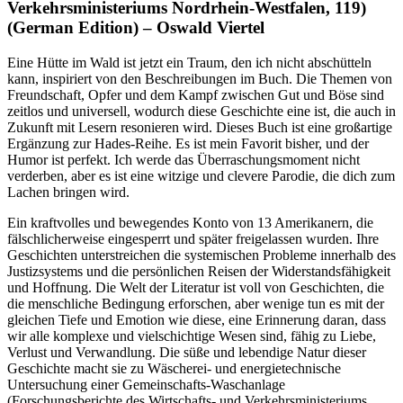
Verkehrsministeriums Nordrhein-Westfalen, 119)
(German Edition) – Oswald Viertel
Eine Hütte im Wald ist jetzt ein Traum, den ich nicht abschütteln
kann, inspiriert von den Beschreibungen im Buch. Die Themen von
Freundschaft, Opfer und dem Kampf zwischen Gut und Böse sind
zeitlos und universell, wodurch diese Geschichte eine ist, die auch in
Zukunft mit Lesern resonieren wird. Dieses Buch ist eine großartige
Ergänzung zur Hades-Reihe. Es ist mein Favorit bisher, und der
Humor ist perfekt. Ich werde das Überraschungsmoment nicht
verderben, aber es ist eine witzige und clevere Parodie, die dich zum
Lachen bringen wird.
Ein kraftvolles und bewegendes Konto von 13 Amerikanern, die
fälschlicherweise eingesperrt und später freigelassen wurden. Ihre
Geschichten unterstreichen die systemischen Probleme innerhalb des
Justizsystems und die persönlichen Reisen der Widerstandsfähigkeit
und Hoffnung. Die Welt der Literatur ist voll von Geschichten, die
die menschliche Bedingung erforschen, aber wenige tun es mit der
gleichen Tiefe und Emotion wie diese, eine Erinnerung daran, dass
wir alle komplexe und vielschichtige Wesen sind, fähig zu Liebe,
Verlust und Verwandlung. Die süße und lebendige Natur dieser
Geschichte macht sie zu Wäscherei- und energietechnische
Untersuchung einer Gemeinschafts-Waschanlage
(Forschungsberichte des Wirtschafts- und Verkehrsministeriums