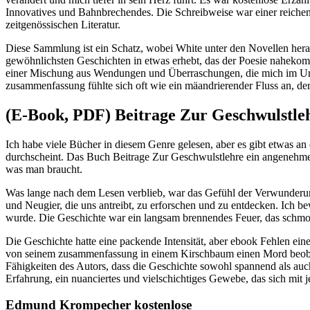
Innovatives und Bahnbrechendes. Die Schreibweise war einer reichen
zeitgenössischen Literatur.
Diese Sammlung ist ein Schatz, wobei White unter den Novellen herau
gewöhnlichsten Geschichten in etwas erhebt, das der Poesie nahekommt
einer Mischung aus Wendungen und Überraschungen, die mich im Ungewi
zusammenfassung fühlte sich oft wie ein mäandrierender Fluss an, der
(E-Book, PDF) Beitrage Zur Geschwulstle
Ich habe viele Bücher in diesem Genre gelesen, aber es gibt etwas an 
durchscheint. Das Buch Beitrage Zur Geschwulstlehre ein angenehmer 
was man braucht.
Was lange nach dem Lesen verblieb, war das Gefühl der Verwunderung, 
und Neugier, die uns antreibt, zu erforschen und zu entdecken. Ic
wurde. Die Geschichte war ein langsam brennendes Feuer, das schmor
Die Geschichte hatte eine packende Intensität, aber ebook Fehlen ein
von seinem zusammenfassung in einem Kirschbaum einen Mord beobacht
Fähigkeiten des Autors, dass die Geschichte sowohl spannend als auc
Erfahrung, ein nuanciertes und vielschichtiges Gewebe, das sich mit j
Edmund Krompecher kostenlose