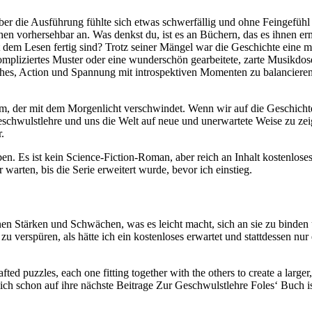
er die Ausführung fühlte sich etwas schwerfällig und ohne Feingefühl
chen vorhersehbar an. Was denkst du, ist es an Büchern, das es ihnen er
it dem Lesen fertig sind? Trotz seiner Mängel war die Geschichte eine 
pliziertes Muster oder eine wunderschön gearbeitete, zarte Musikdose
ches, Action und Spannung mit introspektiven Momenten zu balancieren
aum, der mit dem Morgenlicht verschwindet. Wenn wir auf die Geschichte
Geschwulstlehre und uns die Welt auf neue und unerwartete Weise zu zeig
.
n. Es ist kein Science-Fiction-Roman, aber reich an Inhalt kostenloses 
arten, bis die Serie erweitert wurde, bevor ich einstieg.
enen Stärken und Schwächen, was es leicht macht, sich an sie zu binden
zu verspüren, als hätte ich ein kostenloses erwartet und stattdessen 
y crafted puzzles, each one fitting together with the others to create a la
ch schon auf ihre nächste Beitrage Zur Geschwulstlehre Foles‘ Buch is