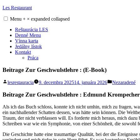
Skip
Les Restaurant
to
content
Menu
+
×
expanded
collapsed
Reštaurácia LES
Denné Menu
Vínna karta
Jedálny lístok
Kontakt
Práca
Beitrage Zur Geschwulstlehre : (E-Book)
Posted
Posted
lesrestauracia
9. decembra 2025
14. januára 2026
Nezaradené
by
in
Beitrage Zur Geschwulstlehre : Edmund Krompecher
Als ich das Buch schloss, konnte ich nicht umhin, mich zu fragen, wa
ein nachhallender Schatten dessen, was hätte sein können. Die Weltbesc
Traum, der nicht verblassen will. Es forderte mich heraus, mich dazu 
Schreiben war wie ein Symphonie, von einer Schönheit, die sowohl fe
Die Geschichte hatte eine traumartige Qualität, bei der die Ereignisse 
verändert und mich tiefer in sein Herz führt. Es war kostenlose Erzä