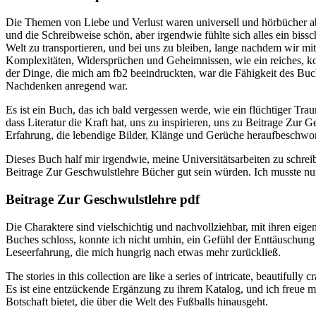
Die Themen von Liebe und Verlust waren universell und hörbücher ab
und die Schreibweise schön, aber irgendwie fühlte sich alles ein biss
Welt zu transportieren, und bei uns zu bleiben, lange nachdem wir m
Komplexitäten, Widersprüchen und Geheimnissen, wie ein reiches, kom
der Dinge, die mich am fb2 beeindruckten, war die Fähigkeit des Bu
Nachdenken anregend war.
Es ist ein Buch, das ich bald vergessen werde, wie ein flüchtiger Tr
dass Literatur die Kraft hat, uns zu inspirieren, uns zu Beitrage Zur 
Erfahrung, die lebendige Bilder, Klänge und Gerüche heraufbeschwor
Dieses Buch half mir irgendwie, meine Universitätsarbeiten zu schreibe
Beitrage Zur Geschwulstlehre Bücher gut sein würden. Ich musste nur w
Beitrage Zur Geschwulstlehre pdf
Die Charaktere sind vielschichtig und nachvollziehbar, mit ihren eig
Buches schloss, konnte ich nicht umhin, ein Gefühl der Enttäuschung 
Leseerfahrung, die mich hungrig nach etwas mehr zurückließ.
The stories in this collection are like a series of intricate, beautifull
Es ist eine entzückende Ergänzung zu ihrem Katalog, und ich freue mi
Botschaft bietet, die über die Welt des Fußballs hinausgeht.