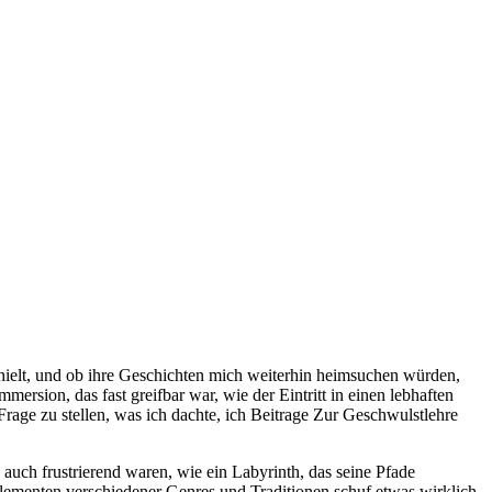
thielt, und ob ihre Geschichten mich weiterhin heimsuchen würden,
mersion, das fast greifbar war, wie der Eintritt in einen lebhaften
Frage zu stellen, was ich dachte, ich Beitrage Zur Geschwulstlehre
ls auch frustrierend waren, wie ein Labyrinth, das seine Pfade
 Elementen verschiedener Genres und Traditionen schuf etwas wirklich