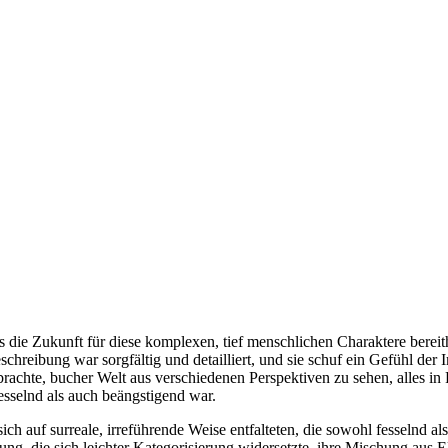
s die Zukunft für diese komplexen, tief menschlichen Charaktere berei
hreibung war sorgfältig und detailliert, und sie schuf ein Gefühl der Im
brachte, bucher Welt aus verschiedenen Perspektiven zu sehen, alles in 
sselnd als auch beängstigend war.
sich auf surreale, irreführende Weise entfalteten, die sowohl fesselnd a
hlung, die sich leichter Kategorisierung widersetzte, ihre Mischung aus