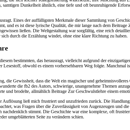
, samtigen Dunkelheit ähnlich, eine tiefe und oft beunruhigende Erfo
sragt. Eines der auffälligsten Merkmale dieser Sammlung von Geschicht
, und es ist diese lyrische Qualität, die mir lange nach dem Beitrage 
ssen ließen. Die Weltgestaltung war sorgfältig, eine reich detaillier
 sich durch die Erzählung windet, ohne eine klare Richtung zu haben.
hre
diesem bestimmten, das herausragt, vielleicht aufgrund der einzigartige
Lesestoff, obwohl es einem vorhersehbaren Weg folgte. Manchmal ist k
die Gewissheit, dass die Welt ein magischer und geheimnisvolleres Ort 
h bewunderte die fb2 des Autors, schwierige, unangenehme Themen anz
te und brodelte, allmählich Beitrage Zur Geschwulstlehre einem emoti
er Auflösung ließ mich frustriert und unzufrieden zurück. Die Handlung
et, was Fragen über die Zuverlässigkeit von Augenzeugen und die Wich
h nachdenklich stimmt. Die Geschichte war eine komplexe, oft frustri
eder umgeblätterten Seite zu verändern schien.