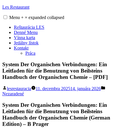
Skip
Les Restaurant
to
content
Menu
+
×
expanded
collapsed
Reštaurácia LES
Denné Menu
Vínna karta
Jedálny lístok
Kontakt
Práca
System Der Organischen Verbindungen: Ein
Leitfaden für die Benutzung von Beilsteins
Handbuch der Organischen Chemie – [PDF]
Posted
Posted
lesrestauracia
11. decembra 2025
14. januára 2026
by
in
Nezaradené
System Der Organischen Verbindungen: Ein
Leitfaden für die Benutzung von Beilsteins
Handbuch der Organischen Chemie (German
Edition) – B Prager