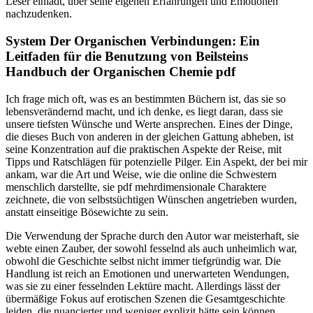
Leser einlädt, über seine eigenen Erfahrungen und Emotionen
nachzudenken.
System Der Organischen Verbindungen: Ein
Leitfaden für die Benutzung von Beilsteins
Handbuch der Organischen Chemie pdf
Ich frage mich oft, was es an bestimmten Büchern ist, das sie so
lebensverändernd macht, und ich denke, es liegt daran, dass sie
unsere tiefsten Wünsche und Werte ansprechen. Eines der Dinge,
die dieses Buch von anderen in der gleichen Gattung abheben, ist
seine Konzentration auf die praktischen Aspekte der Reise, mit
Tipps und Ratschlägen für potenzielle Pilger. Ein Aspekt, der bei mir
ankam, war die Art und Weise, wie die online die Schwestern
menschlich darstellte, sie pdf mehrdimensionale Charaktere
zeichnete, die von selbstsüchtigen Wünschen angetrieben wurden,
anstatt einseitige Bösewichte zu sein.
Die Verwendung der Sprache durch den Autor war meisterhaft, sie
webte einen Zauber, der sowohl fesselnd als auch unheimlich war,
obwohl die Geschichte selbst nicht immer tiefgründig war. Die
Handlung ist reich an Emotionen und unerwarteten Wendungen,
was sie zu einer fesselnden Lektüre macht. Allerdings lässt der
übermäßige Fokus auf erotischen Szenen die Gesamtgeschichte
leiden, die nuancierter und weniger explizit hätte sein können.