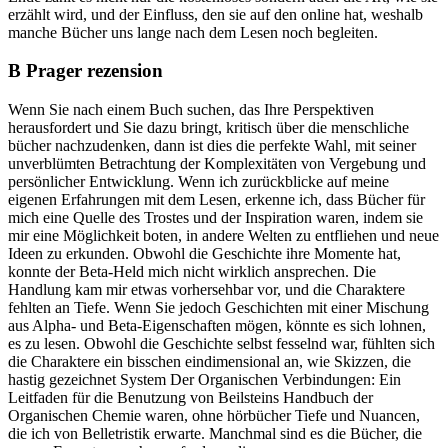
erzählt wird, und der Einfluss, den sie auf den online hat, weshalb
manche Bücher uns lange nach dem Lesen noch begleiten.
B Prager rezension
Wenn Sie nach einem Buch suchen, das Ihre Perspektiven
herausfordert und Sie dazu bringt, kritisch über die menschliche
bücher nachzudenken, dann ist dies die perfekte Wahl, mit seiner
unverblümten Betrachtung der Komplexitäten von Vergebung und
persönlicher Entwicklung. Wenn ich zurückblicke auf meine
eigenen Erfahrungen mit dem Lesen, erkenne ich, dass Bücher für
mich eine Quelle des Trostes und der Inspiration waren, indem sie
mir eine Möglichkeit boten, in andere Welten zu entfliehen und neue
Ideen zu erkunden. Obwohl die Geschichte ihre Momente hat,
konnte der Beta-Held mich nicht wirklich ansprechen. Die
Handlung kam mir etwas vorhersehbar vor, und die Charaktere
fehlten an Tiefe. Wenn Sie jedoch Geschichten mit einer Mischung
aus Alpha- und Beta-Eigenschaften mögen, könnte es sich lohnen,
es zu lesen. Obwohl die Geschichte selbst fesselnd war, fühlten sich
die Charaktere ein bisschen eindimensional an, wie Skizzen, die
hastig gezeichnet System Der Organischen Verbindungen: Ein
Leitfaden für die Benutzung von Beilsteins Handbuch der
Organischen Chemie waren, ohne hörbücher Tiefe und Nuancen,
die ich von Belletristik erwarte. Manchmal sind es die Bücher, die