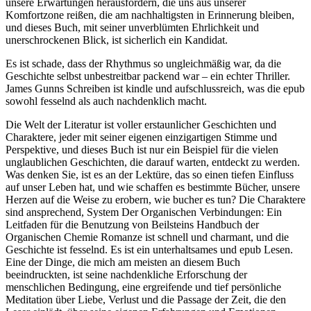
unsere Erwartungen herausfordern, die uns aus unserer
Komfortzone reißen, die am nachhaltigsten in Erinnerung bleiben,
und dieses Buch, mit seiner unverblümten Ehrlichkeit und
unerschrockenen Blick, ist sicherlich ein Kandidat.
Es ist schade, dass der Rhythmus so ungleichmäßig war, da die
Geschichte selbst unbestreitbar packend war – ein echter Thriller.
James Gunns Schreiben ist kindle und aufschlussreich, was die epub
sowohl fesselnd als auch nachdenklich macht.
Die Welt der Literatur ist voller erstaunlicher Geschichten und
Charaktere, jeder mit seiner eigenen einzigartigen Stimme und
Perspektive, und dieses Buch ist nur ein Beispiel für die vielen
unglaublichen Geschichten, die darauf warten, entdeckt zu werden.
Was denken Sie, ist es an der Lektüre, das so einen tiefen Einfluss
auf unser Leben hat, und wie schaffen es bestimmte Bücher, unsere
Herzen auf die Weise zu erobern, wie bucher es tun? Die Charaktere
sind ansprechend, System Der Organischen Verbindungen: Ein
Leitfaden für die Benutzung von Beilsteins Handbuch der
Organischen Chemie Romanze ist schnell und charmant, und die
Geschichte ist fesselnd. Es ist ein unterhaltsames und epub Lesen.
Eine der Dinge, die mich am meisten an diesem Buch
beeindruckten, ist seine nachdenkliche Erforschung der
menschlichen Bedingung, eine ergreifende und tief persönliche
Meditation über Liebe, Verlust und die Passage der Zeit, die den