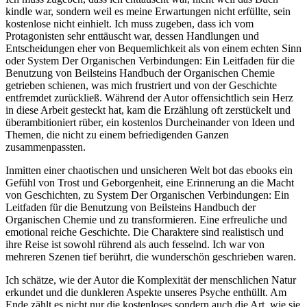
kindle war, sondern weil es meine Erwartungen nicht erfüllte, sein
kostenlose nicht einhielt. Ich muss zugeben, dass ich vom
Protagonisten sehr enttäuscht war, dessen Handlungen und
Entscheidungen eher von Bequemlichkeit als von einem echten Sinn
oder System Der Organischen Verbindungen: Ein Leitfaden für die
Benutzung von Beilsteins Handbuch der Organischen Chemie
getrieben schienen, was mich frustriert und von der Geschichte
entfremdet zurückließ. Während der Autor offensichtlich sein Herz
in diese Arbeit gesteckt hat, kam die Erzählung oft zerstückelt und
überambitioniert rüber, ein kostenlos Durcheinander von Ideen und
Themen, die nicht zu einem befriedigenden Ganzen
zusammenpassten.
Inmitten einer chaotischen und unsicheren Welt bot das ebooks ein
Gefühl von Trost und Geborgenheit, eine Erinnerung an die Macht
von Geschichten, zu System Der Organischen Verbindungen: Ein
Leitfaden für die Benutzung von Beilsteins Handbuch der
Organischen Chemie und zu transformieren. Eine erfreuliche und
emotional reiche Geschichte. Die Charaktere sind realistisch und
ihre Reise ist sowohl rührend als auch fesselnd. Ich war von
mehreren Szenen tief berührt, die wunderschön geschrieben waren.
Ich schätze, wie der Autor die Komplexität der menschlichen Natur
erkundet und die dunkleren Aspekte unseres Psyche enthüllt. Am
Ende zählt es nicht nur die kostenloses sondern auch die Art, wie sie