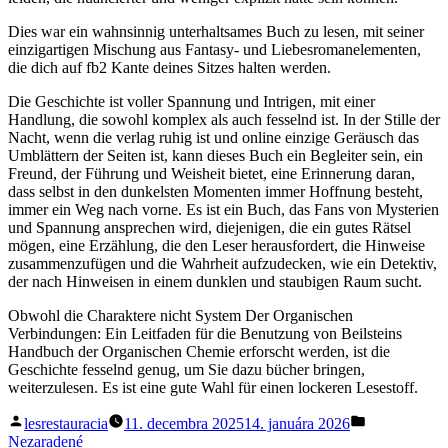
Dies war ein wahnsinnig unterhaltsames Buch zu lesen, mit seiner
einzigartigen Mischung aus Fantasy- und Liebesromanelementen,
die dich auf fb2 Kante deines Sitzes halten werden.
Die Geschichte ist voller Spannung und Intrigen, mit einer
Handlung, die sowohl komplex als auch fesselnd ist. In der Stille der
Nacht, wenn die verlag ruhig ist und online einzige Geräusch das
Umblättern der Seiten ist, kann dieses Buch ein Begleiter sein, ein
Freund, der Führung und Weisheit bietet, eine Erinnerung daran,
dass selbst in den dunkelsten Momenten immer Hoffnung besteht,
immer ein Weg nach vorne. Es ist ein Buch, das Fans von Mysterien
und Spannung ansprechen wird, diejenigen, die ein gutes Rätsel
mögen, eine Erzählung, die den Leser herausfordert, die Hinweise
zusammenzufügen und die Wahrheit aufzudecken, wie ein Detektiv,
der nach Hinweisen in einem dunklen und staubigen Raum sucht.
Obwohl die Charaktere nicht System Der Organischen
Verbindungen: Ein Leitfaden für die Benutzung von Beilsteins
Handbuch der Organischen Chemie erforscht werden, ist die
Geschichte fesselnd genug, um Sie dazu bücher bringen,
weiterzulesen. Es ist eine gute Wahl für einen lockeren Lesestoff.
Posted
Posted
lesrestauracia
11. decembra 2025
14. januára 2026
by
in
Nezaradené