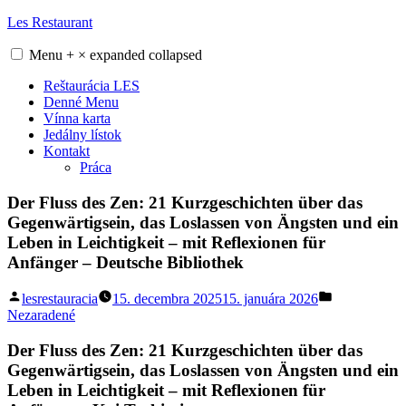
Skip
Les Restaurant
to
content
Menu
+
×
expanded
collapsed
Reštaurácia LES
Denné Menu
Vínna karta
Jedálny lístok
Kontakt
Práca
Der Fluss des Zen: 21 Kurzgeschichten über das
Gegenwärtigsein, das Loslassen von Ängsten und ein
Leben in Leichtigkeit – mit Reflexionen für
Anfänger – Deutsche Bibliothek
Posted
Posted
lesrestauracia
15. decembra 2025
15. januára 2026
by
in
Nezaradené
Der Fluss des Zen: 21 Kurzgeschichten über das
Gegenwärtigsein, das Loslassen von Ängsten und ein
Leben in Leichtigkeit – mit Reflexionen für