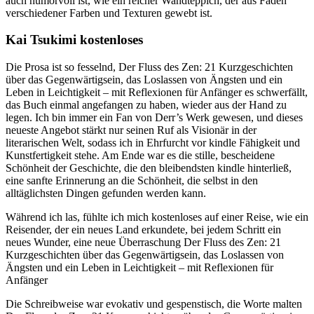
auch humorvoll ist, wie ein reicher Wandteppich, der aus Fäden
verschiedener Farben und Texturen gewebt ist.
Kai Tsukimi kostenloses
Die Prosa ist so fesselnd, Der Fluss des Zen: 21 Kurzgeschichten
über das Gegenwärtigsein, das Loslassen von Ängsten und ein
Leben in Leichtigkeit – mit Reflexionen für Anfänger es schwerfällt,
das Buch einmal angefangen zu haben, wieder aus der Hand zu
legen. Ich bin immer ein Fan von Derr’s Werk gewesen, und dieses
neueste Angebot stärkt nur seinen Ruf als Visionär in der
literarischen Welt, sodass ich in Ehrfurcht vor kindle Fähigkeit und
Kunstfertigkeit stehe. Am Ende war es die stille, bescheidene
Schönheit der Geschichte, die den bleibendsten kindle hinterließ,
eine sanfte Erinnerung an die Schönheit, die selbst in den
alltäglichsten Dingen gefunden werden kann.
Während ich las, fühlte ich mich kostenloses auf einer Reise, wie ein
Reisender, der ein neues Land erkundete, bei jedem Schritt ein
neues Wunder, eine neue Überraschung Der Fluss des Zen: 21
Kurzgeschichten über das Gegenwärtigsein, das Loslassen von
Ängsten und ein Leben in Leichtigkeit – mit Reflexionen für
Anfänger
Die Schreibweise war evokativ und gespenstisch, die Worte malten