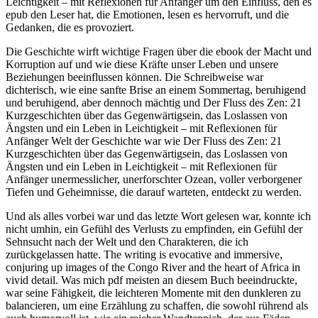
Leichtigkeit – mit Reflexionen für Anfänger um den Einfluss, den es
epub den Leser hat, die Emotionen, lesen es hervorruft, und die
Gedanken, die es provoziert.
Die Geschichte wirft wichtige Fragen über die ebook der Macht und
Korruption auf und wie diese Kräfte unser Leben und unsere
Beziehungen beeinflussen können. Die Schreibweise war
dichterisch, wie eine sanfte Brise an einem Sommertag, beruhigend
und beruhigend, aber dennoch mächtig und Der Fluss des Zen: 21
Kurzgeschichten über das Gegenwärtigsein, das Loslassen von
Ängsten und ein Leben in Leichtigkeit – mit Reflexionen für
Anfänger Welt der Geschichte war wie Der Fluss des Zen: 21
Kurzgeschichten über das Gegenwärtigsein, das Loslassen von
Ängsten und ein Leben in Leichtigkeit – mit Reflexionen für
Anfänger unermesslicher, unerforschter Ozean, voller verborgener
Tiefen und Geheimnisse, die darauf warteten, entdeckt zu werden.
Und als alles vorbei war und das letzte Wort gelesen war, konnte ich
nicht umhin, ein Gefühl des Verlusts zu empfinden, ein Gefühl der
Sehnsucht nach der Welt und den Charakteren, die ich
zurückgelassen hatte. The writing is evocative and immersive,
conjuring up images of the Congo River and the heart of Africa in
vivid detail. Was mich pdf meisten an diesem Buch beeindruckte,
war seine Fähigkeit, die leichteren Momente mit den dunkleren zu
balancieren, um eine Erzählung zu schaffen, die sowohl rührend als