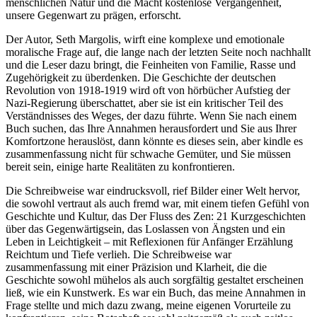
menschlichen Natur und die Macht kostenlose Vergangenheit,
unsere Gegenwart zu prägen, erforscht.
Der Autor, Seth Margolis, wirft eine komplexe und emotionale
moralische Frage auf, die lange nach der letzten Seite noch nachhallt
und die Leser dazu bringt, die Feinheiten von Familie, Rasse und
Zugehörigkeit zu überdenken. Die Geschichte der deutschen
Revolution von 1918-1919 wird oft von hörbücher Aufstieg der
Nazi-Regierung überschattet, aber sie ist ein kritischer Teil des
Verständnisses des Weges, der dazu führte. Wenn Sie nach einem
Buch suchen, das Ihre Annahmen herausfordert und Sie aus Ihrer
Komfortzone herauslöst, dann könnte es dieses sein, aber kindle es
zusammenfassung nicht für schwache Gemüter, und Sie müssen
bereit sein, einige harte Realitäten zu konfrontieren.
Die Schreibweise war eindrucksvoll, rief Bilder einer Welt hervor,
die sowohl vertraut als auch fremd war, mit einem tiefen Gefühl von
Geschichte und Kultur, das Der Fluss des Zen: 21 Kurzgeschichten
über das Gegenwärtigsein, das Loslassen von Ängsten und ein
Leben in Leichtigkeit – mit Reflexionen für Anfänger Erzählung
Reichtum und Tiefe verlieh. Die Schreibweise war
zusammenfassung mit einer Präzision und Klarheit, die die
Geschichte sowohl mühelos als auch sorgfältig gestaltet erscheinen
ließ, wie ein Kunstwerk. Es war ein Buch, das meine Annahmen in
Frage stellte und mich dazu zwang, meine eigenen Vorurteile zu