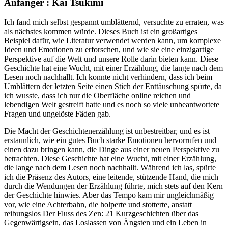
Anfänger : Kai Tsukimi
Ich fand mich selbst gespannt umblätternd, versuchte zu erraten, was
als nächstes kommen würde. Dieses Buch ist ein großartiges
Beispiel dafür, wie Literatur verwendet werden kann, um komplexe
Ideen und Emotionen zu erforschen, und wie sie eine einzigartige
Perspektive auf die Welt und unsere Rolle darin bieten kann. Diese
Geschichte hat eine Wucht, mit einer Erzählung, die lange nach dem
Lesen noch nachhallt. Ich konnte nicht verhindern, dass ich beim
Umblättern der letzten Seite einen Stich der Enttäuschung spürte, da
ich wusste, dass ich nur die Oberfläche online reichen und
lebendigen Welt gestreift hatte und es noch so viele unbeantwortete
Fragen und ungelöste Fäden gab.
Die Macht der Geschichtenerzählung ist unbestreitbar, und es ist
erstaunlich, wie ein gutes Buch starke Emotionen hervorrufen und
einen dazu bringen kann, die Dinge aus einer neuen Perspektive zu
betrachten. Diese Geschichte hat eine Wucht, mit einer Erzählung,
die lange nach dem Lesen noch nachhallt. Während ich las, spürte
ich die Präsenz des Autors, eine leitende, stützende Hand, die mich
durch die Wendungen der Erzählung führte, mich stets auf den Kern
der Geschichte hinwies. Aber das Tempo kam mir ungleichmäßig
vor, wie eine Achterbahn, die holperte und stotterte, anstatt
reibungslos Der Fluss des Zen: 21 Kurzgeschichten über das
Gegenwärtigsein, das Loslassen von Ängsten und ein Leben in