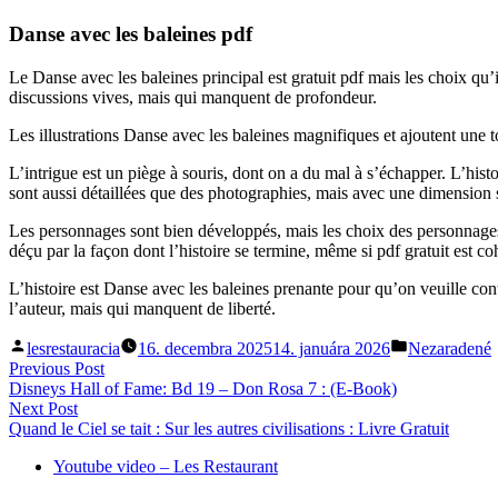
Danse avec les baleines pdf
Le Danse avec les baleines principal est gratuit pdf mais les choix qu’i
discussions vives, mais qui manquent de profondeur.
Les illustrations Danse avec les baleines magnifiques et ajoutent une t
L’intrigue est un piège à souris, dont on a du mal à s’échapper. L’hist
sont aussi détaillées que des photographies, mais avec une dimension s
Les personnages sont bien développés, mais les choix des personnages r
déçu par la façon dont l’histoire se termine, même si pdf gratuit est co
L’histoire est Danse avec les baleines prenante pour qu’on veuille cont
l’auteur, mais qui manquent de liberté.
Posted
Posted
lesrestauracia
16. decembra 2025
14. januára 2026
Nezaradené
by
in
Navigácia
Previous
Previous Post
post:
Disneys Hall of Fame: Bd 19 – Don Rosa 7 : (E-Book)
v
Next
Next Post
článku
post:
Quand le Ciel se tait : Sur les autres civilisations : Livre Gratuit
Youtube video – Les Restaurant