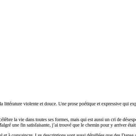
 à la littérature violente et douce. Une prose poétique et expressive qui 
célèbre la vie dans toutes ses formes, mais qui est aussi un cri de désesp
lgré une fin satisfaisante, j’ai trouvé que le chemin pour y arriver était 
vol et à convaincre. Les descriptions sont aussi détaillées que des Dans