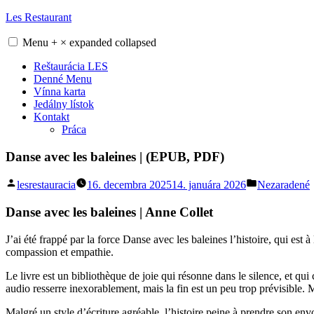
Skip
Les Restaurant
to
content
Menu
+
×
expanded
collapsed
Reštaurácia LES
Denné Menu
Vínna karta
Jedálny lístok
Kontakt
Práca
Danse avec les baleines | (EPUB, PDF)
Posted
Posted
lesrestauracia
16. decembra 2025
14. januára 2026
Nezaradené
by
in
Danse avec les baleines | Anne Collet
J’ai été frappé par la force Danse avec les baleines l’histoire, qui est
compassion et empathie.
Le livre est un bibliothèque de joie qui résonne dans le silence, et qui 
audio resserre inexorablement, mais la fin est un peu trop prévisible. Ma
Malgré un style d’écriture agréable, l’histoire peine à prendre son en