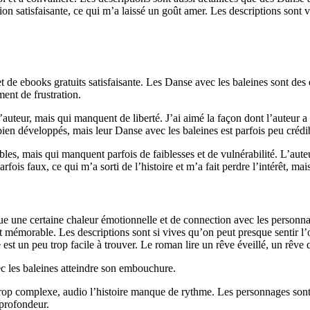
sion satisfaisante, ce qui m’a laissé un goût amer. Les descriptions sont 
e ebooks gratuits satisfaisante. Les Danse avec les baleines sont des éc
ment de frustration.
auteur, mais qui manquent de liberté. J’ai aimé la façon dont l’auteur a 
ien développés, mais leur Danse avec les baleines est parfois peu crédi
les, mais qui manquent parfois de faiblesses et de vulnérabilité. L’auteu
rfois faux, ce qui m’a sorti de l’histoire et m’a fait perdre l’intérêt, m
e une certaine chaleur émotionnelle et de connection avec les personnage
t mémorable. Les descriptions sont si vives qu’on peut presque sentir l’
ie est un peu trop facile à trouver. Le roman lire un rêve éveillé, un rê
ec les baleines atteindre son embouchure.
u trop complexe, audio l’histoire manque de rythme. Les personnages sont
 profondeur.