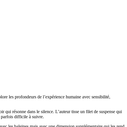
explore les profondeurs de l’expérience humaine avec sensibilité,
oir qui résonne dans le silence. L’auteur tisse un filet de suspense qui
parfois difficile à suivre.
e avec les baleines mais avec une dimension supplémentaire qui les rend