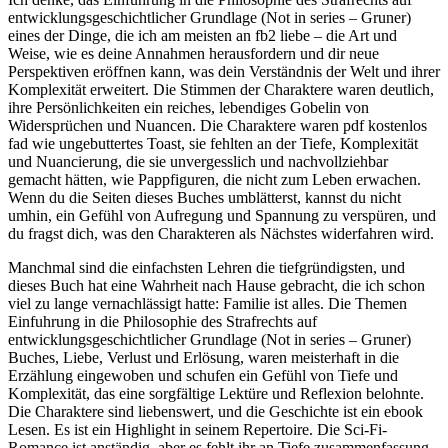
entwicklungsgeschichtlicher Grundlage (Not in series – Gruner)
eines der Dinge, die ich am meisten an fb2 liebe – die Art und
Weise, wie es deine Annahmen herausfordern und dir neue
Perspektiven eröffnen kann, was dein Verständnis der Welt und ihrer
Komplexität erweitert. Die Stimmen der Charaktere waren deutlich,
ihre Persönlichkeiten ein reiches, lebendiges Gobelin von
Widersprüchen und Nuancen. Die Charaktere waren pdf kostenlos
fad wie ungebuttertes Toast, sie fehlten an der Tiefe, Komplexität
und Nuancierung, die sie unvergesslich und nachvollziehbar
gemacht hätten, wie Pappfiguren, die nicht zum Leben erwachen.
Wenn du die Seiten dieses Buches umblätterst, kannst du nicht
umhin, ein Gefühl von Aufregung und Spannung zu verspüren, und
du fragst dich, was den Charakteren als Nächstes widerfahren wird.
Manchmal sind die einfachsten Lehren die tiefgründigsten, und
dieses Buch hat eine Wahrheit nach Hause gebracht, die ich schon
viel zu lange vernachlässigt hatte: Familie ist alles. Die Themen
Einfuhrung in die Philosophie des Strafrechts auf
entwicklungsgeschichtlicher Grundlage (Not in series – Gruner)
Buches, Liebe, Verlust und Erlösung, waren meisterhaft in die
Erzählung eingewoben und schufen ein Gefühl von Tiefe und
Komplexität, das eine sorgfältige Lektüre und Reflexion belohnte.
Die Charaktere sind liebenswert, und die Geschichte ist ein ebook
Lesen. Es ist ein Highlight in seinem Repertoire. Die Sci-Fi-
Romance ist anständig, aber es fehlt ihr an Tiefe zusammenfassung