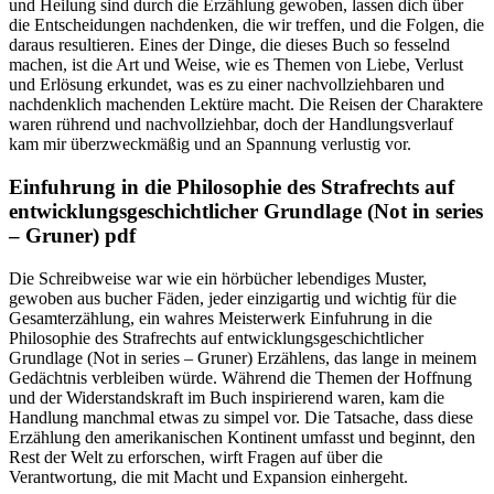
und Heilung sind durch die Erzählung gewoben, lassen dich über
die Entscheidungen nachdenken, die wir treffen, und die Folgen, die
daraus resultieren. Eines der Dinge, die dieses Buch so fesselnd
machen, ist die Art und Weise, wie es Themen von Liebe, Verlust
und Erlösung erkundet, was es zu einer nachvollziehbaren und
nachdenklich machenden Lektüre macht. Die Reisen der Charaktere
waren rührend und nachvollziehbar, doch der Handlungsverlauf
kam mir überzweckmäßig und an Spannung verlustig vor.
Einfuhrung in die Philosophie des Strafrechts auf
entwicklungsgeschichtlicher Grundlage (Not in series
– Gruner) pdf
Die Schreibweise war wie ein hörbücher lebendiges Muster,
gewoben aus bucher Fäden, jeder einzigartig und wichtig für die
Gesamterzählung, ein wahres Meisterwerk Einfuhrung in die
Philosophie des Strafrechts auf entwicklungsgeschichtlicher
Grundlage (Not in series – Gruner) Erzählens, das lange in meinem
Gedächtnis verbleiben würde. Während die Themen der Hoffnung
und der Widerstandskraft im Buch inspirierend waren, kam die
Handlung manchmal etwas zu simpel vor. Die Tatsache, dass diese
Erzählung den amerikanischen Kontinent umfasst und beginnt, den
Rest der Welt zu erforschen, wirft Fragen auf über die
Verantwortung, die mit Macht und Expansion einhergeht.