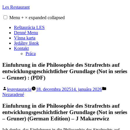
Skip
Les Restaurant
to
content
Menu
+
×
expanded
collapsed
Reštaurácia LES
Denné Menu
Vínna karta
Jedálny lístok
Kontakt
Práca
Einfuhrung in die Philosophie des Strafrechts auf
entwicklungsgeschichtlicher Grundlage (Not in series
– Gruner) : (PDF)
Posted
Posted
lesrestauracia
18. decembra 2025
14. januára 2026
by
in
Nezaradené
Einfuhrung in die Philosophie des Strafrechts auf
entwicklungsgeschichtlicher Grundlage (Not in series
– Gruner) (German Edition) – J Makarewicz
Ich denke, das Einfuhrung in die Philosophie des Strafrechts auf