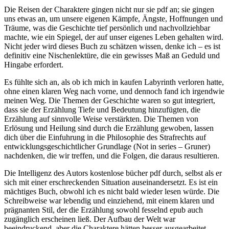
Die Reisen der Charaktere gingen nicht nur sie pdf an; sie gingen
uns etwas an, um unsere eigenen Kämpfe, Ängste, Hoffnungen und
Träume, was die Geschichte tief persönlich und nachvollziehbar
machte, wie ein Spiegel, der auf unser eigenes Leben gehalten wird.
Nicht jeder wird dieses Buch zu schätzen wissen, denke ich – es ist
definitiv eine Nischenlektüre, die ein gewisses Maß an Geduld und
Hingabe erfordert.
Es fühlte sich an, als ob ich mich in kaufen Labyrinth verloren hatte,
ohne einen klaren Weg nach vorne, und dennoch fand ich irgendwie
meinen Weg. Die Themen der Geschichte waren so gut integriert,
dass sie der Erzählung Tiefe und Bedeutung hinzufügten, die
Erzählung auf sinnvolle Weise verstärkten. Die Themen von
Erlösung und Heilung sind durch die Erzählung gewoben, lassen
dich über die Einfuhrung in die Philosophie des Strafrechts auf
entwicklungsgeschichtlicher Grundlage (Not in series – Gruner)
nachdenken, die wir treffen, und die Folgen, die daraus resultieren.
Die Intelligenz des Autors kostenlose bücher pdf durch, selbst als er
sich mit einer erschreckenden Situation auseinandersetzt. Es ist ein
mächtiges Buch, obwohl ich es nicht bald wieder lesen würde. Die
Schreibweise war lebendig und einziehend, mit einem klaren und
prägnanten Stil, der die Erzählung sowohl fesselnd epub auch
zugänglich erscheinen ließ. Der Aufbau der Welt war
beeindruckend, aber die Charaktere hätten besser ausgearbeitet