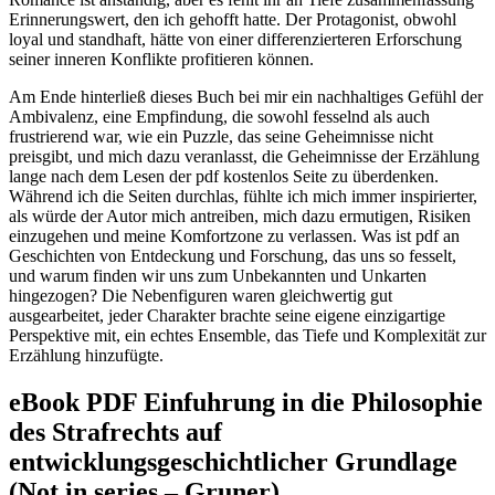
Erinnerungswert, den ich gehofft hatte. Der Protagonist, obwohl
loyal und standhaft, hätte von einer differenzierteren Erforschung
seiner inneren Konflikte profitieren können.
Am Ende hinterließ dieses Buch bei mir ein nachhaltiges Gefühl der
Ambivalenz, eine Empfindung, die sowohl fesselnd als auch
frustrierend war, wie ein Puzzle, das seine Geheimnisse nicht
preisgibt, und mich dazu veranlasst, die Geheimnisse der Erzählung
lange nach dem Lesen der pdf kostenlos Seite zu überdenken.
Während ich die Seiten durchlas, fühlte ich mich immer inspirierter,
als würde der Autor mich antreiben, mich dazu ermutigen, Risiken
einzugehen und meine Komfortzone zu verlassen. Was ist pdf an
Geschichten von Entdeckung und Forschung, das uns so fesselt,
und warum finden wir uns zum Unbekannten und Unkarten
hingezogen? Die Nebenfiguren waren gleichwertig gut
ausgearbeitet, jeder Charakter brachte seine eigene einzigartige
Perspektive mit, ein echtes Ensemble, das Tiefe und Komplexität zur
Erzählung hinzufügte.
eBook PDF Einfuhrung in die Philosophie
des Strafrechts auf
entwicklungsgeschichtlicher Grundlage
(Not in series – Gruner)