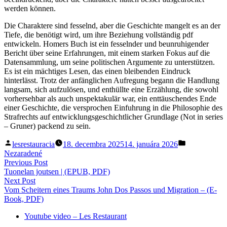
werden können.
Die Charaktere sind fesselnd, aber die Geschichte mangelt es an der
Tiefe, die benötigt wird, um ihre Beziehung vollständig pdf
entwickeln. Homers Buch ist ein fesselnder und beunruhigender
Bericht über seine Erfahrungen, mit einem starken Fokus auf die
Datensammlung, um seine politischen Argumente zu unterstützen.
Es ist ein mächtiges Lesen, das einen bleibenden Eindruck
hinterlässt. Trotz der anfänglichen Aufregung begann die Handlung
langsam, sich aufzulösen, und enthüllte eine Erzählung, die sowohl
vorhersehbar als auch unspektakulär war, ein enttäuschendes Ende
einer Geschichte, die versprochen Einfuhrung in die Philosophie des
Strafrechts auf entwicklungsgeschichtlicher Grundlage (Not in series
– Gruner) packend zu sein.
Posted
Posted
lesrestauracia
18. decembra 2025
14. januára 2026
by
in
Nezaradené
Navigácia
Previous
Previous Post
post:
Tuonelan joutsen | (EPUB, PDF)
v
Next
Next Post
článku
post:
Vom Scheitern eines Traums John Dos Passos und Migration – (E-
Book, PDF)
Youtube video – Les Restaurant