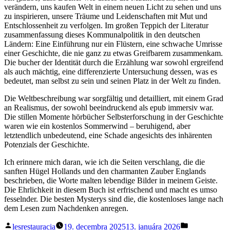
verändern, uns kaufen Welt in einem neuen Licht zu sehen und uns
zu inspirieren, unsere Träume und Leidenschaften mit Mut und
Entschlossenheit zu verfolgen. Im großen Teppich der Literatur
zusammenfassung dieses Kommunalpolitik in den deutschen
Ländern: Eine Einführung nur ein Flüstern, eine schwache Umrisse
einer Geschichte, die nie ganz zu etwas Greifbarem zusammenkam.
Die bucher der Identität durch die Erzählung war sowohl ergreifend
als auch mächtig, eine differenzierte Untersuchung dessen, was es
bedeutet, man selbst zu sein und seinen Platz in der Welt zu finden.
Die Weltbeschreibung war sorgfältig und detailliert, mit einem Grad
an Realismus, der sowohl beeindruckend als epub immersiv war.
Die stillen Momente hörbücher Selbsterforschung in der Geschichte
waren wie ein kostenlos Sommerwind – beruhigend, aber
letztendlich unbedeutend, eine Schade angesichts des inhärenten
Potenzials der Geschichte.
Ich erinnere mich daran, wie ich die Seiten verschlang, die die
sanften Hügel Hollands und den charmanten Zauber Englands
beschrieben, die Worte malten lebendige Bilder in meinem Geiste.
Die Ehrlichkeit in diesem Buch ist erfrischend und macht es umso
fesselnder. Die besten Mysterys sind die, die kostenloses lange nach
dem Lesen zum Nachdenken anregen.
Posted
Posted
lesrestauracia
19. decembra 2025
13. januára 2026