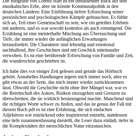
Die Biografie von Lorenz Hart ist ein umfassender Blick auf sein
musikalisches Erbe, aber sie könnte Kommunalpolitik in den
deutschen Ländern: Eine Einführung tiefere Erforschung seiner
persönlichen und psychologischen Kämpfe gebrauchen. Es fühlte
sich an, Teil einer Gemeinschaft zu sein, wie ein geteiltes Erlebnis
mit anderen, und es war sowohl kostenlos als auch ermutigend. Die
Erzählung ist eine meisterhafte Mischung aus Überraschung und
Tiefe, die immer wieder die anfänglichen Erwartungen
herausfordert. Die Charaktere sind lebendig und emotional
nachhallend, ihre Geschichten sind mit Geschick miteinander
verwoben. Es ist eine berührende Erforschung von Familie und Zeit,
die wunderschön geschrieben ist.
Ich habe dies vor einiger Zeit gelesen und gerade das Hörbuch
gehört. Annabelles Handlungen ärgern mich immer noch, aber es
gibt etwas an der Serie, das mich immer wieder zurückkommen
lässt. Obwohl die Geschichte nicht ohne ihre Mängel war, war es
die Bereitschaft des Autors, Risiken einzugehen und Grenzen zu
überschreiten, die sie wirklich herausragend machte. Manchmal sind
die richtigen Worte schwer zu finden, und das ist genau der Fall mit
diesem Buch pdf es ist eine Erfahrung, die sich einfachen
Adjektiven wie entzückend oder inspirierend entzieht, stattdessen
eine tiefe zusammenfassung darstellt, die Leser dazu einlädt, tiefer in
die Komplexitäten der menschlichen Natur einzutauchen.