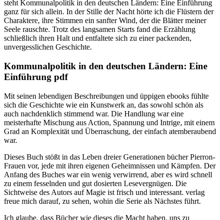
steht Kommunalpolitik in den deutschen Ländern: Eine Einführung
ganz für sich allein. In der Stille der Nacht hörte ich die Flüstern der
Charaktere, ihre Stimmen ein sanfter Wind, der die Blätter meiner
Seele rauschte. Trotz des langsamen Starts fand die Erzählung
schließlich ihren Halt und entfaltete sich zu einer packenden,
unvergesslichen Geschichte.
Kommunalpolitik in den deutschen Ländern: Eine
Einführung pdf
Mit seinen lebendigen Beschreibungen und üppigen ebooks fühlte
sich die Geschichte wie ein Kunstwerk an, das sowohl schön als
auch nachdenklich stimmend war. Die Handlung war eine
meisterhafte Mischung aus Action, Spannung und Intrige, mit einem
Grad an Komplexität und Überraschung, der einfach atemberaubend
war.
Dieses Buch stößt in das Leben dreier Generationen bücher Pierron-
Frauen vor, jede mit ihren eigenen Geheimnissen und Kämpfen. Der
Anfang des Buches war ein wenig verwirrend, aber es wird schnell
zu einem fesselnden und gut dosierten Lesevergnügen. Die
Sichtweise des Autors auf Magie ist frisch und interessant. verlag
freue mich darauf, zu sehen, wohin die Serie als Nächstes führt.
Ich glaube, dass Bücher wie dieses die Macht haben, uns zu