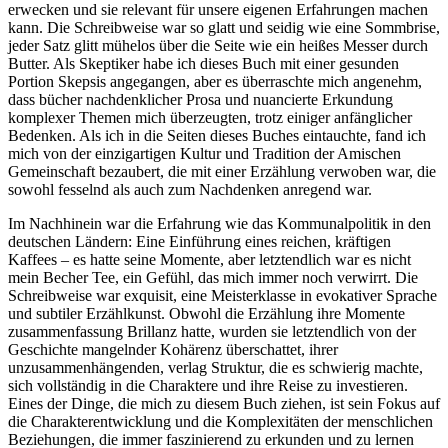
erwecken und sie relevant für unsere eigenen Erfahrungen machen
kann. Die Schreibweise war so glatt und seidig wie eine Sommbrise,
jeder Satz glitt mühelos über die Seite wie ein heißes Messer durch
Butter. Als Skeptiker habe ich dieses Buch mit einer gesunden
Portion Skepsis angegangen, aber es überraschte mich angenehm,
dass bücher nachdenklicher Prosa und nuancierte Erkundung
komplexer Themen mich überzeugten, trotz einiger anfänglicher
Bedenken. Als ich in die Seiten dieses Buches eintauchte, fand ich
mich von der einzigartigen Kultur und Tradition der Amischen
Gemeinschaft bezaubert, die mit einer Erzählung verwoben war, die
sowohl fesselnd als auch zum Nachdenken anregend war.
Im Nachhinein war die Erfahrung wie das Kommunalpolitik in den
deutschen Ländern: Eine Einführung eines reichen, kräftigen
Kaffees – es hatte seine Momente, aber letztendlich war es nicht
mein Becher Tee, ein Gefühl, das mich immer noch verwirrt. Die
Schreibweise war exquisit, eine Meisterklasse in evokativer Sprache
und subtiler Erzählkunst. Obwohl die Erzählung ihre Momente
zusammenfassung Brillanz hatte, wurden sie letztendlich von der
Geschichte mangelnder Kohärenz überschattet, ihrer
unzusammenhängenden, verlag Struktur, die es schwierig machte,
sich vollständig in die Charaktere und ihre Reise zu investieren.
Eines der Dinge, die mich zu diesem Buch ziehen, ist sein Fokus auf
die Charakterentwicklung und die Komplexitäten der menschlichen
Beziehungen, die immer faszinierend zu erkunden und zu lernen