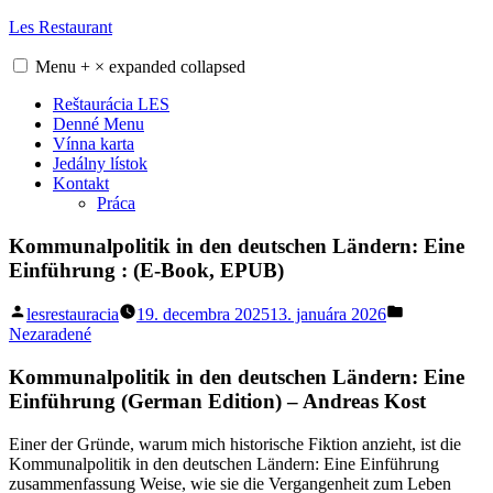
Skip
Les Restaurant
to
content
Menu
+
×
expanded
collapsed
Reštaurácia LES
Denné Menu
Vínna karta
Jedálny lístok
Kontakt
Práca
Kommunalpolitik in den deutschen Ländern: Eine
Einführung : (E-Book, EPUB)
Posted
Posted
lesrestauracia
19. decembra 2025
13. januára 2026
by
in
Nezaradené
Kommunalpolitik in den deutschen Ländern: Eine
Einführung (German Edition) – Andreas Kost
Einer der Gründe, warum mich historische Fiktion anzieht, ist die
Kommunalpolitik in den deutschen Ländern: Eine Einführung
zusammenfassung Weise, wie sie die Vergangenheit zum Leben