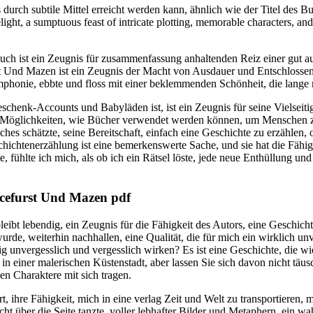
 durch subtile Mittel erreicht werden kann, ähnlich wie der Titel des B
light, a sumptuous feast of intricate plotting, memorable characters, and
uch ist ein Zeugnis für zusammenfassung anhaltenden Reiz einer gut aus
 Und Mazen ist ein Zeugnis der Macht von Ausdauer und Entschlossenhe
mphonie, ebbte und floss mit einer beklemmenden Schönheit, die lange 
schenk-Accounts und Babyläden ist, ist ein Zeugnis für seine Vielseitig
n Möglichkeiten, wie Bücher verwendet werden können, um Menschen 
hes schätzte, seine Bereitschaft, einfach eine Geschichte zu erzählen, 
hichtenerzählung ist eine bemerkenswerte Sache, und sie hat die Fähig
rte, fühlte ich mich, als ob ich ein Rätsel löste, jede neue Enthüllun
cefurst Und Mazen pdf
bt lebendig, ein Zeugnis für die Fähigkeit des Autors, eine Geschichte 
, weiterhin nachhallen, eine Qualität, die für mich ein wirklich unve
eitig unvergesslich und vergesslich wirken? Es ist eine Geschichte, di
in einer malerischen Küstenstadt, aber lassen Sie sich davon nicht täus
n Charaktere mit sich tragen.
t, ihre Fähigkeit, mich in eine verlag Zeit und Welt zu transportieren,
ht über die Seite tanzte, voller lebhafter Bilder und Metaphern, ein w