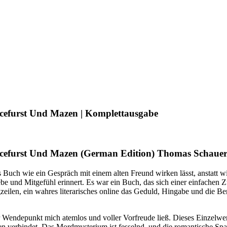
cefurst Und Mazen | Komplettausgabe
ncefurst Und Mazen (German Edition) Thomas Schauer
Buch wie ein Gespräch mit einem alten Freund wirken lässt, anstatt wi
ebe und Mitgefühl erinnert. Es war ein Buch, das sich einer einfachen
ilen, ein wahres literarisches online das Geduld, Hingabe und die Bere
er Wendepunkt mich atemlos und voller Vorfreude ließ. Dieses Einzelw
 verbindet. Das Mordmysterium ist fesselnd, und die romantische Span