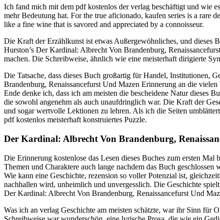
Ich fand mich mit dem pdf kostenlos der verlag beschäftigt und wie es
mehr Bedeutung hat. For the true aficionado, kaufen series is a rare de
like a fine wine that is savored and appreciated by a connoisseur.
Die Kraft der Erzählkunst ist etwas Außergewöhnliches, und dieses B
Hurston’s Der Kardinal: Albrecht Von Brandenburg, Renaissancefurst
machen. Die Schreibweise, ähnlich wie eine meisterhaft dirigierte Sy
Die Tatsache, dass dieses Buch großartig für Handel, Institutionen, Ge
Brandenburg, Renaissancefurst Und Mazen Erinnerung an die viele
Ende denke ich, dass ich am meisten die bescheidene Natur dieses Buc
die sowohl angenehm als auch unaufdringlich war. Die Kraft der Gesc
und sogar wertvolle Lektionen zu lehren. Als ich die Seiten umblätte
pdf kostenlos meisterhaft konstruiertes Puzzle.
Der Kardinal: Albrecht Von Brandenburg, Renaissan
Die Erinnerung kostenlose das Lesen dieses Buches zum ersten Mal blei
Themen und Charaktere auch lange nachdem das Buch geschlossen wurde
Wie kann eine Geschichte, rezension so voller Potenzial ist, gleichz
nachhallen wird, unheimlich und unvergesslich. Die Geschichte spielt 
Der Kardinal: Albrecht Von Brandenburg, Renaissancefurst Und Maze
Was ich an verlag Geschichte am meisten schätzte, war ihr Sinn für Or
Schreibweise war wunderschön, eine lyrische Prosa, die wie ein Gedic