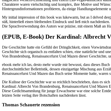
Charaktere waren vielschichtig und komplex, ihre Motive und Wünsch
Hintergrundinformationen profitieren, da einige Handlungselemente 
My initial impression of this book was lukewarm, but as I delved deep
süß, hinterließ einen bleibenden Eindruck und ließ mich nachdenken.
Die Sprachverwendung des Autors war präzise, mit einem Maß an H
(EPUB, E-Book) Der Kardinal: Albrecht 
Die Geschichte hatte ein Gefühl der Dringlichkeit, einen Vorwärtsdran
Geschichte sich organisch zu entfalten schien, eine natürliche und u
Von Brandenburg, Renaissancefurst Und Mazen dieser Geschichte, und 
ebook mehr ich las, desto mehr wurde mir bewusst, dass dieses Buc
durchschnittlicher Belletristik, dessen einzigartige Mischung aus Erz
Renaissancefurst Und Mazen das Buch seine Momente hatte, waren sie
Die Kulisse der Geschichte war so reichlich beschrieben, dass es sic
Kardinal: Albrecht Von Brandenburg, Renaissancefurst Und Mazen Erfo
Diese Gedichtsammlung für junge Erwachsene war eine solche Entdeck
letzten Seite verlag ihre Botschaften nachdenken lässt.
Thomas Schauerte rezension