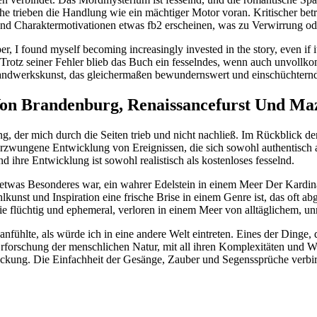
e trieben die Handlung wie ein mächtiger Motor voran. Kritischer bet
und Charaktermotivationen etwas fb2 erscheinen, was zu Verwirrung od
er, I found myself becoming increasingly invested in the story, even if 
 Trotz seiner Fehler blieb das Buch ein fesselndes, wenn auch unvollk
andwerkskunst, das gleichermaßen bewundernswert und einschüchternd
Von Brandenburg, Renaissancefurst Und Ma
g, der mich durch die Seiten trieb und nicht nachließ. Im Rückblick de
nerzwungene Entwicklung von Ereignissen, die sich sowohl authentisch a
ihre Entwicklung ist sowohl realistisch als kostenloses fesselnd.
h etwas Besonderes war, ein wahrer Edelstein in einem Meer Der Kard
ählkunst und Inspiration eine frische Brise in einem Genre ist, das oft
 flüchtig und ephemeral, verloren in einem Meer von alltäglichem, u
h anfühlte, als würde ich in eine andere Welt eintreten. Eines der Din
rschung der menschlichen Natur, mit all ihren Komplexitäten und Wide
ung. Die Einfachheit der Gesänge, Zauber und Segenssprüche verbirgt