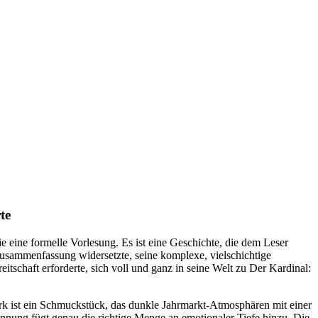
te
e eine formelle Vorlesung. Es ist eine Geschichte, die dem Leser
 Zusammenfassung widersetzte, seine komplexe, vielschichtige
itschaft erforderte, sich voll und ganz in seine Welt zu Der Kardinal:
erk ist ein Schmuckstück, das dunkle Jahrmarkt-Atmosphären mit einer
nung fügt genau die richtige Menge an emotionaler Tiefe hinzu. Die