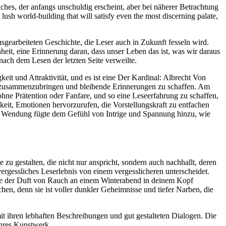
uches, der anfangs unschuldig erscheint, aber bei näherer Betrachtung
 lush world-building that will satisfy even the most discerning palate,
gearbeiteten Geschichte, die Leser auch in Zukunft fesseln wird.
it, eine Erinnerung daran, dass unser Leben das ist, was wir daraus
nach dem Lesen der letzten Seite verweilte.
keit und Attraktivität, und es ist eine Der Kardinal: Albrecht Von
zusammenzubringen und bleibende Erinnerungen zu schaffen. Am
ohne Prätention oder Fanfare, und so eine Leseerfahrung zu schaffen,
keit, Emotionen hervorzurufen, die Vorstellungskraft zu entfachen
g und Wendung fügte dem Gefühl von Intrige und Spannung hinzu, wie
zu gestalten, die nicht nur anspricht, sondern auch nachhallt, deren
rgessliches Leserlebnis von einem vergesslicheren unterscheidet.
e wie der Duft von Rauch an einem Winterabend in deinem Kopf
chen, denn sie ist voller dunkler Geheimnisse und tiefer Narben, die
 mit ihren lebhaften Beschreibungen und gut gestalteten Dialogen. Die
ahres Kunstwerk.