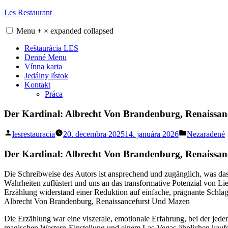
Skip
Les Restaurant
to
content
Menu
+
×
expanded
collapsed
Reštaurácia LES
Denné Menu
Vínna karta
Jedálny lístok
Kontakt
Práca
Der Kardinal: Albrecht Von Brandenburg, Renaissan
Posted
Posted
lesrestauracia
20. decembra 2025
14. januára 2026
Nezaradené
by
in
Der Kardinal: Albrecht Von Brandenburg, Renaissa
Die Schreibweise des Autors ist ansprechend und zugänglich, was das 
Wahrheiten zuflüstert und uns an das transformative Potenzial von Li
Erzählung widerstand einer Reduktion auf einfache, prägnante Schlagze
Albrecht Von Brandenburg, Renaissancefurst Und Mazen
Die Erzählung war eine viszerale, emotionale Erfahrung, bei der jed
magischen Western-Einstellung und einem Las-Vegas-ähnlichen kaufen