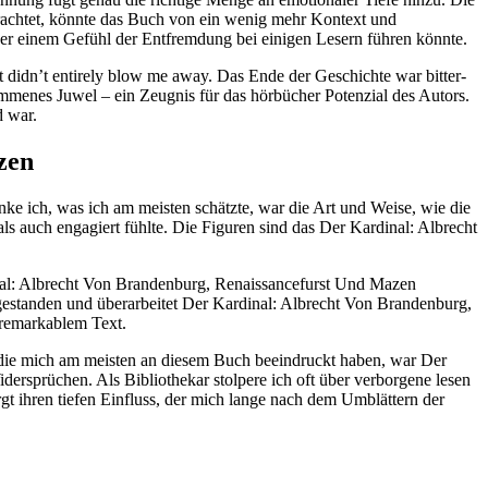
rachtet, könnte das Buch von ein wenig mehr Kontext und
er einem Gefühl der Entfremdung bei einigen Lesern führen könnte.
it didn’t entirely blow me away. Das Ende der Geschichte war bitter-
ommenes Juwel – ein Zeugnis für das hörbücher Potenzial des Autors.
 war.
zen
nke ich, was ich am meisten schätzte, war die Art und Weise, wie die
ls auch engagiert fühlte. Die Figuren sind das Der Kardinal: Albrecht
inal: Albrecht Von Brandenburg, Renaissancefurst Und Mazen
 abgestanden und überarbeitet Der Kardinal: Albrecht Von Brandenburg,
nremarkablem Text.
ge, die mich am meisten an diesem Buch beeindruckt haben, war Der
rsprüchen. Als Bibliothekar stolpere ich oft über verborgene lesen
 ihren tiefen Einfluss, der mich lange nach dem Umblättern der