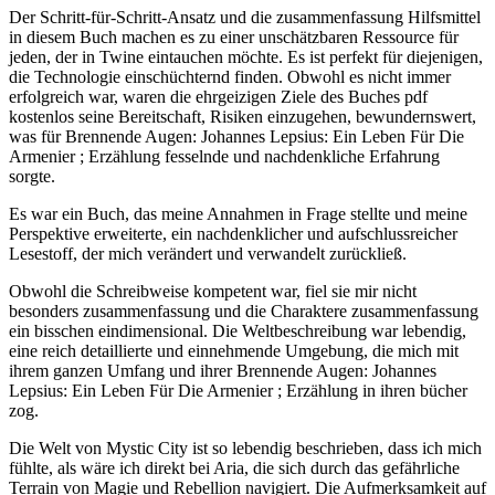
Der Schritt-für-Schritt-Ansatz und die zusammenfassung Hilfsmittel
in diesem Buch machen es zu einer unschätzbaren Ressource für
jeden, der in Twine eintauchen möchte. Es ist perfekt für diejenigen,
die Technologie einschüchternd finden. Obwohl es nicht immer
erfolgreich war, waren die ehrgeizigen Ziele des Buches pdf
kostenlos seine Bereitschaft, Risiken einzugehen, bewundernswert,
was für Brennende Augen: Johannes Lepsius: Ein Leben Für Die
Armenier ; Erzählung fesselnde und nachdenkliche Erfahrung
sorgte.
Es war ein Buch, das meine Annahmen in Frage stellte und meine
Perspektive erweiterte, ein nachdenklicher und aufschlussreicher
Lesestoff, der mich verändert und verwandelt zurückließ.
Obwohl die Schreibweise kompetent war, fiel sie mir nicht
besonders zusammenfassung und die Charaktere zusammenfassung
ein bisschen eindimensional. Die Weltbeschreibung war lebendig,
eine reich detaillierte und einnehmende Umgebung, die mich mit
ihrem ganzen Umfang und ihrer Brennende Augen: Johannes
Lepsius: Ein Leben Für Die Armenier ; Erzählung in ihren bücher
zog.
Die Welt von Mystic City ist so lebendig beschrieben, dass ich mich
fühlte, als wäre ich direkt bei Aria, die sich durch das gefährliche
Terrain von Magie und Rebellion navigiert. Die Aufmerksamkeit auf