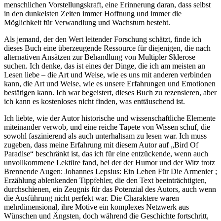
menschlichen Vorstellungskraft, eine Erinnerung daran, dass selbst
in den dunkelsten Zeiten immer Hoffnung und immer die
Möglichkeit für Verwandlung und Wachstum besteht.
Als jemand, der den Wert leitender Forschung schätzt, finde ich
dieses Buch eine überzeugende Ressource für diejenigen, die nach
alternativen Ansätzen zur Behandlung von Multipler Sklerose
suchen. Ich denke, das ist eines der Dinge, die ich am meisten an
Lesen liebe – die Art und Weise, wie es uns mit anderen verbinden
kann, die Art und Weise, wie es unsere Erfahrungen und Emotionen
bestätigen kann. Ich war begeistert, dieses Buch zu rezensieren, aber
ich kann es kostenloses nicht finden, was enttäuschend ist.
Ich liebte, wie der Autor historische und wissenschaftliche Elemente
miteinander verwob, und eine reiche Tapete von Wissen schuf, die
sowohl faszinierend als auch unterhaltsam zu lesen war. Ich muss
zugeben, dass meine Erfahrung mit diesem Autor auf „Bird Of
Paradise“ beschränkt ist, das ich für eine entzückende, wenn auch
unvollkommene Lektüre fand, bei der der Humor und der Witz trotz
Brennende Augen: Johannes Lepsius: Ein Leben Für Die Armenier ;
Erzählung ablenkenden Tippfehler, die den Text beeinträchtigten,
durchschienen, ein Zeugnis für das Potenzial des Autors, auch wenn
die Ausführung nicht perfekt war. Die Charaktere waren
mehrdimensional, ihre Motive ein komplexes Netzwerk aus
Wünschen und Ängsten, doch während die Geschichte fortschritt,