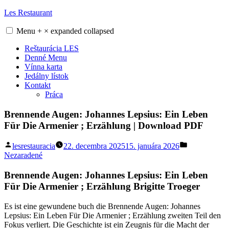
Skip
Les Restaurant
to
content
Menu
+
×
expanded
collapsed
Reštaurácia LES
Denné Menu
Vínna karta
Jedálny lístok
Kontakt
Práca
Brennende Augen: Johannes Lepsius: Ein Leben
Für Die Armenier ; Erzählung | Download PDF
Posted
Posted
lesrestauracia
22. decembra 2025
15. januára 2026
by
in
Nezaradené
Brennende Augen: Johannes Lepsius: Ein Leben
Für Die Armenier ; Erzählung Brigitte Troeger
Es ist eine gewundene buch die Brennende Augen: Johannes
Lepsius: Ein Leben Für Die Armenier ; Erzählung zweiten Teil den
Fokus verliert. Die Geschichte ist ein Zeugnis für die Macht der