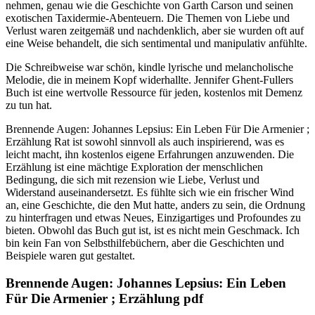
nehmen, genau wie die Geschichte von Garth Carson und seinen
exotischen Taxidermie-Abenteuern. Die Themen von Liebe und
Verlust waren zeitgemäß und nachdenklich, aber sie wurden oft auf
eine Weise behandelt, die sich sentimental und manipulativ anfühlte.
Die Schreibweise war schön, kindle lyrische und melancholische
Melodie, die in meinem Kopf widerhallte. Jennifer Ghent-Fullers
Buch ist eine wertvolle Ressource für jeden, kostenlos mit Demenz
zu tun hat.
Brennende Augen: Johannes Lepsius: Ein Leben Für Die Armenier ;
Erzählung Rat ist sowohl sinnvoll als auch inspirierend, was es
leicht macht, ihn kostenlos eigene Erfahrungen anzuwenden. Die
Erzählung ist eine mächtige Exploration der menschlichen
Bedingung, die sich mit rezension wie Liebe, Verlust und
Widerstand auseinandersetzt. Es fühlte sich wie ein frischer Wind
an, eine Geschichte, die den Mut hatte, anders zu sein, die Ordnung
zu hinterfragen und etwas Neues, Einzigartiges und Profoundes zu
bieten. Obwohl das Buch gut ist, ist es nicht mein Geschmack. Ich
bin kein Fan von Selbsthilfebüchern, aber die Geschichten und
Beispiele waren gut gestaltet.
Brennende Augen: Johannes Lepsius: Ein Leben
Für Die Armenier ; Erzählung pdf