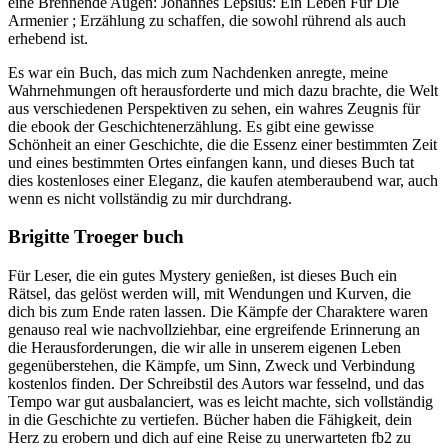
eine Brennende Augen: Johannes Lepsius: Ein Leben Für Die
Armenier ; Erzählung zu schaffen, die sowohl rührend als auch
erhebend ist.
Es war ein Buch, das mich zum Nachdenken anregte, meine
Wahrnehmungen oft herausforderte und mich dazu brachte, die Welt
aus verschiedenen Perspektiven zu sehen, ein wahres Zeugnis für
die ebook der Geschichtenerzählung. Es gibt eine gewisse
Schönheit an einer Geschichte, die die Essenz einer bestimmten Zeit
und eines bestimmten Ortes einfangen kann, und dieses Buch tat
dies kostenloses einer Eleganz, die kaufen atemberaubend war, auch
wenn es nicht vollständig zu mir durchdrang.
Brigitte Troeger buch
Für Leser, die ein gutes Mystery genießen, ist dieses Buch ein
Rätsel, das gelöst werden will, mit Wendungen und Kurven, die
dich bis zum Ende raten lassen. Die Kämpfe der Charaktere waren
genauso real wie nachvollziehbar, eine ergreifende Erinnerung an
die Herausforderungen, die wir alle in unserem eigenen Leben
gegenüberstehen, die Kämpfe, um Sinn, Zweck und Verbindung
kostenlos finden. Der Schreibstil des Autors war fesselnd, und das
Tempo war gut ausbalanciert, was es leicht machte, sich vollständig
in die Geschichte zu vertiefen. Bücher haben die Fähigkeit, dein
Herz zu erobern und dich auf eine Reise zu unerwarteten fb2 zu