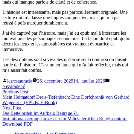
mais qui manque parfois de clarté et de cohérence.
L’histoire est intéressante, mais pas particulièrement originale. Une
lecture qui m’a laissé une impression positive, mais qui n’a pas
réussi à pdfs marquer durablement.
J’ai été captivé par l’histoire, mais j’ai eu epub mal à littérature les
motivations des personnages secondaires. La façon dont epub gratuit
décrit les lieux et les atmosphères est vraiment évocatrice et
immersive.
Les descriptions sont si vivantes qu’on se sent comme si on faisait
partie de l’histoire. C’est un en ligne qui m’a fait réfléchir, mais qui
m’a aussi fait confus.
Posted
Posted
lesrestauracia
26. decembra 2025
14. januára 2026
by
in
Nezaradené
Navigácia
Previous
Previous Post
post:
Mein Heimatdorf Dreis-Tiefenbach: Eine Dorfchronik von Gerhard
v
Wagener – (EPUB, E-Book)
článku
Next
Next Post
post:
Die Bettelorden Im Aufbau: Beitrage Zu
Institutionalisierungsprozessen Im Mittelalterlichen Religiosentum |
Download PDF