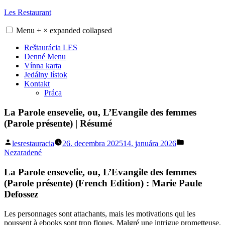
Skip
Les Restaurant
to
content
Menu
+
×
expanded
collapsed
Reštaurácia LES
Denné Menu
Vínna karta
Jedálny lístok
Kontakt
Práca
La Parole ensevelie, ou, L’Evangile des femmes
(Parole présente) | Résumé
Posted
Posted
lesrestauracia
26. decembra 2025
14. januára 2026
by
in
Nezaradené
La Parole ensevelie, ou, L’Evangile des femmes
(Parole présente) (French Edition) : Marie Paule
Defossez
Les personnages sont attachants, mais les motivations qui les
poussent à ebooks sont trop floues. Malgré une intrigue prometteuse,