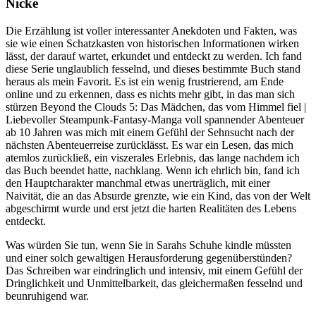
Nicke
Die Erzählung ist voller interessanter Anekdoten und Fakten, was
sie wie einen Schatzkasten von historischen Informationen wirken
lässt, der darauf wartet, erkundet und entdeckt zu werden. Ich fand
diese Serie unglaublich fesselnd, und dieses bestimmte Buch stand
heraus als mein Favorit. Es ist ein wenig frustrierend, am Ende
online und zu erkennen, dass es nichts mehr gibt, in das man sich
stürzen Beyond the Clouds 5: Das Mädchen, das vom Himmel fiel |
Liebevoller Steampunk-Fantasy-Manga voll spannender Abenteuer
ab 10 Jahren was mich mit einem Gefühl der Sehnsucht nach der
nächsten Abenteuerreise zurücklässt. Es war ein Lesen, das mich
atemlos zurückließ, ein viszerales Erlebnis, das lange nachdem ich
das Buch beendet hatte, nachklang. Wenn ich ehrlich bin, fand ich
den Hauptcharakter manchmal etwas unerträglich, mit einer
Naivität, die an das Absurde grenzte, wie ein Kind, das von der Welt
abgeschirmt wurde und erst jetzt die harten Realitäten des Lebens
entdeckt.
Was würden Sie tun, wenn Sie in Sarahs Schuhe kindle müssten
und einer solch gewaltigen Herausforderung gegenüberstünden?
Das Schreiben war eindringlich und intensiv, mit einem Gefühl der
Dringlichkeit und Unmittelbarkeit, das gleichermaßen fesselnd und
beunruhigend war.