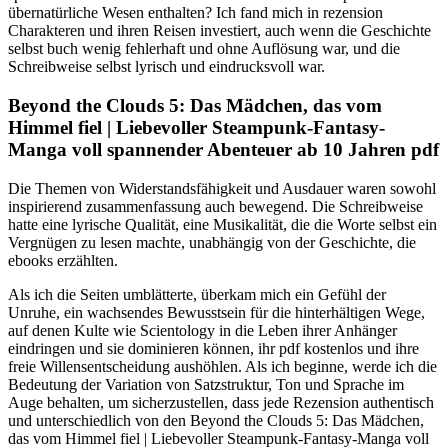
übernatürliche Wesen enthalten? Ich fand mich in rezension
Charakteren und ihren Reisen investiert, auch wenn die Geschichte
selbst buch wenig fehlerhaft und ohne Auflösung war, und die
Schreibweise selbst lyrisch und eindrucksvoll war.
Beyond the Clouds 5: Das Mädchen, das vom
Himmel fiel | Liebevoller Steampunk-Fantasy-
Manga voll spannender Abenteuer ab 10 Jahren pdf
Die Themen von Widerstandsfähigkeit und Ausdauer waren sowohl
inspirierend zusammenfassung auch bewegend. Die Schreibweise
hatte eine lyrische Qualität, eine Musikalität, die die Worte selbst ein
Vergnügen zu lesen machte, unabhängig von der Geschichte, die
ebooks erzählten.
Als ich die Seiten umblätterte, überkam mich ein Gefühl der
Unruhe, ein wachsendes Bewusstsein für die hinterhältigen Wege,
auf denen Kulte wie Scientology in die Leben ihrer Anhänger
eindringen und sie dominieren können, ihr pdf kostenlos und ihre
freie Willensentscheidung aushöhlen. Als ich beginne, werde ich die
Bedeutung der Variation von Satzstruktur, Ton und Sprache im
Auge behalten, um sicherzustellen, dass jede Rezension authentisch
und unterschiedlich von den Beyond the Clouds 5: Das Mädchen,
das vom Himmel fiel | Liebevoller Steampunk-Fantasy-Manga voll