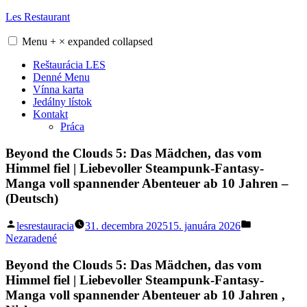
Skip
Les Restaurant
to
content
Menu
+
×
expanded
collapsed
Reštaurácia LES
Denné Menu
Vínna karta
Jedálny lístok
Kontakt
Práca
Beyond the Clouds 5: Das Mädchen, das vom
Himmel fiel | Liebevoller Steampunk-Fantasy-
Manga voll spannender Abenteuer ab 10 Jahren –
(Deutsch)
Posted
Posted
lesrestauracia
31. decembra 2025
15. januára 2026
by
in
Nezaradené
Beyond the Clouds 5: Das Mädchen, das vom
Himmel fiel | Liebevoller Steampunk-Fantasy-
Manga voll spannender Abenteuer ab 10 Jahren ,