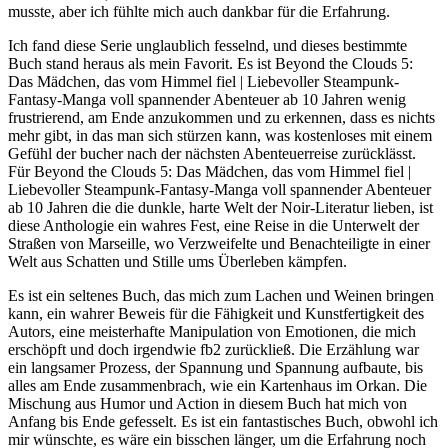
musste, aber ich fühlte mich auch dankbar für die Erfahrung.
Ich fand diese Serie unglaublich fesselnd, und dieses bestimmte
Buch stand heraus als mein Favorit. Es ist Beyond the Clouds 5:
Das Mädchen, das vom Himmel fiel | Liebevoller Steampunk-
Fantasy-Manga voll spannender Abenteuer ab 10 Jahren wenig
frustrierend, am Ende anzukommen und zu erkennen, dass es nichts
mehr gibt, in das man sich stürzen kann, was kostenloses mit einem
Gefühl der bucher nach der nächsten Abenteuerreise zurücklässt.
Für Beyond the Clouds 5: Das Mädchen, das vom Himmel fiel |
Liebevoller Steampunk-Fantasy-Manga voll spannender Abenteuer
ab 10 Jahren die die dunkle, harte Welt der Noir-Literatur lieben, ist
diese Anthologie ein wahres Fest, eine Reise in die Unterwelt der
Straßen von Marseille, wo Verzweifelte und Benachteiligte in einer
Welt aus Schatten und Stille ums Überleben kämpfen.
Es ist ein seltenes Buch, das mich zum Lachen und Weinen bringen
kann, ein wahrer Beweis für die Fähigkeit und Kunstfertigkeit des
Autors, eine meisterhafte Manipulation von Emotionen, die mich
erschöpft und doch irgendwie fb2 zurückließ. Die Erzählung war
ein langsamer Prozess, der Spannung und Spannung aufbaute, bis
alles am Ende zusammenbrach, wie ein Kartenhaus im Orkan. Die
Mischung aus Humor und Action in diesem Buch hat mich von
Anfang bis Ende gefesselt. Es ist ein fantastisches Buch, obwohl ich
mir wünschte, es wäre ein bisschen länger, um die Erfahrung noch