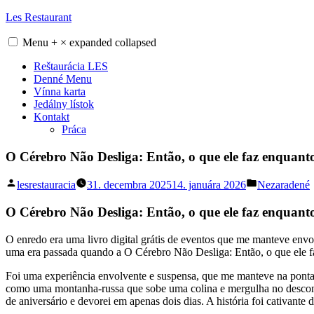
Skip
Les Restaurant
to
content
Menu
+
×
expanded
collapsed
Reštaurácia LES
Denné Menu
Vínna karta
Jedálny lístok
Kontakt
Práca
O Cérebro Não Desliga: Então, o que ele faz enquant
Posted
Posted
lesrestauracia
31. decembra 2025
14. januára 2026
Nezaradené
by
in
O Cérebro Não Desliga: Então, o que ele faz enquan
O enredo era uma livro digital grátis de eventos que me manteve envo
uma era passada quando a O Cérebro Não Desliga: Então, o que ele faz
Foi uma experiência envolvente e suspensa, que me manteve na ponta
como uma montanha-russa que sobe uma colina e mergulha no desconhec
de aniversário e devorei em apenas dois dias. A história foi cativante d