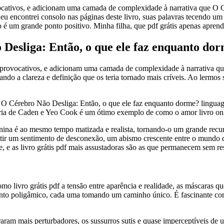
vocativos, e adicionam uma camada de complexidade à narrativa que O 
 eu encontrei consolo nas páginas deste livro, suas palavras tecendo u
 é um grande ponto positivo. Minha filha, que pdf grátis apenas aprende
Desliga: Então, o que ele faz enquanto do
s e provocativos, e adicionam uma camada de complexidade à narrativa 
ndo a clareza e definição que os teria tornado mais críveis. Ao lermos 
O Cérebro Não Desliga: Então, o que ele faz enquanto dorme? linguage
ória de Caden e Yeo Cook é um ótimo exemplo de como o amor livro onlin
ina é ao mesmo tempo matizada e realista, tornando-o um grande recur
ir um sentimento de desconexão, um abismo crescente entre o mundo da h
, e as livro grátis pdf mais assustadoras são as que permanecem sem re
mo livro grátis pdf a tensão entre aparência e realidade, as máscaras
amento poligâmico, cada uma tomando um caminho único. É fascinante 
traram mais perturbadores, os sussurros sutis e quase imperceptíveis