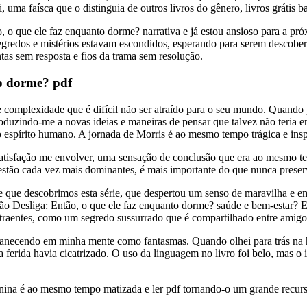
oi, uma faísca que o distinguia de outros livros do gênero, livros gráti
ue ele faz enquanto dorme? narrativa e já estou ansioso para a próxima
segredos e mistérios estavam escondidos, esperando para serem descober
tas sem resposta e fios da trama sem resolução.
to dorme? pdf
e complexidade que é difícil não ser atraído para o seu mundo. Quando
duzindo-me a novas ideias e maneiras de pensar que talvez não teria en
do espírito humano. A jornada de Morris é ao mesmo tempo trágica e insp
 satisfação me envolver, uma sensação de conclusão que era ao mesmo 
ão cada vez mais dominantes, é mais importante do que nunca preservar 
 que descobrimos esta série, que despertou um senso de maravilha e e
ão Desliga: Então, o que ele faz enquanto dorme? saúde e bem-estar? E
raentes, como um segredo sussurrado que é compartilhado entre amigo
manecendo em minha mente como fantasmas. Quando olhei para trás na h
ferida havia cicatrizado. O uso da linguagem no livro foi belo, mas o 
ina é ao mesmo tempo matizada e ler pdf tornando-o um grande recurso