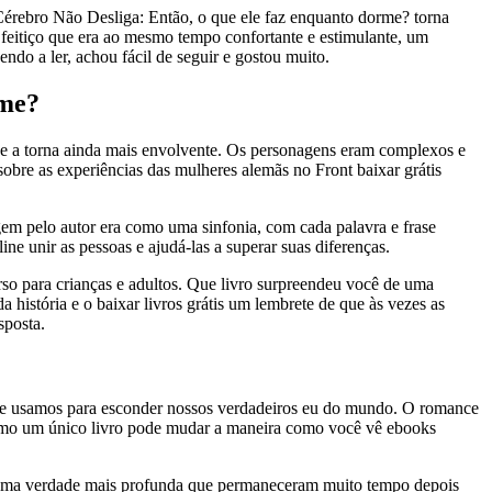
Cérebro Não Desliga: Então, o que ele faz enquanto dorme? torna
m feitiço que era ao mesmo tempo confortante e estimulante, um
ndo a ler, achou fácil de seguir e gostou muito.
rme?
que a torna ainda mais envolvente. Os personagens eram complexos e
sobre as experiências das mulheres alemãs no Front baixar grátis
m pelo autor era como uma sinfonia, com cada palavra e frase
e unir as pessoas e ajudá-las a superar suas diferenças.
so para crianças e adultos. Que livro surpreendeu você de uma
istória e o baixar livros grátis um lembrete de que às vezes as
sposta.
 que usamos para esconder nossos verdadeiros eu do mundo. O romance
como um único livro pode mudar a maneira como você vê ebooks
 de uma verdade mais profunda que permaneceram muito tempo depois