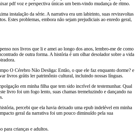
s baixar pdf voz e perspectiva únicas um bem-vindo mudança de ritmo.
 instalação da série. A narrativa era um labirinto, suas reviravoltas
tos. Estes problemas, embora não sejam prejudiciais ao enredo geral,
 penso nos livros que li e amei ao longo dos anos, lembro-me de como
contrado de outra forma. A história é um olhar desolador sobre a vida
iradora.
tempo O Cérebro Não Desliga: Então, o que ele faz enquanto dorme? e
livros grátis ler patrimônio cultural, incluindo nossas línguas.
mpolgação em minha filha que tem sido incrível de testemunhar. Qual
ste livro foi um fogo lento, suas chamas tremeluzindo e dançando na
s.
istória, percebi que ela havia deixado uma epub indelével em minha
impacto geral da narrativa foi um pouco diminuído pela sua
 para crianças e adultos.