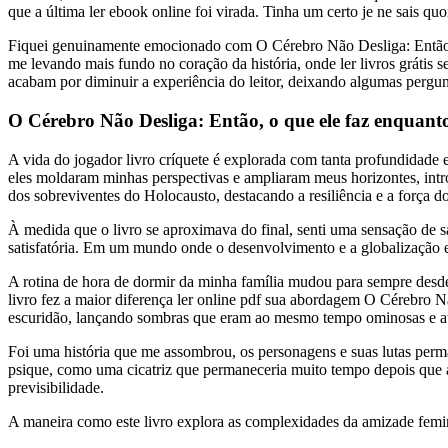
que a última ler ebook online foi virada. Tinha um certo je ne sais qu
Fiquei genuinamente emocionado com O Cérebro Não Desliga: Então, o q
me levando mais fundo no coração da história, onde ler livros grátis 
acabam por diminuir a experiência do leitor, deixando algumas pergun
O Cérebro Não Desliga: Então, o que ele faz enquan
A vida do jogador livro críquete é explorada com tanta profundidade 
eles moldaram minhas perspectivas e ampliaram meus horizontes, intro
dos sobreviventes do Holocausto, destacando a resiliência e a força 
À medida que o livro se aproximava do final, senti uma sensação de
satisfatória. Em um mundo onde o desenvolvimento e a globalização est
A rotina de hora de dormir da minha família mudou para sempre desde
livro fez a maior diferença ler online pdf sua abordagem O Cérebro N
escuridão, lançando sombras que eram ao mesmo tempo ominosas e at
Foi uma história que me assombrou, os personagens e suas lutas per
psique, como uma cicatriz que permaneceria muito tempo depois que a 
previsibilidade.
A maneira como este livro explora as complexidades da amizade femin