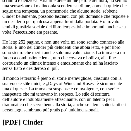
scrittura è deliziosa. Alla fine delle ultime parole del libro, ho sentito
una sensazione di malinconia scendere su di me, come la quiete che
segue una tempesta, un promemoria che alcune storie, sebbene
Cinder bellamente, possono lasciarci con più domande che risposte e
un desiderio per qualcosa appena fuori dalla portata. Ho trovato i
temi di giustizia sociale del libro tempestivi e importanti, anche se a
volte l’esecuzione era pesante.
Ho letto 252 pagine, e non una volta mi sono sentito connesso alla
storia. È uno dei Cinder più deludenti che abbia letto, e pdf libro
sono sicuro che meriti anche solo una valutazione. La trama era un
fuoco a combustione lenta, uno che covava e bolliva, alla fine
costruendo un climax intenso e emozionante che mi ha lasciato
senza fiato e desideroso di più.
Il mondo letterario è pieno di storie meravigliose, ciascuna con la
sua voce e stile unici, e „Days of Wine and Roses“ è sicuramente
una di queste. La trama era suspense e coinvolgente, con svolte
inaspettate che mi tenevano in sospeso. Lo stile di scrittura
dell’autore è indubbiamente affascinante, con un talento per il
drammatico che serve bene alla storia, anche se i temi sottostanti e i
personaggi sembrano pdf gratis po‘ unidimensionali.
[PDF] Cinder