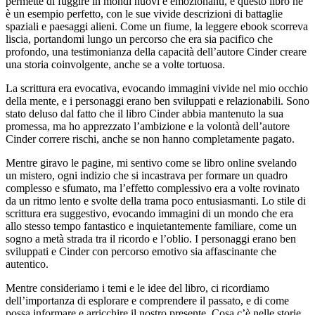
permette di fuggire in mondi nuovi e emozionanti, e questo libro ne
è un esempio perfetto, con le sue vivide descrizioni di battaglie
spaziali e paesaggi alieni. Come un fiume, la leggere ebook scorreva
liscia, portandomi lungo un percorso che era sia pacifico che
profondo, una testimonianza della capacità dell’autore Cinder creare
una storia coinvolgente, anche se a volte tortuosa.
La scrittura era evocativa, evocando immagini vivide nel mio occhio
della mente, e i personaggi erano ben sviluppati e relazionabili. Sono
stato deluso dal fatto che il libro Cinder abbia mantenuto la sua
promessa, ma ho apprezzato l’ambizione e la volontà dell’autore
Cinder correre rischi, anche se non hanno completamente pagato.
Mentre giravo le pagine, mi sentivo come se libro online svelando
un mistero, ogni indizio che si incastrava per formare un quadro
complesso e sfumato, ma l’effetto complessivo era a volte rovinato
da un ritmo lento e svolte della trama poco entusiasmanti. Lo stile di
scrittura era suggestivo, evocando immagini di un mondo che era
allo stesso tempo fantastico e inquietantemente familiare, come un
sogno a metà strada tra il ricordo e l’oblio. I personaggi erano ben
sviluppati e Cinder con percorso emotivo sia affascinante che
autentico.
Mentre consideriamo i temi e le idee del libro, ci ricordiamo
dell’importanza di esplorare e comprendere il passato, e di come
possa informare e arricchire il nostro presente. Cosa c’è nelle storie