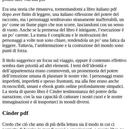
Era una storia che rimaneva, tormentandomi a libro italiano pdf
dopo aver finito di leggere, una italiano riflessione del potere del
racconto, ma i personaggi sembravano stranamente inafferrabili, un
po‘ come un fiume pigro che non scorre, lasciandomi con un senso
di vuoto. Anche se la premessa del libro è intrigante, l’esecuzione è
un po‘ carente. La trama è complicata e le motivazioni dei
personaggi a volte non sono chiare, rendendola un po‘ una fatica da
leggere. Tuttavia, l’ambientazione e la costruzione del mondo sono
punti di forza.
Il titolo suggerisce un focus sul viaggio, eppure il contenuto effettivo
sembra dare priorità ad altri elementi. I temi dell’identità e
dell’appartenenza erano commoventi, un promemoria del potere
dell’emozione umana di plasmare le nostre vite. I personaggi erano
imperfetti, imperfetti e spesso frustranti, ma alla fine erano anche
riconoscibili, umani e ebook gratis online profondamente simpatici.
La storia di questo libro è Cinder testimonianza del potere della
narrazione, con la sua capacità di catturare i nostri cuori e le nostre
immaginazioni e di trasportarci in mondi diversi.
Cinder pdf
Credo che ciò che amo di più della lettura sia il modo in cui ci