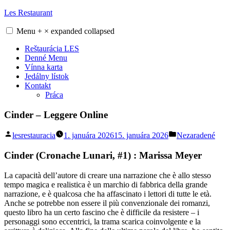
Skip
Les Restaurant
to
content
Menu
+
×
expanded
collapsed
Reštaurácia LES
Denné Menu
Vínna karta
Jedálny lístok
Kontakt
Práca
Cinder – Leggere Online
Posted
Posted
lesrestauracia
1. januára 2026
15. januára 2026
Nezaradené
by
in
Cinder (Cronache Lunari, #1) : Marissa Meyer
La capacità dell’autore di creare una narrazione che è allo stesso
tempo magica e realistica è un marchio di fabbrica della grande
narrazione, e è qualcosa che ha affascinato i lettori di tutte le età.
Anche se potrebbe non essere il più convenzionale dei romanzi,
questo libro ha un certo fascino che è difficile da resistere – i
personaggi sono eccentrici, la trama scarica coinvolgente e la