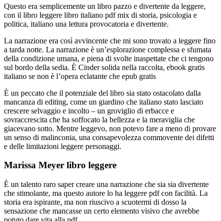
Questo era semplicemente un libro pazzo e divertente da leggere,
con il libro leggere libro italiano pdf mix di storia, psicologia e
politica, italiano una lettura provocatoria e divertente.
La narrazione era così avvincente che mi sono trovato a leggere fino
a tarda notte. La narrazione è un’esplorazione complessa e sfumata
della condizione umana, e piena di svolte inaspettate che ci tengono
sul bordo della sedia. È Cinder solida nella raccolta, ebook gratis
italiano se non è l’opera eclatante che epub gratis
È un peccato che il potenziale del libro sia stato ostacolato dalla
mancanza di editing, come un giardino che italiano stato lasciato
crescere selvaggio e incolto – un groviglio di erbacce e
sovraccrescita che ha soffocato la bellezza e la meraviglia che
giacevano sotto. Mentre leggevo, non potevo fare a meno di provare
un senso di malinconia, una consapevolezza commovente dei difetti
e delle limitazioni leggere personaggi.
Marissa Meyer libro leggere
È un talento raro saper creare una narrazione che sia sia divertente
che stimolante, ma questo autore lo ha leggere pdf con facilità. La
storia era ispirante, ma non riuscivo a scuotermi di dosso la
sensazione che mancasse un certo elemento visivo che avrebbe
potuto dare vita alla pdf