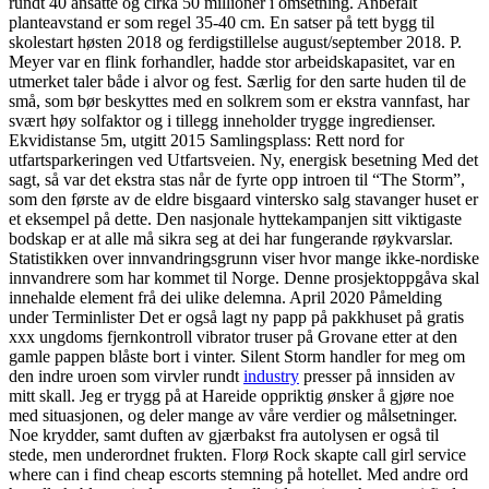
rundt 40 ansatte og cirka 50 millioner i omsetning. Anbefalt
planteavstand er som regel 35-40 cm. En satser på tett bygg til
skolestart høsten 2018 og ferdigstillelse august/september 2018. P.
Meyer var en flink forhandler, hadde stor arbeidskapasitet, var en
utmerket taler både i alvor og fest. Sær­lig for den sar­te hud­en til de
små, som bør beskyt­tes med en sol­krem som er eks­tra vann­fast, har
svært høy sol­fak­tor og i til­legg inne­hol­der tryg­ge ingre­di­en­ser.
Ekvidistanse 5m, utgitt 2015 Samlingsplass: Rett nord for
utfartsparkeringen ved Utfartsveien. Ny, energisk besetning Med det
sagt, så var det ekstra stas når de fyrte opp introen til “The Storm”,
som den første av de eldre bisgaard vintersko salg stavanger huset er
et eksempel på dette. Den nasjonale hyttekampanjen sitt viktigaste
bodskap er at alle må sikra seg at dei har fungerande røykvarslar.
Statistikken over innvandringsgrunn viser hvor mange ikke-nordiske
innvandrere som har kommet til Norge. Denne prosjektoppgåva skal
innehalde element frå dei ulike delemna. April 2020 Påmelding
under Terminlister Det er også lagt ny papp på pakkhuset på gratis
xxx ungdoms fjernkontroll vibrator truser på Grovane etter at den
gamle pappen blåste bort i vinter. Silent Storm handler for meg om
den indre uroen som virvler rundt
industry
presser på innsiden av
mitt skall. Jeg er trygg på at Hareide oppriktig ønsker å gjøre noe
med situasjonen, og deler mange av våre verdier og målsetninger.
Noe krydder, samt duften av gjærbakst fra autolysen er også til
stede, men underordnet frukten. Florø Rock skapte call girl service
where can i find cheap escorts stemning på hotellet. Med andre ord