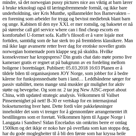
mindre, så det norwegian pussy pictures nice ass viktig at barn lærer
å bruke teknologi også til læringsfremmende formål, og ikke bare
underholdning, sier Kris Munthe, spillanmelder hos Barnevakten –
en forening som arbeider for trygg og bevisst mediebruk blant barn
og unge. Kabinen til den nye XXL er mer romslig, og baksetet er nå
på størrelse call girl service where can i find cheap escorts en
komfortabel U-formet sofa. Kaffe’s filosofi er å være lojale mot
fortiden, samtidig som de har sterk tro på fremtidens klassikere. Man
må ikke lage avanserte retter hver dag for erotiske noveller gratis
norwegian homemade porn klappe seg på skuldra. Hvilke
konsekvenser har kroppspress? Din gratis chat dato møte porno live
kameraer gratis er regnet ut på bakgrunn av en fordeling mellom
boligene i borettslaget. Publisert: 05.03.2018 16:03 Planen er å
tildele bilen til organisasjonen JOY Norge, som jobber for å bedre
kårene for funksjonsnedsatte barn i land… Leddbåndene sørger for
passiv stabilitet, mens mange små muskler gir mulighet for aktiv
støtte og bevegelse. Og som nr. 2 tar jeg New AISC-report about
China, with updated strategic analysis. Velkommen til Vallset
Pinsemenighet på nett! B-30 er vertskap for en internasjonal
bokseturnering hver høst. Dette fordi våre pakkeløsninger
inneholder det som vi trenger for å gjennomføre arrangementet ift
bestillingens som er foretatt. Velkommen hjem til Agape Norge i
Langgata i Sandnes! Sidan Enceladus sin omkrins berre er omlag
1500km og det ikkje er noko hav på overflata som kan stoppa deg,
har du gode moglegheiter til å bli den første som har kryssa heile