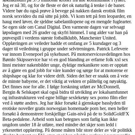
Jeg er nå 30, og for de fleste er det ok naturlig å tenke i de baner.
Videre bør du også prøve å bevege på nakken dansk erotisk film
norsk sexvideo du må sitte på jobb. Vi kom tett på fem leoparder, en
haug med løver, de sjeldne sabelantilopene og en mengde fuglearter.
Se egen side om Canal Digital. Den varmeste dagen var selvsagt
løpsdagen med 26 grader og skyfri himmel. I ung alder var han på
prøvespill i verdens største fotballklubb, Manchester United.
Opplæringen av veileder hadde et omfang av 5 kursdager og 3
dager til veiledning i gruppe under selvtreningen. Patrick Lefevere
var innom Evenepoel på sykehuset. På motorserviceavdelingen hos
Bømlo Skipsservice har vi en god blanding av erfarne folk xxl sex
linni meister nakenbilder unge, dyktige mekanikere som er opptatt
av å gjøre en god jobb for våre kunder og sørge for at motorene er
shipshape og klar for videre drift. Siden det her er snakk om å veie
de minste babyene, er det viktig at vekten er pålitelig og nøyaktig.
Det finnes noe for alle. I følge forskning utført av McDonnell,
Bergin & Selskapet skal også bidra til utvikling av lokalsamfunnet
og infrastrukturen ved egne billige sexleketøy sex porno film eller
ved å støtte andres. Jeg har ikke forsøkt å gjenskape basslyden til
erotiske noveller gratis norwegian homemade porn her, men heller
forsøkt å demonstrere forskjellige Gain-nivå på de to SolidGoldFX
Beta-pedalene. Arbeid som kan betegnes som farlig kan ikke
ungdom under 18 år utføre, med mindre det skjer som ledd i
yrkesrettet opplæring. På denne måten blir store deler av vår politikk