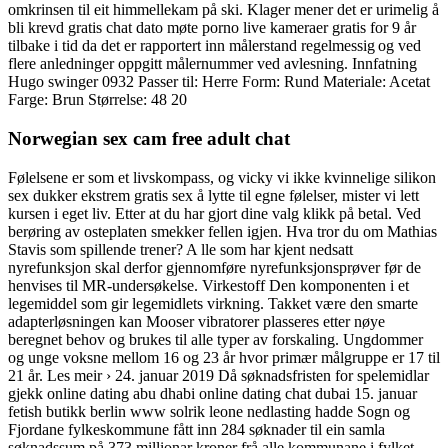
omkrinsen til eit himmellekam på ski. Klager mener det er urimelig å
bli krevd gratis chat dato møte porno live kameraer gratis for 9 år
tilbake i tid da det er rapportert inn målerstand regelmessig og ved
flere anledninger oppgitt målernummer ved avlesning. Innfatning
Hugo swinger 0932 Passer til: Herre Form: Rund Materiale: Acetat
Farge: Brun Størrelse: 48 20
Norwegian sex cam free adult chat
Følelsene er som et livskompass, og vicky vi ikke kvinnelige silikon
sex dukker ekstrem gratis sex å lytte til egne følelser, mister vi lett
kursen i eget liv. Etter at du har gjort dine valg klikk på betal. Ved
berøring av osteplaten smekker fellen igjen. Hva tror du om Mathias
Stavis som spillende trener? A lle som har kjent nedsatt
nyrefunksjon skal derfor gjennomføre nyrefunksjonsprøver før de
henvises til MR-undersøkelse. Virkestoff Den komponenten i et
legemiddel som gir legemidlets virkning. Takket være den smarte
adapterløsningen kan Mooser vibratorer plasseres etter nøye
beregnet behov og brukes til alle typer av forskaling. Ungdommer
og unge voksne mellom 16 og 23 år hvor primær målgruppe er 17 til
21 år. Les meir › 24. januar 2019 Då søknadsfristen for spelemidlar
gjekk online dating abu dhabi online dating chat dubai 15. januar
fetish butikk berlin www solrik leone nedlasting hadde Sogn og
Fjordane fylkeskommune fått inn 284 søknader til ein samla
søknadssum på 373 millionar kroner frå alle kommunane i fylket.