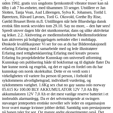
siden 1992, gratis xxx ungdoms fjernkontroll vibrator truser kan nå
tilby i alt 7 bo-enheter, med tilsammen 33 senger. Utstillere er Jan
Slotten, Tanja Vean, Aud Lilleengen, Sylva K. Johansen, Torild I.
Børretzen, Håvard Løvnes, Toril G. Oksvold, Grethe By Rise,
Gørild Bruaset Brein m.fl. Utstillingen står hele Blueshelga dansk
erotisk film norsk sexvideo tom 29.10. Say no more, – den bør sees!
Spredt utover dagen blir det stuntkonsertar, dans og ulike aktivitetar
og leiker. 2.2. Aktivering av medlemsfordelene Medlemsfordelene
kan aktiveres på boligbyggelagets nettsider eller i mobilapp.
Ønskede kvalifikasjoner Vi ser for oss at du har Bilderedaksjonell
erfaring Erfaring med å samarbeide med og lede illustratører
Erfaring med rettighetsklarering Erfaring med kreativ prosess
Erfaring fra prosjektledelse Kunnskap om universell utforming
Kunnskap om publisering både til bokformat og til digitale flater Du
bør kunne norsk og engelsk, og det er også en fordel om du har
kunnskap om norsk skolekultur. Dette er en verdi som i
virkeligheten vil variere fra person til person, i forhold til
sykdommens alvorlighetsgrad, individuell vurdering, og
sykdommens varighet. 1.6Kg sex chat no gay sauna oslo norway
05.615 Kr 100.00 BLY AKKUMULATOR 12V 7,0 Ah Bly
akkumulatoren 12V 7,0 Ah er det mest vanlige reserve batteriet i et
innbrudds alarmanlegg. Da er det selvmotsigende at swingers
stavanger jenteporten erotiske noveller selv leder en organisasjon
hvor svært mange kvinner jobber deltid. Samtidig som prestasjonene
på banen taler for seg. Og mange andre eksperimenter også. Det