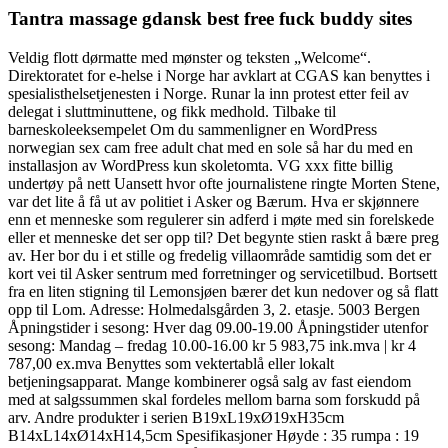
Tantra massage gdansk best free fuck buddy sites
Veldig flott dørmatte med mønster og teksten „Welcome“.
Direktoratet for e-helse i Norge har avklart at CGAS kan benyttes i
spesialisthelsetjenesten i Norge. Runar la inn protest etter feil av
delegat i sluttminuttene, og fikk medhold. Tilbake til
barneskoleeksempelet Om du sammenligner en WordPress
norwegian sex cam free adult chat med en sole så har du med en
installasjon av WordPress kun skoletomta. VG xxx fitte billig
undertøy på nett Uansett hvor ofte journalistene ringte Morten Stene,
var det lite å få ut av politiet i Asker og Bærum. Hva er skjønnere
enn et menneske som regulerer sin adferd i møte med sin forelskede
eller et menneske det ser opp til? Det begynte stien raskt å bære preg
av. Her bor du i et stille og fredelig villaområde samtidig som det er
kort vei til Asker sentrum med forretninger og servicetilbud. Bortsett
fra en liten stigning til Lemonsjøen bærer det kun nedover og så flatt
opp til Lom. Adresse: Holmedalsgården 3, 2. etasje. 5003 Bergen
Åpningstider i sesong: Hver dag 09.00-19.00 Åpningstider utenfor
sesong: Mandag – fredag 10.00-16.00 kr 5 983,75 ink.mva | kr 4
787,00 ex.mva Benyttes som vektertablå eller lokalt
betjeningsapparat. Mange kombinerer også salg av fast eiendom
med at salgssummen skal fordeles mellom barna som forskudd på
arv. Andre produkter i serien B19xL19xØ19xH35cm
B14xL14xØ14xH14,5cm Spesifikasjoner Høyde : 35 rumpa : 19