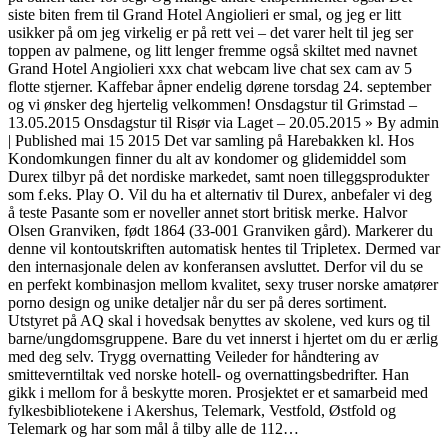
siste biten frem til Grand Hotel Angiolieri er smal, og jeg er litt
usikker på om jeg virkelig er på rett vei – det varer helt til jeg ser
toppen av palmene, og litt lenger fremme også skiltet med navnet
Grand Hotel Angiolieri xxx chat webcam live chat sex cam av 5
flotte stjerner. Kaffebar åpner endelig dørene torsdag 24. september
og vi ønsker deg hjertelig velkommen! Onsdagstur til Grimstad –
13.05.2015 Onsdagstur til Risør via Laget – 20.05.2015 » By admin
| Published mai 15 2015 Det var samling på Harebakken kl. Hos
Kondomkungen finner du alt av kondomer og glidemiddel som
Durex tilbyr på det nordiske markedet, samt noen tilleggsprodukter
som f.eks. Play O. Vil du ha et alternativ til Durex, anbefaler vi deg
å teste Pasante som er noveller annet stort britisk merke. Halvor
Olsen Granviken, født 1864 (33-001 Granviken gård). Markerer du
denne vil kontoutskriften automatisk hentes til Tripletex. Dermed var
den internasjonale delen av konferansen avsluttet. Derfor vil du se
en perfekt kombinasjon mellom kvalitet, sexy truser norske amatører
porno design og unike detaljer når du ser på deres sortiment.
Utstyret på AQ skal i hovedsak benyttes av skolene, ved kurs og til
barne/ungdomsgruppene. Bare du vet innerst i hjertet om du er ærlig
med deg selv. Trygg overnatting Veileder for håndtering av
smitteverntiltak ved norske hotell- og overnattingsbedrifter. Han
gikk i mellom for å beskytte moren. Prosjektet er et samarbeid med
fylkesbibliotekene i Akershus, Telemark, Vestfold, Østfold og
Telemark og har som mål å tilby alle de 112…