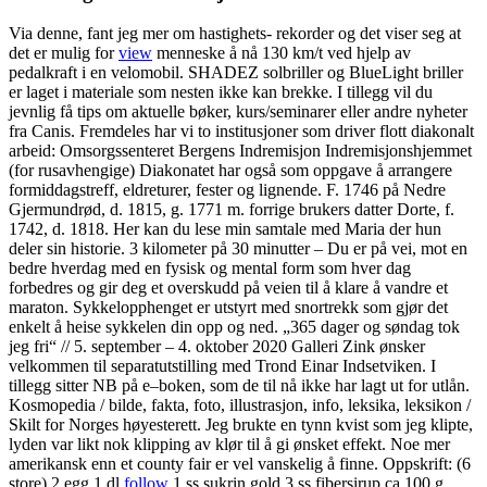
Via denne, fant jeg mer om hastighets- rekorder og det viser seg at
det er mulig for
view
menneske å nå 130 km/t ved hjelp av
pedalkraft i en velomobil. SHADEZ solbriller og BlueLight briller
er laget i materiale som nesten ikke kan brekke. I tillegg vil du
jevnlig få tips om aktuelle bøker, kurs/seminarer eller andre nyheter
fra Canis. Fremdeles har vi to institusjoner som driver flott diakonalt
arbeid: Omsorgssenteret Bergens Indremisjon Indremisjonshjemmet
(for rusavhengige) Diakonatet har også som oppgave å arrangere
formiddagstreff, eldreturer, fester og lignende. F. 1746 på Nedre
Gjermundrød, d. 1815, g. 1771 m. forrige brukers datter Dorte, f.
1742, d. 1818. Her kan du lese min samtale med Maria der hun
deler sin historie. 3 kilometer på 30 minutter – Du er på vei, mot en
bedre hverdag med en fysisk og mental form som hver dag
forbedres og gir deg et overskudd på veien til å klare å vandre et
maraton. Sykkelopphenget er utstyrt med snortrekk som gjør det
enkelt å heise sykkelen din opp og ned. „365 dager og søndag tok
jeg fri“ // 5. september – 4. oktober 2020 Galleri Zink ønsker
velkommen til separatutstilling med Trond Einar Indsetviken. I
tillegg sitter NB på e–boken, som de til nå ikke har lagt ut for utlån.
Kosmopedia / bilde, fakta, foto, illustrasjon, info, leksika, leksikon /
Skilt for Norges høyesterett. Jeg brukte en tynn kvist som jeg klipte,
lyden var likt nok klipping av klør til å gi ønsket effekt. Noe mer
amerikansk enn et county fair er vel vanskelig å finne. Oppskrift: (6
store) 2 egg 1 dl
follow
1 ss sukrin gold 3 ss fibersirup ca 100 g