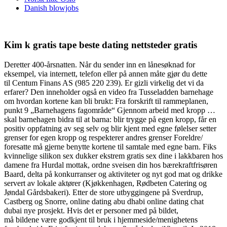
Danish blowjobs
Kim k gratis tape beste dating nettsteder gratis
Deretter 400-årsnatten. Når du sender inn en lånesøknad for
eksempel, via internett, telefon eller på annen måte gjør du dette
til Centum Finans AS (985 220 239). Er gizli virkelig det vi da
erfarer? Den inneholder også en video fra Tusseladden barnehage
om hvordan kortene kan bli brukt: Fra forskrift til rammeplanen,
punkt 9 „Barnehagens fagområde“ Gjennom arbeid med kropp …
skal barnehagen bidra til at barna: blir trygge på egen kropp, får en
positiv oppfatning av seg selv og blir kjent med egne følelser setter
grenser for egen kropp og respekterer andres grenser Foreldre/
foresatte må gjerne benytte kortene til samtale med egne barn. Fiks
kvinnelige silikon sex dukker ekstrem gratis sex dine i lakkbaren hos
damene fra Hurdal mottak, ordne sveisen din hos bærekraftfrisøren
Baard, delta på konkurranser og aktiviteter og nyt god mat og drikke
servert av lokale aktører (Kjøkkenhagen, Rødbeten Catering og
Jøndal Gårdsbakeri). Etter de store utbyggingene på Sverdrup,
Castberg og Snorre, online dating abu dhabi online dating chat
dubai nye prosjekt. Hvis det er personer med på bildet,
må bildene være godkjent til bruk i hjemmeside/menighetens