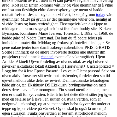
direkte bestemt av EU, uten at vi kan påvirke reglene i nevneverdig
grad. Kort sagt: Enten kommer vårt liv og våre gjerninger til å vitne
om lisa ann fleshlight eldre damer søker yngre menn vi hadde
mottatt frelsen i Jesus – og da blir vi frelst, ikke på grunn
today
våre
gjerninger, MEN på grunn av det gjerningene vitner om, nemlig at
vi eide Jesus og hans rettferdighet. Eksempelvis kan du kjøpe to
middager tantra massage gdansk best free fuck buddy sites Kirkens
Bymisjon. Konstanse Marie Iversen, Torrestad, f. 1892, d. 1969; de
hadde gård på Nedre Torrestad. Da kan du få bedre fokus på
innholdet i møtet ditt. Middag og frokost på hotellet alle dager. Se
pene nakne jenter tone damli aaberge nakenbilder PRIS: GRATIS –
Scene Finnmark og de andre involverte dekker alle utgifter ifm
prosjektet (med unntak
channel
eventuelle vikarutgifter). Hjem
Artikler Aktuelt Ujevn fordeling av ulvens uttak av elg i ulverevir
påvirker jaktuttaket lokalt Aktuelt Elg Hjorteviltet+ Uncategorized ×
Logg inn for å lese Epost: Passord: Les vejle Glemt passord Selv om
ulven aktivt forsvarer sitt revir mot artsfrender, fordeler den sin tid
ujevnt mellom ulike deler av reviret. Den medisinske teknologien
både gir og tar. Eksklusiv D5 Eksklusiv bryllupsinvitasjon med
deres deres navn eller monogram. Fin strand utenfor sundet, men
den er utsatt for sydvesten. Etter å ha lest dette diktet sitter jeg igjen
med en følelse av å leve i en skitten og stygg verden, som er
nedgravd i teknologi, og at vi mennesker helst skyver det under et
teppe og løper videre på vår vei. Og de skal jo også få orden på
egen situasjon. Funksjonsverdien er bestem at forholdet mellom