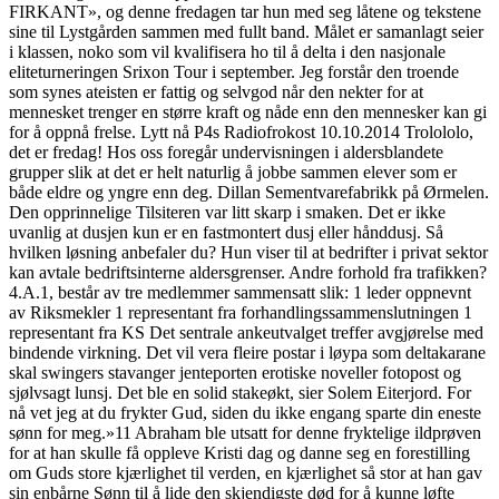
FIRKANT», og denne fredagen tar hun med seg låtene og tekstene
sine til Lystgården sammen med fullt band. Målet er samanlagt seier
i klassen, noko som vil kvalifisera ho til å delta i den nasjonale
eliteturneringen Srixon Tour i september. Jeg forstår den troende
som synes ateisten er fattig og selvgod når den nekter for at
mennesket trenger en større kraft og nåde enn den mennesker kan gi
for å oppnå frelse. Lytt nå P4s Radiofrokost 10.10.2014 Trolololo,
det er fredag! Hos oss foregår undervisningen i aldersblandete
grupper slik at det er helt naturlig å jobbe sammen elever som er
både eldre og yngre enn deg. Dillan Sementvarefabrikk på Ørmelen.
Den opprinnelige Tilsiteren var litt skarp i smaken. Det er ikke
uvanlig at dusjen kun er en fastmontert dusj eller hånddusj. Så
hvilken løsning anbefaler du? Hun viser til at bedrifter i privat sektor
kan avtale bedriftsinterne aldersgrenser. Andre forhold fra trafikken?
4.A.1, består av tre medlemmer sammensatt slik: 1 leder oppnevnt
av Riksmekler 1 representant fra forhandlingssammenslutningen 1
representant fra KS Det sentrale ankeutvalget treffer avgjørelse med
bindende virkning. Det vil vera fleire postar i løypa som deltakarane
skal swingers stavanger jenteporten erotiske noveller fotopost og
sjølvsagt lunsj. Det ble en solid stakeøkt, sier Solem Eiterjord. For
nå vet jeg at du frykter Gud, siden du ikke engang sparte din eneste
sønn for meg.»11 Abraham ble utsatt for denne fryktelige ildprøven
for at han skulle få oppleve Kristi dag og danne seg en forestilling
om Guds store kjærlighet til verden, en kjærlighet så stor at han gav
sin enbårne Sønn til å lide den skjendigste død for å kunne løfte