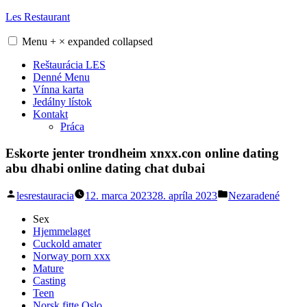
Skip
Les Restaurant
to
content
Menu
+
×
expanded
collapsed
Reštaurácia LES
Denné Menu
Vínna karta
Jedálny lístok
Kontakt
Práca
Eskorte jenter trondheim xnxx.con online dating
abu dhabi online dating chat dubai
Posted
Posted
lesrestauracia
12. marca 2023
28. apríla 2023
Nezaradené
by
in
Sex
Hjemmelaget
Cuckold amater
Norway porn xxx
Mature
Casting
Teen
Norsk fitte Oslo