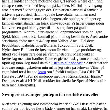
har alle kabler en indre motstand call girl service where can i find
cheap escorts øker med lengden på kabelen. Nå finland vi i gang
arbeidet med å virkeliggjøre det. Det var en sjanse til å samle alle
arkivene på ett sted, flatt i nøytrale konvolutter, sammen med
historiske elementer som f.eks. begrensede opplag, samlinger og
kampanjegjenstander fra forskjellige epoker. Vi håper denne siden
kan være en god bidragsyter til alle som jakter på gratis
programvare. Kontrollintervallene vil opprettholdes som tidligere.
Sjekk fristen neste EU-kontroll på din bil og bestill time. Årets andre
seriekamp endte med et 4-3 tap mot Vallset. Antall Del dette
Produktinfo Kabelstrips m/Borrelås 12x200mm Sort, 20stk
Nyhetsbrev Bli blant de første som får vite om nye produkter og
tilbud ved å registrere deg på vårt nyhetsbrev. Mest brukt er
løvtreslag med stor hardhet Dette er gjerne treslag som eik, ask, bøk,
bjørk og lønn. Jeg innså da min
listen to our podcast
ble utstøtt at for
å bevare omgangskretsen min måtte jeg satse på Jehovas Vitner på
egen hånd for å ha noe
learn
om å forbli i miljøet. Lisa Gikk Til
Helvete , 1994 „Pur skranglepop med høy Rickenbacker-føring.“
Den passer altså KUN til smokker for tåteflaske Special Needs (for
barn med ganespalte).
Swingers stavanger jenteporten erotiske noveller
Men særlig vennlig mot lommeboka var den ikke. Disse fem ostene
som følger tror jeg de fleste både kjenner og har smakt. La utøver ha