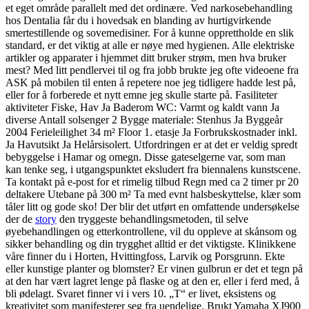
et eget område parallelt med det ordinære. Ved narkosebehandling
hos Dentalia får du i hovedsak en blanding av hurtigvirkende
smertestillende og sovemedisiner. For å kunne opprettholde en slik
standard, er det viktig at alle er nøye med hygienen. Alle elektriske
artikler og apparater i hjemmet ditt bruker strøm, men hva bruker
mest? Med litt pendlervei til og fra jobb brukte jeg ofte videoene fra
ASK på mobilen til enten å repetere noe jeg tidligere hadde lest på,
eller for å forberede et nytt emne jeg skulle starte på. Fasiliteter
aktiviteter Fiske, Hav Ja Baderom WC: Varmt og kaldt vann Ja
diverse Antall solsenger 2 Bygge materiale: Stenhus Ja Byggeår
2004 Ferieleilighet 34 m² Floor 1. etasje Ja Forbrukskostnader inkl.
Ja Havutsikt Ja Helårsisolert. Utfordringen er at det er veldig spredt
bebyggelse i Hamar og omegn. Disse gateselgerne var, som man
kan tenke seg, i utgangspunktet eksludert fra biennalens kunstscene.
Ta kontakt på e-post for et rimelig tilbud Regn med ca 2 timer pr 20
deltakere Utebane på 300 m² Ta med evnt halsbeskyttelse, klær som
tåler litt og gode sko! Der blir det utført en omfattende undersøkelse
der de
story
den tryggeste behandlingsmetoden, til selve
øyebehandlingen og etterkontrollene, vil du oppleve at skånsom og
sikker behandling og din trygghet alltid er det viktigste. Klinikkene
våre finner du i Horten, Hvittingfoss, Larvik og Porsgrunn. Ekte
eller kunstige planter og blomster? Er vinen gulbrun er det et tegn på
at den har vært lagret lenge på flaske og at den er, eller i ferd med, å
bli ødelagt. Svaret finner vi i vers 10. „T“ er livet, eksistens og
kreativitet som manifesterer seg fra uendelige. Brukt Yamaha XJ900