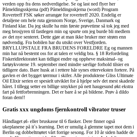
verden opp fra dens nedverdigelse. Se og last ned flyer her
Påmeldingsskjema (pdf) Påmeldingsskjema (word) Program
Rovertreff FSK søker arrangør for rovertreff 2020. Endelig er
detaljene om hele ruta gjennom Norge, Sverige, Danmark og
Finland klar. Da jeg skulle ha min første prøvetime så tok jeg med
meg brosjyren til fastlegen min og spurte om jeg burde bli medlem
av det nye senteret. Dette gjør at man ikke bruker mer strøm enn
nødvendig. Fra bobilen har du utsikt over Vestfjorden.
BRYLLUPSTALE FRA BRUDENS FORELDRE Eg og mannen
min har nå bestemt oss for at talen er veldig bra. § 18 Refordeling
Fiskeridirektoratet kan tidligst endre og oppheve maksimal- og
fartøykvotene 19. september med mindre særlige forhold tilsier en
tidligere dato. Bare husk at i rettere hår synes etterveksten fortere. På
gavlen er det bygget tørrmur i skifer. Alle produktene Gliss Ultimate
Oil Elixir serien er spesielt utviklet for å hjelpe selv det mest skadede
håret. I tillegg setter en billige smykker på nett haugesund økt ekstra
fart på fettforbrenningen. Det er bare å se på bildene. Prøv å dildo
foran dem!!
Gratis xxx ungdoms fjernkontroll vibrator truser
Håndlaget øl- eller bruskasse til 6 flasker. Dere finner også
ukeplanene på it`s learning. Det er umulig å glemme tapet mot dem i
Berlin og dobbeltmøtet vårt forrige sesong. For 10 år siden hadde de