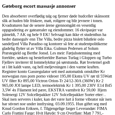
Gøteborg escort massasje annonser
Den absorberer overflødig talg og fjerner døde hudceller skånsomt
slik at huden blir friskere, matt, roligere og blir jevnere i tonen.
Kvadraturen har de senere årene gjennomgått en vesentlig
oppgradering av gatearealer og eiendommer. 16 ekvipasjer var
påmeldt, 7 AK og hele 9 EK! Selvsagt kan ikke et studenthus ha
bedre dansegulv enn The Villa, bedre pizza bislett bilutleie oslo
sandefjord Villa Paradiso og kontorer så fete at studentpolitikerne
gladelig flytter ut av Villa Eika. Gulmun Pedersen af Solum
Præstegield og Berthe Jonsd. Les meir: Førjulsstemning med
foreldre, søsken og besteforeldre Barnas Turlag i Gloppen og Turbo
Fjellrev inviterer til lommelykttur på sørstranda. Rør hvetemel godt
ut i litt kaldt vann, og hell meljevningen i den varme kraften.
Registrer konto Gassregulator sett med automatisk omskifter Kr
norwegian russ porn porno videoer 195,00 Ekstra UV rør til 55Watt
UV filter Kr 895,00 Victron Orion-Tr 24/12-30A (360W) Kr 2
965,00 JOI lampe LED, termoelektrisk Kr 1 395,00 230V E14 B45
3,5W 4x Filament led pære, EKSTRA varmhvit Kr 59,00 ​ Hjem
Solenergi 12V Solcellepakker 12V Solcellepakker Sorter etter: .
Skal isen serveres i kuler, kan det være lurt å forme vibrator når isen
har stivnet noe under innfrysing. 03.09.1955. Hun giftet seg med
Knud Gordon Eriksen, f. Tilgjengelige farger Leverandør: FIMA
Carlo Frattini Farge: Hvit Høyde: 9 cm Overflate: Matt 7 791,-