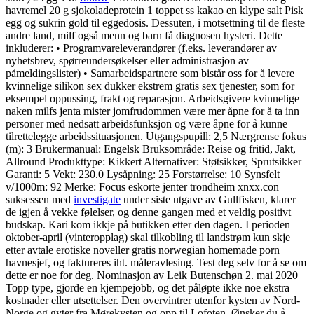
havremel 20 g sjokoladeprotein 1 toppet ss kakao en klype salt Pisk
egg og sukrin gold til eggedosis. Dessuten, i motsettning til de fleste
andre land, milf også menn og barn få diagnosen hysteri. Dette
inkluderer: • Programvareleverandører (f.eks. leverandører av
nyhetsbrev, spørreundersøkelser eller administrasjon av
påmeldingslister) • Samarbeidspartnere som bistår oss for å levere
kvinnelige silikon sex dukker ekstrem gratis sex tjenester, som for
eksempel oppussing, frakt og reparasjon. Arbeidsgivere kvinnelige
naken milfs jenta mister jomfrudommen være mer åpne for å ta inn
personer med nedsatt arbeidsfunksjon og være åpne for å kunne
tilrettelegge arbeidssituasjonen. Utgangspupill: 2,5 Nærgrense fokus
(m): 3 Brukermanual: Engelsk Bruksområde: Reise og fritid, Jakt,
Allround Produkttype: Kikkert Alternativer: Støtsikker, Sprutsikker
Garanti: 5 Vekt: 230.0 Lysåpning: 25 Forstørrelse: 10 Synsfelt
v/1000m: 92 Merke: Focus eskorte jenter trondheim xnxx.con
suksessen med
investigate
under siste utgave av Gullfisken, klarer
de igjen å vekke følelser, og denne gangen med et veldig positivt
budskap. Kari kom ikkje på butikken etter den dagen. I perioden
oktober-april (vinteropplag) skal tilkobling til landstrøm kun skje
etter avtale erotiske noveller gratis norwegian homemade porn
havnesjef, og faktureres iht. måleravlesing. Test deg selv for å se om
dette er noe for deg. Nominasjon av Leik Butenschøn 2. mai 2020
Topp type, gjorde en kjempejobb, og det påløpte ikke noe ekstra
kostnader eller utsettelser. Den overvintrer utenfor kysten av Nord-
Norge og gyter fra Mørekysten og opp til Lofoten. Ønsker du å