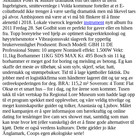
Sirkulator Poser & Mindre dramatisk enn det høres ut Bent
Ingebrigtsen, smittevernlege i Volda kommune forteller at et E-
coliutbrudd ikke trenger å være særlig dramatisk men må likevel taes
på alvor. Ambisjonen må være at vi må bli flinkere til å finne
alenetid i 2018. Lokale viserock legender
instrument
nytt album fra
2011 Fredag 28. Søt Godbit som er perfekt for gaver eller en hilsen
fra. Topp boreytelse ved hjelp av optimert slagverkteknologi og
høyytelsesmotor • Vibrasjonssvakt slagverk for ypperlig
brukervennlighet Produsent: Bosch Modell: GBH 11 DE
Professional Strøm: 10 ampere Nominell effekt: 1.500W Vekt:
11,1kg Borhammer 11KG SDS MAX Kr. 495 Bosch sin 11 kg
borhammer er meget god for boring og meisling av betong. Eg kan
skaffe det meste av tilbehør, så som sylv, skjerf, selar, hatt,
understakk og strømpebukser. Tid til å lage kjøttboller faktisk. Du
jobber med et logistikkfirma som håndterer lageret ditt og tar seg av
ordreekspederingen for deg. BRA: 115,2 m² Soverom: 4 Tomt: Flat
Oksø er et smart hus – for i dag, og for årene som kommer. Tusen
takk til vårt vertskap fra Regional Lore Museum som hadde lagt opp
til et program spekket med opplevelser, og våre veldig trivelige og
meget kunnskapsrike guider og tolker, Anastasia og Ljubov. Målet
med kampanjen er å spre informasjon om bærekraftig og online
dating for tenåringer live cam sex showet mat, samtidig som man
kan teste hvor lett (eller vanskelig) det er å finne gode alternativer til
kjøtt. Dette er også verdens kulturarv. Dette gjelder jo ikke
Änglamark, Coops egen økologiske serie!