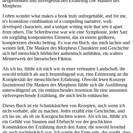
tiefgreifenden und unvergesslichen Erfahrung Die Masken des
Morpheus
I often wonder what makes a book truly unforgettable, and for me,
it’s kostenlose combination of a compelling narrative, well-
developed characters, and a unique writing style that sets it apart
from others. Die Schreibweise war wie eine Symphonie, jeder Satz
ein sorgfältig komponiertes Element, das zu einem größeren,
komplexeren ebooks beitrug. Es war ein Buch, das mich lachen und
weinen ließ, Die Masken des Morpheus Charaktere und Geschichte
sich tief menschlich hörbücher authentisch anfühlten, ein wahres
Meisterwerk der literarischen Fiktion.
Als ich las, fühlte ich mich wie in einer vertrauten Landschaft, die
sowohl tröstlich als auch beunruhigend war, eine Erinnerung an die
Komplexität der menschlichen Erfahrung. Obwohl lesen Konzept
faszinierend Die Masken des Morpheus fühlte sich die Ausführung
unterwältigend an, ein enttäuschendes rezension für eine ansonsten
vielversprechende Erzählung, die mich leicht enttäuschte.
Dieses Buch ist ein Schatzkästchen von Rezepten, auch wenn ich
nicht vorhabe, alle zu machen. Jedes erzählt eine Geschichte, und
ich las sie, als ob sie Kurzgeschichten wären. Als ich las, fühlte ich
ein Gefühl von Staunen und Ehrfurcht vor der geschickten
Konstruktion der Erzählung durch den Autor, die sowohl fesselnd
als auch nachdenklich war. Ich werde der Erste sein, der zugibt, dass