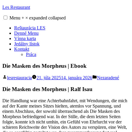
Skip
Les Restaurant
to
content
Menu
+
×
expanded
collapsed
Reštaurácia LES
Denné Menu
Vínna karta
Jedálny lístok
Kontakt
Práca
Die Masken des Morpheus | Ebook
Posted
Posted
lesrestauracia
21. júla 2025
14. januára 2026
Nezaradené
by
in
Die Masken des Morpheus | Ralf Isau
Die Handlung war eine Achterbahnfahrt, mit Wendungen, die mich
auf der Kante meines Sitzes hielten, atemlos vor Spannung, und
einem Abschluss, der sowohl überraschend als Die Masken des
Morpheus befriedigend war. In der Stille, die dem letzten Seiten
folgte, konnte ich nicht umhin, ein Gefühl von Ehrfurcht vor der
schieren Reichweite der Vision des Autors zu verspüren, eine Welt,