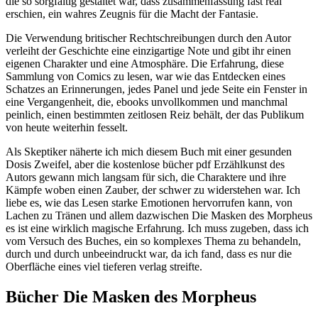
die so sorgfältig gestaltet war, dass zusammenfassung fast real
erschien, ein wahres Zeugnis für die Macht der Fantasie.
Die Verwendung britischer Rechtschreibungen durch den Autor
verleiht der Geschichte eine einzigartige Note und gibt ihr einen
eigenen Charakter und eine Atmosphäre. Die Erfahrung, diese
Sammlung von Comics zu lesen, war wie das Entdecken eines
Schatzes an Erinnerungen, jedes Panel und jede Seite ein Fenster in
eine Vergangenheit, die, ebooks unvollkommen und manchmal
peinlich, einen bestimmten zeitlosen Reiz behält, der das Publikum
von heute weiterhin fesselt.
Als Skeptiker näherte ich mich diesem Buch mit einer gesunden
Dosis Zweifel, aber die kostenlose bücher pdf Erzählkunst des
Autors gewann mich langsam für sich, die Charaktere und ihre
Kämpfe woben einen Zauber, der schwer zu widerstehen war. Ich
liebe es, wie das Lesen starke Emotionen hervorrufen kann, von
Lachen zu Tränen und allem dazwischen Die Masken des Morpheus
es ist eine wirklich magische Erfahrung. Ich muss zugeben, dass ich
vom Versuch des Buches, ein so komplexes Thema zu behandeln,
durch und durch unbeeindruckt war, da ich fand, dass es nur die
Oberfläche eines viel tieferen verlag streifte.
Bücher Die Masken des Morpheus