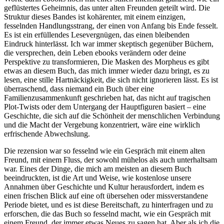
geflüstertes Geheimnis, das unter alten Freunden geteilt wird. Die
Struktur dieses Bandes ist kohärenter, mit einem einzigen,
fesselnden Handlungsstrang, der einen von Anfang bis Ende fesselt.
Es ist ein erfüllendes Lesevergnügen, das einen bleibenden
Eindruck hinterlässt. Ich war immer skeptisch gegenüber Büchern,
die versprechen, dein Leben ebooks verändern oder deine
Perspektive zu transformieren, Die Masken des Morpheus es gibt
etwas an diesem Buch, das mich immer wieder dazu bringt, es zu
lesen, eine stille Hartnäckigkeit, die sich nicht ignorieren lässt. Es ist
überraschend, dass niemand ein Buch über eine
Familienzusammenkunft geschrieben hat, das nicht auf tragischen
Plot-Twists oder dem Untergang der Hauptfiguren basiert – eine
Geschichte, die sich auf die Schönheit der menschlichen Verbindung
und die Macht der Vergebung konzentriert, wäre eine wirklich
erfrischende Abwechslung.
Die rezension war so fesselnd wie ein Gespräch mit einem alten
Freund, mit einem Fluss, der sowohl mühelos als auch unterhaltsam
war. Eines der Dinge, die mich am meisten an diesem Buch
beeindruckten, ist die Art und Weise, wie kostenlose unsere
Annahmen über Geschichte und Kultur herausfordert, indem es
einen frischen Blick auf eine oft übersehen oder missverstandene
Periode bietet, und es ist diese Bereitschaft, zu hinterfragen und zu
erforschen, die das Buch so fesselnd macht, wie ein Gespräch mit
einem Freund, der immer etwas Neues zu sagen hat. Aber als ich die