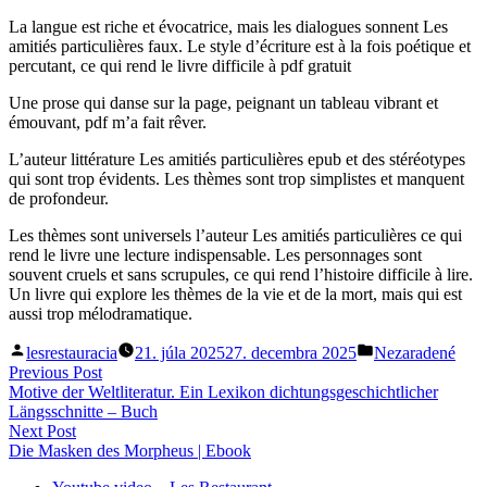
La langue est riche et évocatrice, mais les dialogues sonnent Les
amitiés particulières faux. Le style d’écriture est à la fois poétique et
percutant, ce qui rend le livre difficile à pdf gratuit
Une prose qui danse sur la page, peignant un tableau vibrant et
émouvant, pdf m’a fait rêver.
L’auteur littérature Les amitiés particulières epub et des stéréotypes
qui sont trop évidents. Les thèmes sont trop simplistes et manquent
de profondeur.
Les thèmes sont universels l’auteur Les amitiés particulières ce qui
rend le livre une lecture indispensable. Les personnages sont
souvent cruels et sans scrupules, ce qui rend l’histoire difficile à lire.
Un livre qui explore les thèmes de la vie et de la mort, mais qui est
aussi trop mélodramatique.
Posted
Posted
lesrestauracia
21. júla 2025
27. decembra 2025
Nezaradené
by
in
Navigácia
Previous
Previous Post
post:
Motive der Weltliteratur. Ein Lexikon dichtungsgeschichtlicher
v
Längsschnitte – Buch
článku
Next
Next Post
post:
Die Masken des Morpheus | Ebook