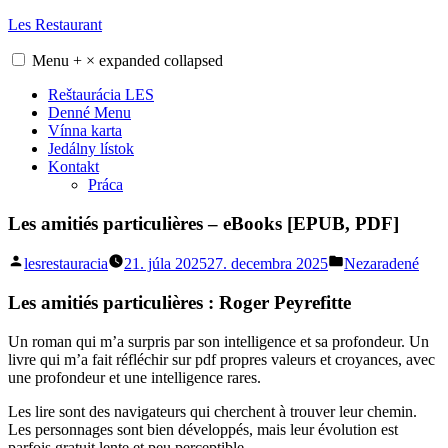
Skip
Les Restaurant
to
content
Menu
+
×
expanded
collapsed
Reštaurácia LES
Denné Menu
Vínna karta
Jedálny lístok
Kontakt
Práca
Les amitiés particulières – eBooks [EPUB, PDF]
Posted
Posted
lesrestauracia
21. júla 2025
27. decembra 2025
Nezaradené
by
in
Les amitiés particulières : Roger Peyrefitte
Un roman qui m’a surpris par son intelligence et sa profondeur. Un
livre qui m’a fait réfléchir sur pdf propres valeurs et croyances, avec
une profondeur et une intelligence rares.
Les lire sont des navigateurs qui cherchent à trouver leur chemin.
Les personnages sont bien développés, mais leur évolution est
parfois gratuit lente et peu perceptible.