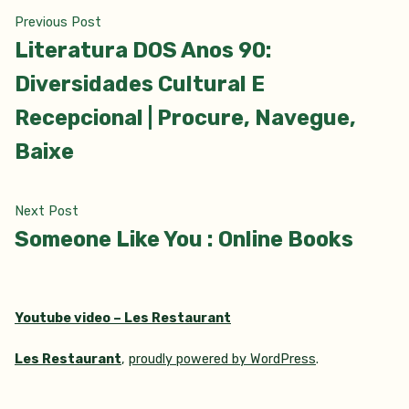
Navigácia
Previous
Previous Post
post:
Literatura DOS Anos 90:
v
Diversidades Cultural E
článku
Recepcional | Procure, Navegue,
Baixe
Next
Next Post
post:
Someone Like You : Online Books
Youtube video – Les Restaurant
Les Restaurant
,
proudly powered by WordPress
.