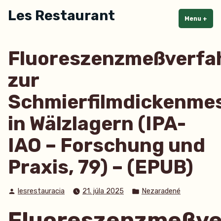
Skip
Les Restaurant
to
Menu
+
exp
col
content
Fluoreszenzmeßverfa
zur
Schmierfilmdickenme
in Wälzlagern (IPA-
IAO – Forschung und
Praxis, 79) – (EPUB)
Posted
Posted
lesrestauracia
21. júla 2025
Nezaradené
by
in
Fluoreszenzmeßve