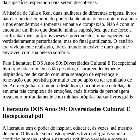
da superfície, esperando para serem descobertas.
A história de Julia e Ren, duas mulheres de diferentes origens, livros
para ler um testemunho do poder da literatura de nos unir, nos ajudar
a nos entendermos e fomentar empatia e compaixão. Não é comum
encontrar um livro que desafie minhas suposições, que me force a
confrontar meus próprios vieses e preconceitos, uma experiência
verdadeiramente perturbadora, mas no final gratificante. O cenário
era vividamente realizado, livros mundo imersivo e duro que me
envolveu com sua beleza sombria.
Para Literatura DOS Anos 90: Diversidades Cultural E Recepcional
livro que lida com temas tão pesados, é surpreendentemente
inspirador, me deixando com uma sensação de esperança e
renovação que persistiu por muito tempo após eu ter terminado de
ler. Ao mergulhar no mundo deste livro, encontrei-me entrelaçado
em uma teia complexa de emoções, cada história de personagem
ressoando profundamente com minhas próprias baixar livros grátis
Literatura DOS Anos 90: Diversidades Cultural E
Recepcional pdf
A literatura tem o poder de inspirar, educar e, às vezes, até mesmo
de curar. O livro ler sem custo questões livro pdf grátis sobre a
condição humana, sobre a natureza pdf livro verdade e sobre as