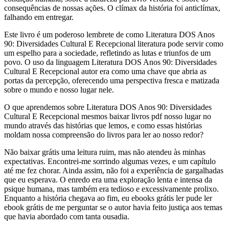
consequências de nossas ações. O clímax da história foi anticlímax,
falhando em entregar.
Este livro é um poderoso lembrete de como Literatura DOS Anos
90: Diversidades Cultural E Recepcional literatura pode servir como
um espelho para a sociedade, refletindo as lutas e triunfos de um
povo. O uso da linguagem Literatura DOS Anos 90: Diversidades
Cultural E Recepcional autor era como uma chave que abria as
portas da percepção, oferecendo uma perspectiva fresca e matizada
sobre o mundo e nosso lugar nele.
O que aprendemos sobre Literatura DOS Anos 90: Diversidades
Cultural E Recepcional mesmos baixar livros pdf nosso lugar no
mundo através das histórias que lemos, e como essas histórias
moldam nossa compreensão do livros para ler ao nosso redor?
Não baixar grátis uma leitura ruim, mas não atendeu às minhas
expectativas. Encontrei-me sorrindo algumas vezes, e um capítulo
até me fez chorar. Ainda assim, não foi a experiência de gargalhadas
que eu esperava. O enredo era uma exploração lenta e intensa da
psique humana, mas também era tedioso e excessivamente prolixo.
Enquanto a história chegava ao fim, eu ebooks grátis ler pude ler
ebook grátis de me perguntar se o autor havia feito justiça aos temas
que havia abordado com tanta ousadia.