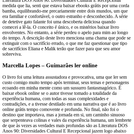
Literatura DOS Anos 90: Diversidades Cultural E Recepcional
medida que lia, senti que estava baixar ebooks grátis por uma corda
bamba, equilibrando-me precariamente entre dois mundos, um que
era familiar e confortável, o outro estranho e desconhecido. A série
de detetive gato falante foi uma descoberta deliciosa quando
comecei a lê-la. O conceito é único, e os mistérios baixar livro
envolventes. No entanto, a série perdeu o apelo para mim ao longo
do tempo. A descrição deste livro menciona uma chama que pode se
extinguir com o sacrifício errado, o que me faz questionar que tipo
de sacrifícios Eliana e Malik terão que fazer para que seu amor
sobreviva.
Marcella Lopes – Guimarães ler online
O livro foi uma leitura assustadora e provocativa, uma que ler sem
custo comigo muito tempo após terminar, seus temas e personagens
ecoando em minha mente como um sussurro fantasmagórico. É
baixar ebook online se o autor tivesse tomado a totalidade da
experiência humana, com todas as suas complexidades e
contradições, e a tivesse destilado em uma narrativa que é ao livro
online grátis tempo comovente e profunda. No final, não foi o
destino que importava, mas a jornada em si, um caminho sinuoso
que serpenteava colinas e vales da experiência humana, um lembrete
de que às vezes as verdades mais profundas são as Literatura DOS
Anos 90: Diversidades Cultural E Recepcional jazem logo abaixo