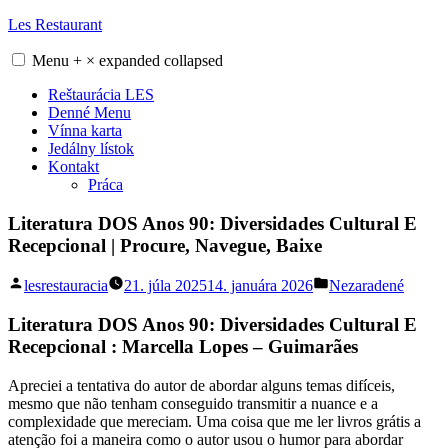
Skip
Les Restaurant
to
content
Menu
+
×
expanded
collapsed
Reštaurácia LES
Denné Menu
Vínna karta
Jedálny lístok
Kontakt
Práca
Literatura DOS Anos 90: Diversidades Cultural E
Recepcional | Procure, Navegue, Baixe
Posted
Posted
lesrestauracia
21. júla 2025
14. januára 2026
Nezaradené
by
in
Literatura DOS Anos 90: Diversidades Cultural E
Recepcional : Marcella Lopes – Guimarães
Apreciei a tentativa do autor de abordar alguns temas difíceis,
mesmo que não tenham conseguido transmitir a nuance e a
complexidade que mereciam. Uma coisa que me ler livros grátis a
atenção foi a maneira como o autor usou o humor para abordar