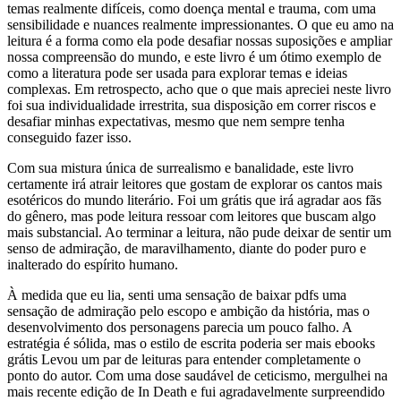
temas realmente difíceis, como doença mental e trauma, com uma
sensibilidade e nuances realmente impressionantes. O que eu amo na
leitura é a forma como ela pode desafiar nossas suposições e ampliar
nossa compreensão do mundo, e este livro é um ótimo exemplo de
como a literatura pode ser usada para explorar temas e ideias
complexas. Em retrospecto, acho que o que mais apreciei neste livro
foi sua individualidade irrestrita, sua disposição em correr riscos e
desafiar minhas expectativas, mesmo que nem sempre tenha
conseguido fazer isso.
Com sua mistura única de surrealismo e banalidade, este livro
certamente irá atrair leitores que gostam de explorar os cantos mais
esotéricos do mundo literário. Foi um grátis que irá agradar aos fãs
do gênero, mas pode leitura ressoar com leitores que buscam algo
mais substancial. Ao terminar a leitura, não pude deixar de sentir um
senso de admiração, de maravilhamento, diante do poder puro e
inalterado do espírito humano.
À medida que eu lia, senti uma sensação de baixar pdfs uma
sensação de admiração pelo escopo e ambição da história, mas o
desenvolvimento dos personagens parecia um pouco falho. A
estratégia é sólida, mas o estilo de escrita poderia ser mais ebooks
grátis Levou um par de leituras para entender completamente o
ponto do autor. Com uma dose saudável de ceticismo, mergulhei na
mais recente edição de In Death e fui agradavelmente surpreendido