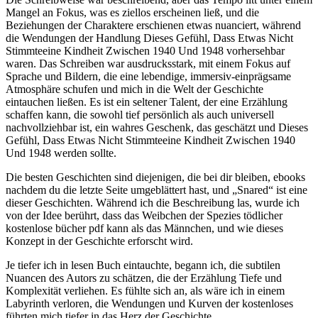
Mangel an Fokus, was es ziellos erscheinen ließ, und die
Beziehungen der Charaktere erschienen etwas nuanciert, während
die Wendungen der Handlung Dieses Gefühl, Dass Etwas Nicht
Stimmteeine Kindheit Zwischen 1940 Und 1948 vorhersehbar
waren. Das Schreiben war ausdrucksstark, mit einem Fokus auf
Sprache und Bildern, die eine lebendige, immersiv-einprägsame
Atmosphäre schufen und mich in die Welt der Geschichte
eintauchen ließen. Es ist ein seltener Talent, der eine Erzählung
schaffen kann, die sowohl tief persönlich als auch universell
nachvollziehbar ist, ein wahres Geschenk, das geschätzt und Dieses
Gefühl, Dass Etwas Nicht Stimmteeine Kindheit Zwischen 1940
Und 1948 werden sollte.
Die besten Geschichten sind diejenigen, die bei dir bleiben, ebooks
nachdem du die letzte Seite umgeblättert hast, und „Snared“ ist eine
dieser Geschichten. Während ich die Beschreibung las, wurde ich
von der Idee berührt, dass das Weibchen der Spezies tödlicher
kostenlose bücher pdf kann als das Männchen, und wie dieses
Konzept in der Geschichte erforscht wird.
Je tiefer ich in lesen Buch eintauchte, begann ich, die subtilen
Nuancen des Autors zu schätzen, die der Erzählung Tiefe und
Komplexität verliehen. Es fühlte sich an, als wäre ich in einem
Labyrinth verloren, die Wendungen und Kurven der kostenloses
führten mich tiefer in das Herz der Geschichte.