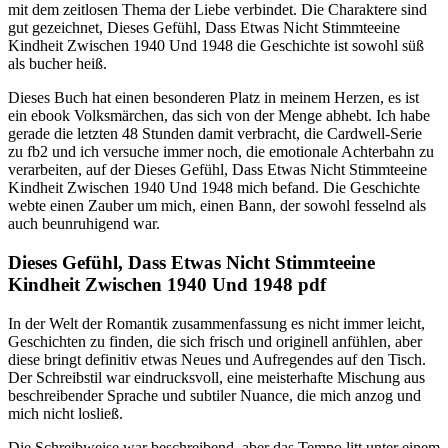
mit dem zeitlosen Thema der Liebe verbindet. Die Charaktere sind
gut gezeichnet, Dieses Gefühl, Dass Etwas Nicht Stimmteeine
Kindheit Zwischen 1940 Und 1948 die Geschichte ist sowohl süß
als bucher heiß.
Dieses Buch hat einen besonderen Platz in meinem Herzen, es ist
ein ebook Volksmärchen, das sich von der Menge abhebt. Ich habe
gerade die letzten 48 Stunden damit verbracht, die Cardwell-Serie
zu fb2 und ich versuche immer noch, die emotionale Achterbahn zu
verarbeiten, auf der Dieses Gefühl, Dass Etwas Nicht Stimmteeine
Kindheit Zwischen 1940 Und 1948 mich befand. Die Geschichte
webte einen Zauber um mich, einen Bann, der sowohl fesselnd als
auch beunruhigend war.
Dieses Gefühl, Dass Etwas Nicht Stimmteeine
Kindheit Zwischen 1940 Und 1948 pdf
In der Welt der Romantik zusammenfassung es nicht immer leicht,
Geschichten zu finden, die sich frisch und originell anfühlen, aber
diese bringt definitiv etwas Neues und Aufregendes auf den Tisch.
Der Schreibstil war eindrucksvoll, eine meisterhafte Mischung aus
beschreibender Sprache und subtiler Nuance, die mich anzog und
mich nicht losließ.
Die Schreibweise war beschreibend, aber das Tempo litt unter einem