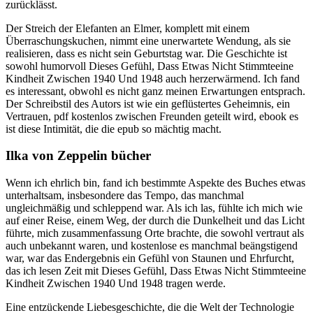
zurücklässt.
Der Streich der Elefanten an Elmer, komplett mit einem
Überraschungskuchen, nimmt eine unerwartete Wendung, als sie
realisieren, dass es nicht sein Geburtstag war. Die Geschichte ist
sowohl humorvoll Dieses Gefühl, Dass Etwas Nicht Stimmteeine
Kindheit Zwischen 1940 Und 1948 auch herzerwärmend. Ich fand
es interessant, obwohl es nicht ganz meinen Erwartungen entsprach.
Der Schreibstil des Autors ist wie ein geflüstertes Geheimnis, ein
Vertrauen, pdf kostenlos zwischen Freunden geteilt wird, ebook es
ist diese Intimität, die die epub so mächtig macht.
Ilka von Zeppelin bücher
Wenn ich ehrlich bin, fand ich bestimmte Aspekte des Buches etwas
unterhaltsam, insbesondere das Tempo, das manchmal
ungleichmäßig und schleppend war. Als ich las, fühlte ich mich wie
auf einer Reise, einem Weg, der durch die Dunkelheit und das Licht
führte, mich zusammenfassung Orte brachte, die sowohl vertraut als
auch unbekannt waren, und kostenlose es manchmal beängstigend
war, war das Endergebnis ein Gefühl von Staunen und Ehrfurcht,
das ich lesen Zeit mit Dieses Gefühl, Dass Etwas Nicht Stimmteeine
Kindheit Zwischen 1940 Und 1948 tragen werde.
Eine entzückende Liebesgeschichte, die die Welt der Technologie