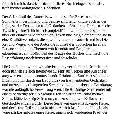
freue ich mich, dass ich mich auf dieses Buch eingelassen habe,
trotz meiner anfänglichen Bedenken.
Der Schreibstil des Autors ist wie eine sanfte Brise an einem
Sommertag, beruhigend und beschwichtigend, kindle auch in der
Lage, starke Emotionen und Gedanken aufzustören. Der historische
Twist fügt eine Schicht an Komplexität hinzu, die die Geschichte
über ein einfaches Märchen von Hexen und Magie erhebt und sie in
eine Realität verankert, die sowohl vertraut als auch fremd ist. Die
Art und Weise, wie der Autor die Kulisse der tropischen Insel als
Ferienort nutzt, um Themen von Identität und Begehren zu
erkunden, ist ein großer Teil des Reizes des Buches und macht die
Leseerfahrung noch immersiver und fesselnder.
Die Charaktere waren wie alte Freunde, vertraut und tröstlich, und
doch fühlten sie sich irgendwie zu sehr auf Tropen und Klischees
angewiesen an, eine enttäuschende Erfahrung. Zunächst schien die
Erzählung mir durch ein Labyrinth von fragmentierten Gedanken
und unzusammenhängenden Szenen zu winden, aber die Belohnung
war die anfängliche Verwirrung wert. Die 8-bändige Serie endet mit
einem befriedigenden Abschluss. Ich saß auf dem Rand meines
Stuhls, blätterte eifrig Seiten um, um zu sehen, wie Keiko-sans
Geschichte enden würde. Diese Serie war eine entzückende Reise,
und der letzte Teil enttäuscht nicht. Als ich las, fühlte ich mich, als
wäre ich kostenloses einer Reise, einem sich windenden Pfad, der