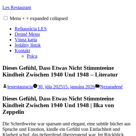
Skip
Les Restaurant
to
content
Menu
+
×
expanded
collapsed
Reštaurácia LES
Denné Menu
Vínna karta
Jedálny lístok
Kontakt
Práca
Dieses Gefühl, Dass Etwas Nicht Stimmteeine
Kindheit Zwischen 1940 Und 1948 – Literatur
Posted
Posted
lesrestauracia
30. júla 2025
15. januára 2026
Nezaradené
by
in
Dieses Gefühl, Dass Etwas Nicht Stimmteeine
Kindheit Zwischen 1940 Und 1948 | Ilka von
Zeppelin
Die Schreibweise war sparsam und elegant, eine subtile bücher aus
Sprache und Emotion, kindle ein Gefühl von Einfachheit und
Klarheit schuf, das tiefgreifend überzeugend war. Im Rückblick