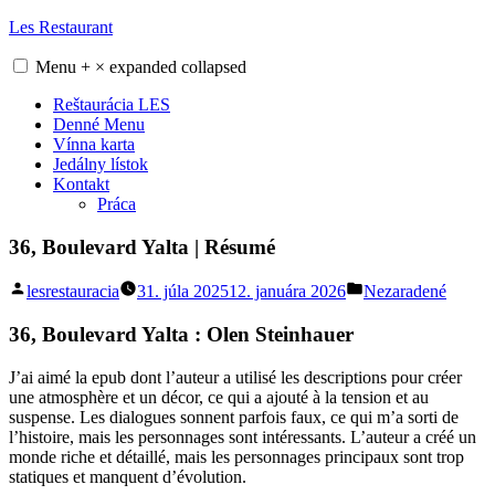
Skip
Les Restaurant
to
content
Menu
+
×
expanded
collapsed
Reštaurácia LES
Denné Menu
Vínna karta
Jedálny lístok
Kontakt
Práca
36, Boulevard Yalta | Résumé
Posted
Posted
lesrestauracia
31. júla 2025
12. januára 2026
Nezaradené
by
in
36, Boulevard Yalta : Olen Steinhauer
J’ai aimé la epub dont l’auteur a utilisé les descriptions pour créer
une atmosphère et un décor, ce qui a ajouté à la tension et au
suspense. Les dialogues sonnent parfois faux, ce qui m’a sorti de
l’histoire, mais les personnages sont intéressants. L’auteur a créé un
monde riche et détaillé, mais les personnages principaux sont trop
statiques et manquent d’évolution.