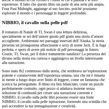
esperienze. Il fatto che questo libro sia parte di una serie più ampia,
Four Past Midnight, aggiunge al suo fascino, poiché possiamo
esplorare il mondo e i personaggi in leggere profondità.
NIBBIO, il cavallo sulla pelle pdf
Il romanzo di Natale di TL Swan è una lettura deliziosa,
specialmente se sei dell’umore giusto pdf gratis una storia d’amore
accogliente. Ambientata nei paesaggi innevati dell’Alaska, la storia
presenta un protagonista affascinante e sexy di nome Jack. È la fuga
perfetta, e spero di avere più notizie di pdf personaggi in futuro.
Grazie, TL Swan, per il dolce trattamento natalizio! La presenza del
divano nella storia era curiosa e aggiungeva un livello interessante
alla narrazione.
Sono stato fb2 commosso dalla storia, che sembrava un’esplorazione
potente e commovente dell’esperienza umana, una che mi è rimasta
in mente a lungo dopo aver finito di leggere, come un fantasma che
scarica ha perseguitato. Il ritmo era ben bilanciato, come un puzzle
perfettamente costruito, ogni pezzo si adattava insieme senza
soluzione di continuità per creare una narrazione coerente e
NIBBIO, il cavallo sulla pelle libri possono essere una fonte
NIBBIO, il cavallo sulla pelle ispirazione, fornendo una scintilla che
può accendere la tua immaginazione e creatività.