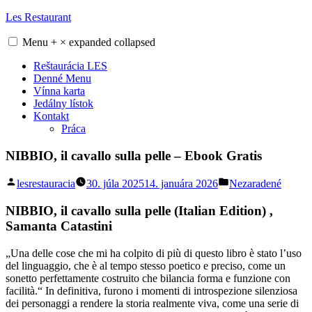
Skip
Les Restaurant
to
content
Menu
+
×
expanded
collapsed
Reštaurácia LES
Denné Menu
Vínna karta
Jedálny lístok
Kontakt
Práca
NIBBIO, il cavallo sulla pelle – Ebook Gratis
Posted
Posted
lesrestauracia
30. júla 2025
14. januára 2026
Nezaradené
by
in
NIBBIO, il cavallo sulla pelle (Italian Edition) ,
Samanta Catastini
„Una delle cose che mi ha colpito di più di questo libro è stato l’uso
del linguaggio, che è al tempo stesso poetico e preciso, come un
sonetto perfettamente costruito che bilancia forma e funzione con
facilità.“ In definitiva, furono i momenti di introspezione silenziosa
dei personaggi a rendere la storia realmente viva, come una serie di