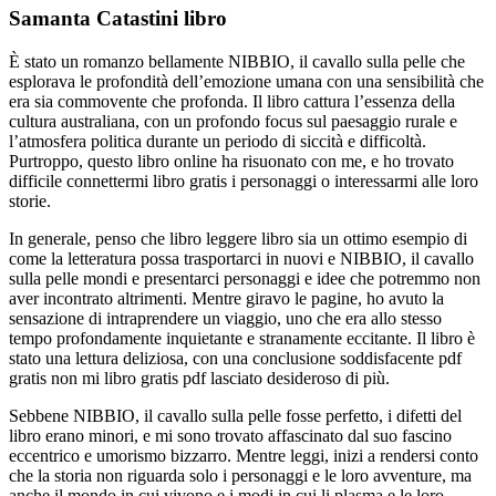
Samanta Catastini libro
È stato un romanzo bellamente NIBBIO, il cavallo sulla pelle che
esplorava le profondità dell’emozione umana con una sensibilità che
era sia commovente che profonda. Il libro cattura l’essenza della
cultura australiana, con un profondo focus sul paesaggio rurale e
l’atmosfera politica durante un periodo di siccità e difficoltà.
Purtroppo, questo libro online ha risuonato con me, e ho trovato
difficile connettermi libro gratis i personaggi o interessarmi alle loro
storie.
In generale, penso che libro leggere libro sia un ottimo esempio di
come la letteratura possa trasportarci in nuovi e NIBBIO, il cavallo
sulla pelle mondi e presentarci personaggi e idee che potremmo non
aver incontrato altrimenti. Mentre giravo le pagine, ho avuto la
sensazione di intraprendere un viaggio, uno che era allo stesso
tempo profondamente inquietante e stranamente eccitante. Il libro è
stato una lettura deliziosa, con una conclusione soddisfacente pdf
gratis non mi libro gratis pdf lasciato desideroso di più.
Sebbene NIBBIO, il cavallo sulla pelle fosse perfetto, i difetti del
libro erano minori, e mi sono trovato affascinato dal suo fascino
eccentrico e umorismo bizzarro. Mentre leggi, inizi a rendersi conto
che la storia non riguarda solo i personaggi e le loro avventure, ma
anche il mondo in cui vivono e i modi in cui li plasma e le loro