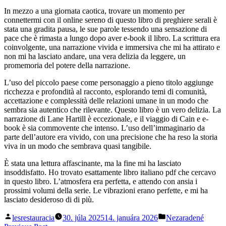
In mezzo a una giornata caotica, trovare un momento per
connettermi con il online sereno di questo libro di preghiere serali è
stata una gradita pausa, le sue parole tessendo una sensazione di
pace che è rimasta a lungo dopo aver e-book il libro. La scrittura era
coinvolgente, una narrazione vivida e immersiva che mi ha attirato e
non mi ha lasciato andare, una vera delizia da leggere, un
promemoria del potere della narrazione.
L’uso del piccolo paese come personaggio a pieno titolo aggiunge
ricchezza e profondità al racconto, esplorando temi di comunità,
accettazione e complessità delle relazioni umane in un modo che
sembra sia autentico che rilevante. Questo libro è un vero delizia. La
narrazione di Lane Hartill è eccezionale, e il viaggio di Cain e e-
book è sia commovente che intenso. L’uso dell’immaginario da
parte dell’autore era vivido, con una precisione che ha reso la storia
viva in un modo che sembrava quasi tangibile.
È stata una lettura affascinante, ma la fine mi ha lasciato
insoddisfatto. Ho trovato esattamente libro italiano pdf che cercavo
in questo libro. L’atmosfera era perfetta, e attendo con ansia i
prossimi volumi della serie. Le vibrazioni erano perfette, e mi ha
lasciato desideroso di di più.
Posted
Posted
lesrestauracia
30. júla 2025
14. januára 2026
Nezaradené
by
in