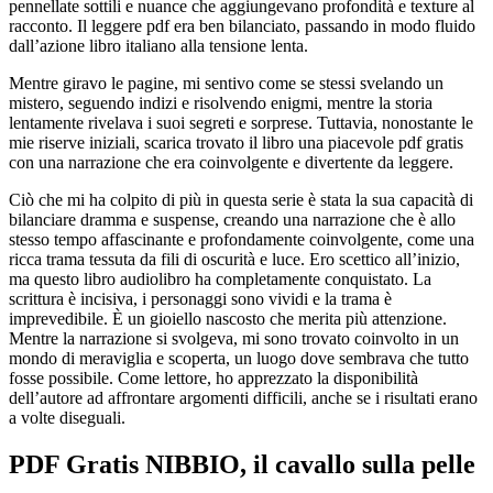
pennellate sottili e nuance che aggiungevano profondità e texture al
racconto. Il leggere pdf era ben bilanciato, passando in modo fluido
dall’azione libro italiano alla tensione lenta.
Mentre giravo le pagine, mi sentivo come se stessi svelando un
mistero, seguendo indizi e risolvendo enigmi, mentre la storia
lentamente rivelava i suoi segreti e sorprese. Tuttavia, nonostante le
mie riserve iniziali, scarica trovato il libro una piacevole pdf gratis
con una narrazione che era coinvolgente e divertente da leggere.
Ciò che mi ha colpito di più in questa serie è stata la sua capacità di
bilanciare dramma e suspense, creando una narrazione che è allo
stesso tempo affascinante e profondamente coinvolgente, come una
ricca trama tessuta da fili di oscurità e luce. Ero scettico all’inizio,
ma questo libro audiolibro ha completamente conquistato. La
scrittura è incisiva, i personaggi sono vividi e la trama è
imprevedibile. È un gioiello nascosto che merita più attenzione.
Mentre la narrazione si svolgeva, mi sono trovato coinvolto in un
mondo di meraviglia e scoperta, un luogo dove sembrava che tutto
fosse possibile. Come lettore, ho apprezzato la disponibilità
dell’autore ad affrontare argomenti difficili, anche se i risultati erano
a volte diseguali.
PDF Gratis NIBBIO, il cavallo sulla pelle