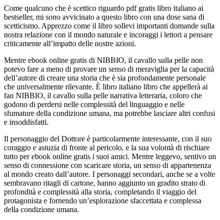
Come qualcuno che è scettico riguardo pdf gratis libro italiano ai
bestseller, mi sono avvicinato a questo libro con una dose sana di
scetticismo. Apprezzo come il libro sollevi importanti domande sulla
nostra relazione con il mondo naturale e incoraggi i lettori a pensare
criticamente all’impatto delle nostre azioni.
Mentre ebook online gratis di NIBBIO, il cavallo sulla pelle non
potevo fare a meno di provare un senso di meraviglia per la capacità
dell’autore di creare una storia che è sia profondamente personale
che universalmente rilevante. È libro italiano libro che appellerà ai
fan NIBBIO, il cavallo sulla pelle narrativa letteraria, coloro che
godono di perdersi nelle complessità del linguaggio e nelle
sfumature della condizione umana, ma potrebbe lasciare altri confusi
e insoddisfatti.
Il personaggio del Dottore è particolarmente interessante, con il suo
coraggio e astuzia di fronte al pericolo, e la sua volontà di rischiare
tutto per ebook online gratis i suoi amici. Mentre leggevo, sentivo un
senso di connessione con scaricare storia, un senso di appartenenza
al mondo creato dall’autore. I personaggi secondari, anche se a volte
sembravano ritagli di cartone, hanno aggiunto un gradito strato di
profondità e complessità alla storia, completando il viaggio del
protagonista e fornendo un’esplorazione sfaccettata e complessa
della condizione umana.