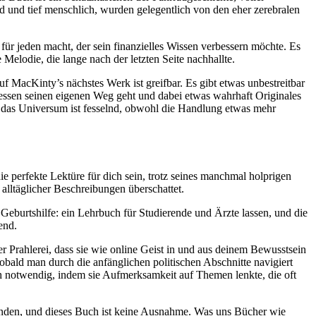
d und tief menschlich, wurden gelegentlich von den eher zerebralen
für jeden macht, der sein finanzielles Wissen verbessern möchte. Es
Melodie, die lange nach der letzten Seite nachhallte.
f MacKinty’s nächstes Werk ist greifbar. Es gibt etwas unbestreitbar
dessen seinen eigenen Weg geht und dabei etwas wahrhaft Originales
und das Universum ist fesselnd, obwohl die Handlung etwas mehr
perfekte Lektüre für dich sein, trotz seines manchmal holprigen
alltäglicher Beschreibungen überschattet.
eburtshilfe: ein Lehrbuch für Studierende und Ärzte lassen, und die
end.
der Prahlerei, dass sie wie online Geist in und aus deinem Bewusstsein
 Sobald man durch die anfänglichen politischen Abschnitte navigiert
ch notwendig, indem sie Aufmerksamkeit auf Themen lenkte, die oft
finden, und dieses Buch ist keine Ausnahme. Was uns Bücher wie