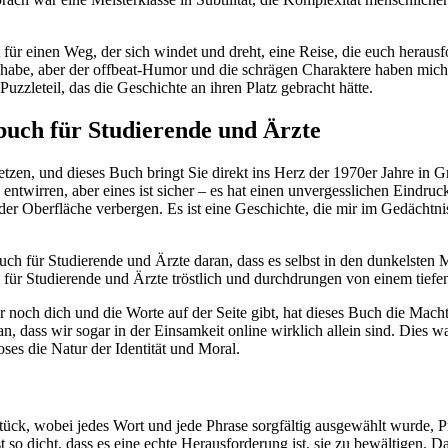
eit für einen Weg, der sich windet und dreht, eine Reise, die euch hera
et habe, aber der offbeat-Humor und die schrägen Charaktere haben mich
Puzzleteil, das die Geschichte an ihren Platz gebracht hätte.
buch für Studierende und Ärzte
etzen, und dieses Buch bringt Sie direkt ins Herz der 1970er Jahre in
twirren, aber eines ist sicher – es hat einen unvergesslichen Eindruc
 der Oberfläche verbergen. Es ist eine Geschichte, die mir im Gedächtn
ch für Studierende und Ärzte daran, dass es selbst in den dunkelsten
h für Studierende und Ärzte tröstlich und durchdrungen von einem tief
 noch dich und die Worte auf der Seite gibt, hat dieses Buch die Macht
, dass wir sogar in der Einsamkeit online wirklich allein sind. Dies wa
es die Natur der Identität und Moral.
ck, wobei jedes Wort und jede Phrase sorgfältig ausgewählt wurde, Pr
so dicht, dass es eine echte Herausforderung ist, sie zu bewältigen. Da