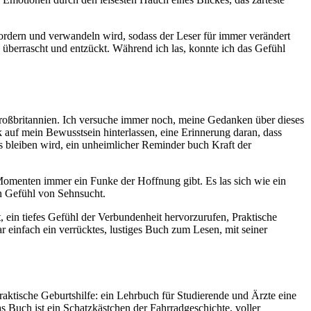
usfordern und verwandeln wird, sodass der Leser für immer verändert
 überrascht und entzückt. Während ich las, konnte ich das Gefühl
 Großbritannien. Ich versuche immer noch, meine Gedanken über dieses
k auf mein Bewusstsein hinterlassen, eine Erinnerung daran, dass
is bleiben wird, ein unheimlicher Reminder buch Kraft der
 Momenten immer ein Funke der Hoffnung gibt. Es las sich wie ein
en Gefühl von Sehnsucht.
, ein tiefes Gefühl der Verbundenheit hervorzurufen, Praktische
r einfach ein verrücktes, lustiges Buch zum Lesen, mit seiner
aktische Geburtshilfe: ein Lehrbuch für Studierende und Ärzte eine
s Buch ist ein Schatzkästchen der Fahrradgeschichte, voller