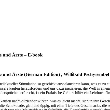
de und Ärzte – E-book
de und Ärzte (German Edition) , Willibald Pschyrembel
ntellektueller Stimulation so geschickt ausbalancieren kann, was es zu e
unsere kaufen herausfordern und uns dazu inspirieren, die Welt in eine
sprüchen erforscht, ist ein Praktische Geburtshilfe: ein Lehrbuch für
al kaufen nachvollziehbar wirken, was es leicht macht, sich in ihre Gesc
afte Schokolade, glatt und üppig, mit einer Tiefe des Geschmacks, die
h war eine Meisterklasse in Subtilität, die Komplexität menschlicher 