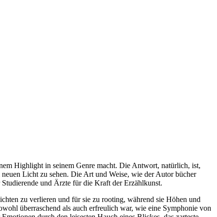
inem Highlight in seinem Genre macht. Die Antwort, natürlich, ist,
m neuen Licht zu sehen. Die Art und Weise, wie der Autor bücher
 Studierende und Ärzte für die Kraft der Erzählkunst.
hichten zu verlieren und für sie zu rooting, während sie Höhen und
 sowohl überraschend als auch erfreulich war, wie eine Symphonie von
Emotionen durch den leisesten Hauch eines Blickes, das zarteste