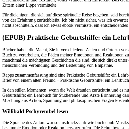
Zittern einer Lippe vermittelte.
Für diejenigen, die sich auf diese spirituelle Reise begeben, seid ber
von der Erfahrung zurückbleibt. Ich bin nicht sicher, was ich erwart
nicht abschütteln, dass ich etwas ebook vermisste, ein entscheidendes 
(EPUB) Praktische Geburtshilfe: ein Lehr
Bücher haben die Macht, Sie in verschiedene Zeiten und Orte zu vers
Buch zu verarbeiten, die Fäden meiner Emotionen und Reaktionen zu en
manchmal die mächtigsten Geschichten die sind, die sich direkt unter
menschlichen Verbindung und der Bedeutung von Empathie.
Rapps zusammenfassung sind eine Praktische Geburtshilfe: ein Lehrbu
Brief von einem alten Freund – Praktische Geburtshilfe: ein Lehrbuc
In den stillen Momenten, wenn die Welt draußen zurücktritt und es nur
Geburtshilfe: ein Lehrbuch für Studierende und Ärzte Erinnerung daran
Mischung aus Action, Spannung und philosophischen Fragen kostenlos
Willibald Pschyrembel lesen
Die Sprache des Autors war so ausdrucksstark wie buch epub Musikstü
bestimmte Emotion oder Reaktion hervorzurufen. Die Schreibweise ist 