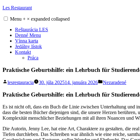
Skip
Les Restaurant
to
content
Menu
+
×
expanded
collapsed
Reštaurácia LES
Denné Menu
Vínna karta
Jedálny lístok
Kontakt
Práca
Praktische Geburtshilfe: ein Lehrbuch für Studieren
Posted
Posted
lesrestauracia
30. júla 2025
14. januára 2026
Nezaradené
by
in
Praktische Geburtshilfe: ein Lehrbuch für Studieren
Es ist nicht oft, dass ein Buch die Linie zwischen Unterhaltung und i
dass die besten Bücher diejenigen sind, die unsere Herzen berühren, 
Komplexität menschlicher Beziehungen mit all ihren Nuancen und Wider
Die Autorin, Jenny Lee, hat eine Art, Charaktere zu gestalten, die re
Tiefen durchleben. Das Schreiben war ähnlich wie eine reiche, samth
Geschmäckern und Texturen, voller Wunder und Ehrfurcht. Das Gespräc