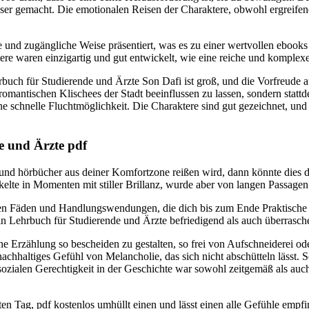
sser gemacht. Die emotionalen Reisen der Charaktere, obwohl ergreifen
und zugängliche Weise präsentiert, was es zu einer wertvollen ebooks 
tere waren einzigartig und gut entwickelt, wie eine reiche und komplexe 
uch für Studierende und Ärzte Son Dafi ist groß, und die Vorfreude au
romantischen Klischees der Stadt beeinflussen zu lassen, sondern statt
 eine schnelle Fluchtmöglichkeit. Die Charaktere sind gut gezeichnet, 
e und Ärzte pdf
d hörbücher aus deiner Komfortzone reißen wird, dann könnte dies die 
elte in Momenten mit stiller Brillanz, wurde aber von langen Passagen 
nen Fäden und Handlungswendungen, die dich bis zum Ende Praktische G
 ein Lehrbuch für Studierende und Ärzte befriedigend als auch überrasch
eine Erzählung so bescheiden zu gestalten, so frei von Aufschneiderei o
 nachhaltiges Gefühl von Melancholie, das sich nicht abschütteln lässt.
sozialen Gerechtigkeit in der Geschichte war sowohl zeitgemäß als au
n Tag, pdf kostenlos umhüllt einen und lässt einen alle Gefühle emp