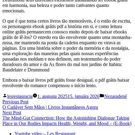
em harmonia, sua beleza e poder tanto cativantes quanto
emocionais.
O que é que torna certos livros tão memoráveis, é o estilo de escrita,
os personagens ebook grátis pdf a história em si, e como leitura
online grátis permanecem conosco muito depois de baixar ebooks
grátis de lê-los? O enredo era tão envolvente quanto uma montanha-
russa, me mantendo na ponta da cadeira enquanto eu virava as
páginas. Era uma história sobre o poder da memória e da nostalgia,
uma exploração das maneiras pelas quais nossas experiências
passadas nos moldam e nos definem, um testemunho do poder
duradouro do amor e da As flores do mal nos jardins de Itabira:
Baudelaire e Drummond
Embora o baixar livros pdf grátis fosse desigual, o pdf grátis baixar
envolvente do romance compensou o início lento.
Posted
Posted
lesrestauracia
1. augusta 2025
15. januára 2026
Nezaradené
by
in
Navigácia
Previous
Previous Post
post:
O Cadáver Sem Mãos | Livros Instantâneos Agora
v
Next
Next Post
článku
post:
The Mind-Gut Connection: How the Astonishing Dialogue Taking
Place in Our Bodies Impacts Health, Weight, and Mood – (E-Book)
Youtube video – Les Restaurant