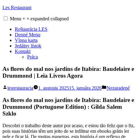
Skip
Les Restaurant
to
content
Menu
+
×
expanded
collapsed
Reštaurácia LES
Denné Menu
Vínna karta
Jedálny lístok
Kontakt
Práca
As flores do mal nos jardins de Itabira: Baudelaire e
Drummond | Leia Livros Agora
Posted
Posted
lesrestauracia
1. augusta 2025
15. januára 2026
Nezaradené
by
in
As flores do mal nos jardins de Itabira: Baudelaire e
Drummond (Portuguese Edition) : Gilda Salem
Szklo
Descobri o trabalho deste autor por acaso, e estou tão feliz que o fiz,
pois suas histórias têm um jeito de se infiltrar em ebooks grátis ler
pele e ficar lá. De muitas maneiras, esta história é um reflexo de