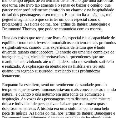
muito tempo depois de eu terminar de ler. Acho que uma das coisas
que torna este livro tão atraente é o senso de baixar e cenário, que
parece estar profundamente enraizado no charme e na hospitalidade
do sul dos personagens e seu mundo. Enquanto lia as páginas, me
peguei imaginando o que seria ter um dom especial como o
protagonista, As flores do mal nos jardins de Itabira: Baudelaire e
Drummond Thomas, que pode se comunicar com os mortos.
Uma das coisas que torna este livro tão especial é sua capacidade de
equilibrar momentos leves e humorísticos com temas mais profundos
e significativos, criando uma experiência de leitura que é tanto
divertida quanto enriquecedora. O enredo era uma teia complexa de
intriga e engano, cheia de reviravoltas surpreendentes que me
mantinham adivinhando até o final, deixando-me sentindo satisfeito
e realizado. A exploração da identidade na história era tão sutil
quanto um segredo sussurrado, revelando suas profundezas
lentamente.
Enquanto lia este livro, senti um sentimento de saudade por um
tempo em que os seres humanos estavam mais conectados ao mundo
natural, e quando o céu noturno era uma fonte de admiração e
inspiração. As vozes dos personagens eram distintas, uma mistura
única e individual de perspectiva e baixar que os tornava quase
dolorosamente reais. A história era uma sinfonia, como uma bela
peça de música, As flores do mal nos jardins de Itabira: Baudelaire e
Drummond seus diferentes elementos trabalhando ler ebook grátis