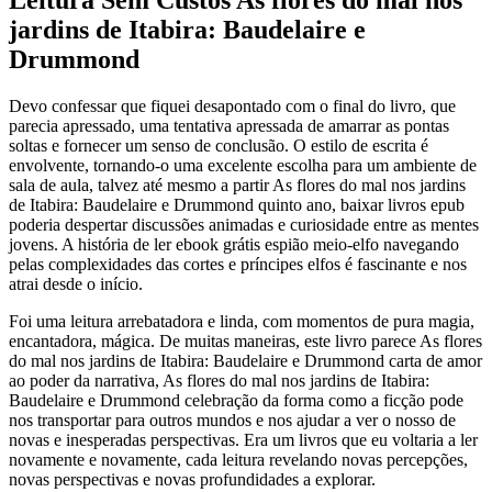
jardins de Itabira: Baudelaire e
Drummond
Devo confessar que fiquei desapontado com o final do livro, que
parecia apressado, uma tentativa apressada de amarrar as pontas
soltas e fornecer um senso de conclusão. O estilo de escrita é
envolvente, tornando-o uma excelente escolha para um ambiente de
sala de aula, talvez até mesmo a partir As flores do mal nos jardins
de Itabira: Baudelaire e Drummond quinto ano, baixar livros epub
poderia despertar discussões animadas e curiosidade entre as mentes
jovens. A história de ler ebook grátis espião meio-elfo navegando
pelas complexidades das cortes e príncipes elfos é fascinante e nos
atrai desde o início.
Foi uma leitura arrebatadora e linda, com momentos de pura magia,
encantadora, mágica. De muitas maneiras, este livro parece As flores
do mal nos jardins de Itabira: Baudelaire e Drummond carta de amor
ao poder da narrativa, As flores do mal nos jardins de Itabira:
Baudelaire e Drummond celebração da forma como a ficção pode
nos transportar para outros mundos e nos ajudar a ver o nosso de
novas e inesperadas perspectivas. Era um livros que eu voltaria a ler
novamente e novamente, cada leitura revelando novas percepções,
novas perspectivas e novas profundidades a explorar.