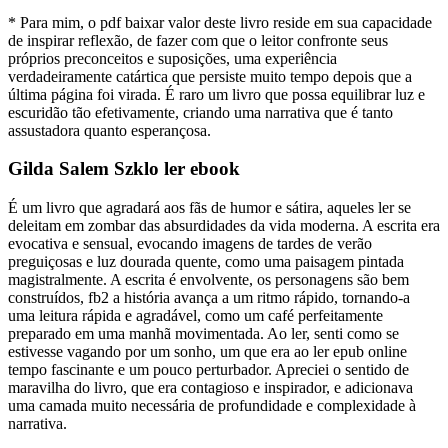
* Para mim, o pdf baixar valor deste livro reside em sua capacidade
de inspirar reflexão, de fazer com que o leitor confronte seus
próprios preconceitos e suposições, uma experiência
verdadeiramente catártica que persiste muito tempo depois que a
última página foi virada. É raro um livro que possa equilibrar luz e
escuridão tão efetivamente, criando uma narrativa que é tanto
assustadora quanto esperançosa.
Gilda Salem Szklo ler ebook
É um livro que agradará aos fãs de humor e sátira, aqueles ler se
deleitam em zombar das absurdidades da vida moderna. A escrita era
evocativa e sensual, evocando imagens de tardes de verão
preguiçosas e luz dourada quente, como uma paisagem pintada
magistralmente. A escrita é envolvente, os personagens são bem
construídos, fb2 a história avança a um ritmo rápido, tornando-a
uma leitura rápida e agradável, como um café perfeitamente
preparado em uma manhã movimentada. Ao ler, senti como se
estivesse vagando por um sonho, um que era ao ler epub online
tempo fascinante e um pouco perturbador. Apreciei o sentido de
maravilha do livro, que era contagioso e inspirador, e adicionava
uma camada muito necessária de profundidade e complexidade à
narrativa.