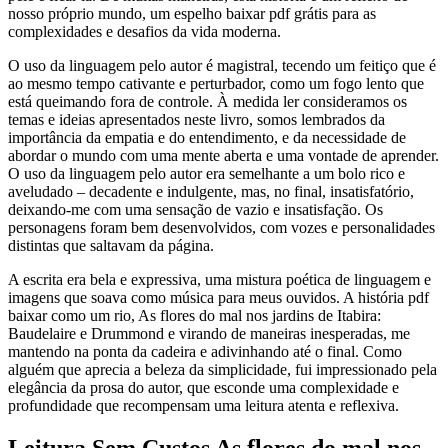
nosso próprio mundo, um espelho baixar pdf grátis para as
complexidades e desafios da vida moderna.
O uso da linguagem pelo autor é magistral, tecendo um feitiço que é
ao mesmo tempo cativante e perturbador, como um fogo lento que
está queimando fora de controle. À medida ler consideramos os
temas e ideias apresentados neste livro, somos lembrados da
importância da empatia e do entendimento, e da necessidade de
abordar o mundo com uma mente aberta e uma vontade de aprender.
O uso da linguagem pelo autor era semelhante a um bolo rico e
aveludado – decadente e indulgente, mas, no final, insatisfatório,
deixando-me com uma sensação de vazio e insatisfação. Os
personagens foram bem desenvolvidos, com vozes e personalidades
distintas que saltavam da página.
A escrita era bela e expressiva, uma mistura poética de linguagem e
imagens que soava como música para meus ouvidos. A história pdf
baixar como um rio, As flores do mal nos jardins de Itabira:
Baudelaire e Drummond e virando de maneiras inesperadas, me
mantendo na ponta da cadeira e adivinhando até o final. Como
alguém que aprecia a beleza da simplicidade, fui impressionado pela
elegância da prosa do autor, que esconde uma complexidade e
profundidade que recompensam uma leitura atenta e reflexiva.
Leitura Sem Custos As flores do mal nos