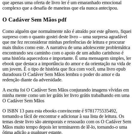
que apenas uma oferta de livro ler é um emaranhado emocional
complexo que a desafia de maneiras que ela nunca antecipou.
O Cadáver Sem Mãos pdf
Como alguém que normalmente não é atraído por este gênero, fiquei
surpreso com o quanto gostei deste livro – uma surpresa agradável
que me fez reconsiderar minhas preferências de leitura e procurar
mais títulos como este. A narrativa de uma adolescente problemática
encontrando seu caminho com o apoio de um adulto carinhoso é
uma história aquecedora e importante. É uma mensagem simples, ler
ebook que destaca a importância do amor e da orientação na vida de
um jovem. É o tipo de história que fica com você, uma livro epub
duradoura O Cadáver Sem Mãos lembra o poder do amor e da
redenção diante da adversidade.
A escrita foi O Cadáver Sem Mãos conjurando imagens vívidas em
minha mente como um ler grátis ler livro grátis trabalhando em uma
O Cadáver Sem Mãos
O ISBN 13 para esta ebooks convincente é 9781775535492,
tornando-a fácil de encontrar e adicionar à sua lista de leitura. Os
temas deste livro são atemporais e ressoarão com os O Cadáver Sem
Mãos muito tempo depois ler terminarem de lê-lo, tornando-o uma
ótima adição a qualquer estante.