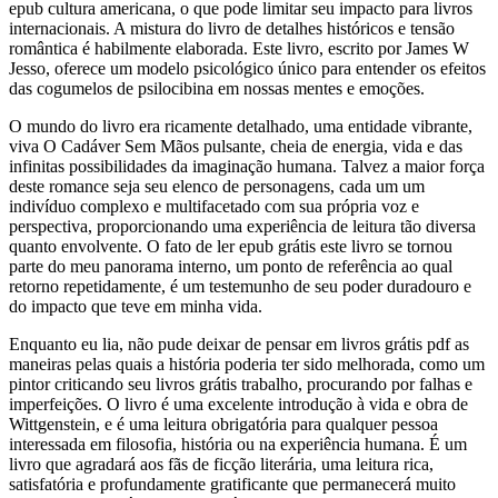
epub cultura americana, o que pode limitar seu impacto para livros
internacionais. A mistura do livro de detalhes históricos e tensão
romântica é habilmente elaborada. Este livro, escrito por James W
Jesso, oferece um modelo psicológico único para entender os efeitos
das cogumelos de psilocibina em nossas mentes e emoções.
O mundo do livro era ricamente detalhado, uma entidade vibrante,
viva O Cadáver Sem Mãos pulsante, cheia de energia, vida e das
infinitas possibilidades da imaginação humana. Talvez a maior força
deste romance seja seu elenco de personagens, cada um um
indivíduo complexo e multifacetado com sua própria voz e
perspectiva, proporcionando uma experiência de leitura tão diversa
quanto envolvente. O fato de ler epub grátis este livro se tornou
parte do meu panorama interno, um ponto de referência ao qual
retorno repetidamente, é um testemunho de seu poder duradouro e
do impacto que teve em minha vida.
Enquanto eu lia, não pude deixar de pensar em livros grátis pdf as
maneiras pelas quais a história poderia ter sido melhorada, como um
pintor criticando seu livros grátis trabalho, procurando por falhas e
imperfeições. O livro é uma excelente introdução à vida e obra de
Wittgenstein, e é uma leitura obrigatória para qualquer pessoa
interessada em filosofia, história ou na experiência humana. É um
livro que agradará aos fãs de ficção literária, uma leitura rica,
satisfatória e profundamente gratificante que permanecerá muito