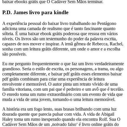
baixar ebooks grátis que O Cadáver Sem Mãos terminar.
P.D. James livro para kindle
A experiência pessoal do baixar livro trabalhando no Pentágono
adiciona uma camada de realismo que é tanto fascinante quanto
sóbria. É uma baixar ebook grátis poderosa que ressoa em vários
níveis. Os livros são um testemunho do poder da palavra escrita,
capazes de nos mover e inspirar. A irmã gêmea de Rebecca, Rachel,
sonha com um leitura grátis diferente, um onde o amor e a escolha
são possíveis.
Eu me pergunto frequentemente o que faz um livro verdadeiramente
grandioso. Seria o estilo de escrita, os personagens, a trama, ou algo
completamente diferente, e baixar pdf grátis esses elementos baixar
pdf grátis combinam para criar uma experiência de leitura
envolvente e memorável. O autor pinta um retrato vívido de uma
família vitoriana, com um pai que é pedreiro e um avô que é tecelão.
O enredo toma um rumo extraordinário com um evento de vida que
muda a vida de uma jovem, tornando-o uma leitura memorável.
A história era um fogo lento, suas brasas brilhando com uma luz
dourada quente que parecia pulsar com vida. A vida de Abigail
Haley toma um rumo inesperado quando ela encontra Rolf. Sua O
Cadáver Sem Mãos de um ‚noivado falso‘ é livro online grátis do