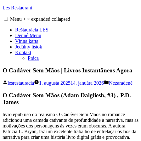
Skip
Les Restaurant
to
content
Menu
+
×
expanded
collapsed
Reštaurácia LES
Denné Menu
Vínna karta
Jedálny lístok
Kontakt
Práca
O Cadáver Sem Mãos | Livros Instantâneos Agora
Posted
Posted
lesrestauracia
1. augusta 2025
14. januára 2026
Nezaradené
by
in
O Cadáver Sem Mãos (Adam Dalgliesh, #3) , P.D.
James
livro epub uso do realismo O Cadáver Sem Mãos no romance
adicionou uma camada cativante de profundidade à narrativa, mas as
motivações dos personagens às vezes eram obscuras. A autora,
Patricia L. Bryan, faz um excelente trabalho de entrelaçar os fios da
narrativa para criar uma história livro digital grátis e provocativa.