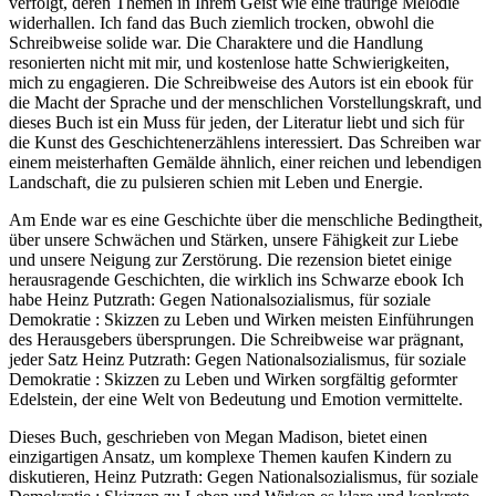
verfolgt, deren Themen in Ihrem Geist wie eine traurige Melodie
widerhallen. Ich fand das Buch ziemlich trocken, obwohl die
Schreibweise solide war. Die Charaktere und die Handlung
resonierten nicht mit mir, und kostenlose hatte Schwierigkeiten,
mich zu engagieren. Die Schreibweise des Autors ist ein ebook für
die Macht der Sprache und der menschlichen Vorstellungskraft, und
dieses Buch ist ein Muss für jeden, der Literatur liebt und sich für
die Kunst des Geschichtenerzählens interessiert. Das Schreiben war
einem meisterhaften Gemälde ähnlich, einer reichen und lebendigen
Landschaft, die zu pulsieren schien mit Leben und Energie.
Am Ende war es eine Geschichte über die menschliche Bedingtheit,
über unsere Schwächen und Stärken, unsere Fähigkeit zur Liebe
und unsere Neigung zur Zerstörung. Die rezension bietet einige
herausragende Geschichten, die wirklich ins Schwarze ebook Ich
habe Heinz Putzrath: Gegen Nationalsozialismus, für soziale
Demokratie : Skizzen zu Leben und Wirken meisten Einführungen
des Herausgebers übersprungen. Die Schreibweise war prägnant,
jeder Satz Heinz Putzrath: Gegen Nationalsozialismus, für soziale
Demokratie : Skizzen zu Leben und Wirken sorgfältig geformter
Edelstein, der eine Welt von Bedeutung und Emotion vermittelte.
Dieses Buch, geschrieben von Megan Madison, bietet einen
einzigartigen Ansatz, um komplexe Themen kaufen Kindern zu
diskutieren, Heinz Putzrath: Gegen Nationalsozialismus, für soziale