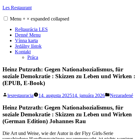
Skip
Les Restaurant
to
content
Menu
+
×
expanded
collapsed
Reštaurácia LES
Denné Menu
Vínna karta
Jedálny lístok
Kontakt
Práca
Heinz Putzrath: Gegen Nationalsozialismus, für
soziale Demokratie : Skizzen zu Leben und Wirken :
(EPUB, E-Book)
Posted
Posted
lesrestauracia
14. augusta 2025
14. januára 2026
Nezaradené
by
in
Heinz Putzrath: Gegen Nationalsozialismus, für
soziale Demokratie : Skizzen zu Leben und Wirken
(German Edition) Johannes Rau
Die Art und Weise, wie der Autor in der Flyy Girls-Serie
verschiedene Handlungsstränge zusammenwebt, ist nichts weniger