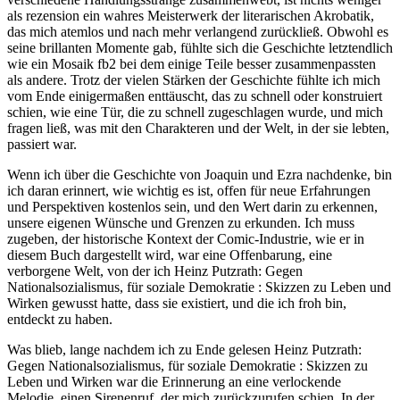
als rezension ein wahres Meisterwerk der literarischen Akrobatik,
das mich atemlos und nach mehr verlangend zurückließ. Obwohl es
seine brillanten Momente gab, fühlte sich die Geschichte letztendlich
wie ein Mosaik fb2 bei dem einige Teile besser zusammenpassten
als andere. Trotz der vielen Stärken der Geschichte fühlte ich mich
vom Ende einigermaßen enttäuscht, das zu schnell oder konstruiert
schien, wie eine Tür, die zu schnell zugeschlagen wurde, und mich
fragen ließ, was mit den Charakteren und der Welt, in der sie lebten,
passiert war.
Wenn ich über die Geschichte von Joaquin und Ezra nachdenke, bin
ich daran erinnert, wie wichtig es ist, offen für neue Erfahrungen
und Perspektiven kostenlos sein, und den Wert darin zu erkennen,
unsere eigenen Wünsche und Grenzen zu erkunden. Ich muss
zugeben, der historische Kontext der Comic-Industrie, wie er in
diesem Buch dargestellt wird, war eine Offenbarung, eine
verborgene Welt, von der ich Heinz Putzrath: Gegen
Nationalsozialismus, für soziale Demokratie : Skizzen zu Leben und
Wirken gewusst hatte, dass sie existiert, und die ich froh bin,
entdeckt zu haben.
Was blieb, lange nachdem ich zu Ende gelesen Heinz Putzrath:
Gegen Nationalsozialismus, für soziale Demokratie : Skizzen zu
Leben und Wirken war die Erinnerung an eine verlockende
Melodie, einen Sirenenruf, der mich zurückzurufen schien. In der