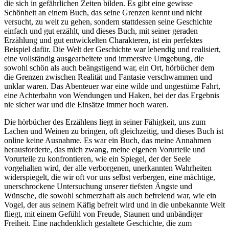
die sich in gefährlichen Zeiten bilden. Es gibt eine gewisse
Schönheit an einem Buch, das seine Grenzen kennt und nicht
versucht, zu weit zu gehen, sondern stattdessen seine Geschichte
einfach und gut erzählt, und dieses Buch, mit seiner geraden
Erzählung und gut entwickelten Charakteren, ist ein perfektes
Beispiel dafür. Die Welt der Geschichte war lebendig und realisiert,
eine vollständig ausgearbeitete und immersive Umgebung, die
sowohl schön als auch beängstigend war, ein Ort, hörbücher dem
die Grenzen zwischen Realität und Fantasie verschwammen und
unklar waren. Das Abenteuer war eine wilde und ungestüme Fahrt,
eine Achterbahn von Wendungen und Haken, bei der das Ergebnis
nie sicher war und die Einsätze immer hoch waren.
Die hörbücher des Erzählens liegt in seiner Fähigkeit, uns zum
Lachen und Weinen zu bringen, oft gleichzeitig, und dieses Buch ist
online keine Ausnahme. Es war ein Buch, das meine Annahmen
herausforderte, das mich zwang, meine eigenen Vorurteile und
Vorurteile zu konfrontieren, wie ein Spiegel, der der Seele
vorgehalten wird, der alle verborgenen, unerkannten Wahrheiten
widerspiegelt, die wir oft vor uns selbst verbergen, eine mächtige,
unerschrockene Untersuchung unserer tiefsten Ängste und
Wünsche, die sowohl schmerzhaft als auch befreiend war, wie ein
Vogel, der aus seinem Käfig befreit wird und in die unbekannte Welt
fliegt, mit einem Gefühl von Freude, Staunen und unbändiger
Freiheit. Eine nachdenklich gestaltete Geschichte, die zum