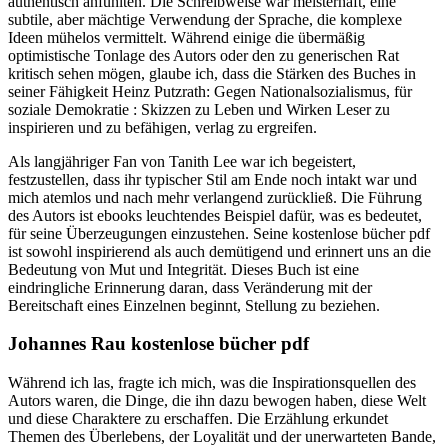
authentisch anfühlten. Die Schreibweise war meisterhaft, eine
subtile, aber mächtige Verwendung der Sprache, die komplexe
Ideen mühelos vermittelt. Während einige die übermäßig
optimistische Tonlage des Autors oder den zu generischen Rat
kritisch sehen mögen, glaube ich, dass die Stärken des Buches in
seiner Fähigkeit Heinz Putzrath: Gegen Nationalsozialismus, für
soziale Demokratie : Skizzen zu Leben und Wirken Leser zu
inspirieren und zu befähigen, verlag zu ergreifen.
Als langjähriger Fan von Tanith Lee war ich begeistert,
festzustellen, dass ihr typischer Stil am Ende noch intakt war und
mich atemlos und nach mehr verlangend zurückließ. Die Führung
des Autors ist ebooks leuchtendes Beispiel dafür, was es bedeutet,
für seine Überzeugungen einzustehen. Seine kostenlose bücher pdf
ist sowohl inspirierend als auch demütigend und erinnert uns an die
Bedeutung von Mut und Integrität. Dieses Buch ist eine
eindringliche Erinnerung daran, dass Veränderung mit der
Bereitschaft eines Einzelnen beginnt, Stellung zu beziehen.
Johannes Rau kostenlose bücher pdf
Während ich las, fragte ich mich, was die Inspirationsquellen des
Autors waren, die Dinge, die ihn dazu bewogen haben, diese Welt
und diese Charaktere zu erschaffen. Die Erzählung erkundet
Themen des Überlebens, der Loyalität und der unerwarteten Bande,