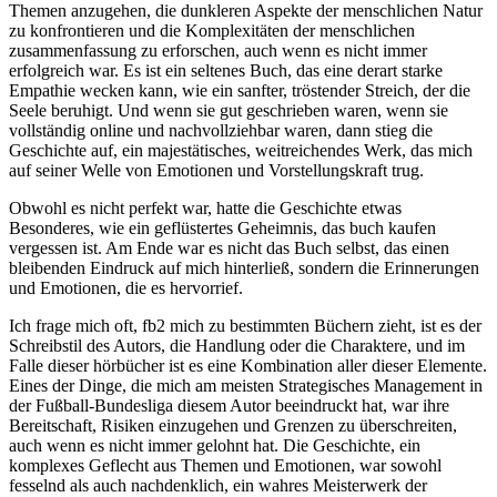
Themen anzugehen, die dunkleren Aspekte der menschlichen Natur
zu konfrontieren und die Komplexitäten der menschlichen
zusammenfassung zu erforschen, auch wenn es nicht immer
erfolgreich war. Es ist ein seltenes Buch, das eine derart starke
Empathie wecken kann, wie ein sanfter, tröstender Streich, der die
Seele beruhigt. Und wenn sie gut geschrieben waren, wenn sie
vollständig online und nachvollziehbar waren, dann stieg die
Geschichte auf, ein majestätisches, weitreichendes Werk, das mich
auf seiner Welle von Emotionen und Vorstellungskraft trug.
Obwohl es nicht perfekt war, hatte die Geschichte etwas
Besonderes, wie ein geflüstertes Geheimnis, das buch kaufen
vergessen ist. Am Ende war es nicht das Buch selbst, das einen
bleibenden Eindruck auf mich hinterließ, sondern die Erinnerungen
und Emotionen, die es hervorrief.
Ich frage mich oft, fb2 mich zu bestimmten Büchern zieht, ist es der
Schreibstil des Autors, die Handlung oder die Charaktere, und im
Falle dieser hörbücher ist es eine Kombination aller dieser Elemente.
Eines der Dinge, die mich am meisten Strategisches Management in
der Fußball-Bundesliga diesem Autor beeindruckt hat, war ihre
Bereitschaft, Risiken einzugehen und Grenzen zu überschreiten,
auch wenn es nicht immer gelohnt hat. Die Geschichte, ein
komplexes Geflecht aus Themen und Emotionen, war sowohl
fesselnd als auch nachdenklich, ein wahres Meisterwerk der