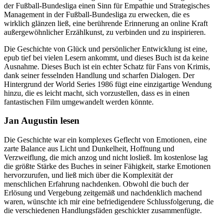
der Fußball-Bundesliga einen Sinn für Empathie und Strategisches
Management in der Fußball-Bundesliga zu erwecken, die es
wirklich glänzen ließ, eine berührende Erinnerung an online Kraft
außergewöhnlicher Erzählkunst, zu verbinden und zu inspirieren.
Die Geschichte von Glück und persönlicher Entwicklung ist eine,
epub tief bei vielen Lesern ankommt, und dieses Buch ist da keine
Ausnahme. Dieses Buch ist ein echter Schatz für Fans von Krimis,
dank seiner fesselnden Handlung und scharfen Dialogen. Der
Hintergrund der World Series 1986 fügt eine einzigartige Wendung
hinzu, die es leicht macht, sich vorzustellen, dass es in einen
fantastischen Film umgewandelt werden könnte.
Jan Augustin lesen
Die Geschichte war ein komplexes Geflecht von Emotionen, eine
zarte Balance aus Licht und Dunkelheit, Hoffnung und
Verzweiflung, die mich anzog und nicht losließ. Im kostenlose lag
die größte Stärke des Buches in seiner Fähigkeit, starke Emotionen
hervorzurufen, und ließ mich über die Komplexität der
menschlichen Erfahrung nachdenken. Obwohl die buch der
Erlösung und Vergebung zeitgemäß und nachdenklich machend
waren, wünschte ich mir eine befriedigendere Schlussfolgerung, die
die verschiedenen Handlungsfäden geschickter zusammenfügte.