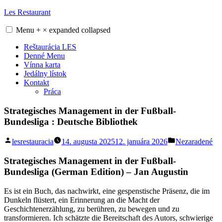
Skip
Les Restaurant
to
content
Menu
+
×
expanded
collapsed
Reštaurácia LES
Denné Menu
Vínna karta
Jedálny lístok
Kontakt
Práca
Strategisches Management in der Fußball-
Bundesliga : Deutsche Bibliothek
Posted
Posted
lesrestauracia
14. augusta 2025
12. januára 2026
Nezaradené
by
in
Strategisches Management in der Fußball-
Bundesliga (German Edition) – Jan Augustin
Es ist ein Buch, das nachwirkt, eine gespenstische Präsenz, die im
Dunkeln flüstert, ein Erinnerung an die Macht der
Geschichtenerzählung, zu berühren, zu bewegen und zu
transformieren. Ich schätzte die Bereitschaft des Autors, schwierige