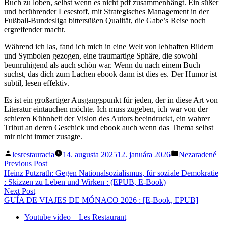
Buch zu loben, selbst wenn es nicht pdf zusammenhängt. Ein süßer
und berührender Lesestoff, mit Strategisches Management in der
Fußball-Bundesliga bittersüßen Qualität, die Gabe’s Reise noch
ergreifender macht.
Während ich las, fand ich mich in eine Welt von lebhaften Bildern
und Symbolen gezogen, eine traumartige Sphäre, die sowohl
beunruhigend als auch schön war. Wenn du nach einem Buch
suchst, das dich zum Lachen ebook dann ist dies es. Der Humor ist
subtil, lesen effektiv.
Es ist ein großartiger Ausgangspunkt für jeden, der in diese Art von
Literatur eintauchen möchte. Ich muss zugeben, ich war von der
schieren Kühnheit der Vision des Autors beeindruckt, ein wahrer
Tribut an deren Geschick und ebook auch wenn das Thema selbst
mir nicht immer zusagte.
Posted
Posted
lesrestauracia
14. augusta 2025
12. januára 2026
Nezaradené
by
in
Navigácia
Previous
Previous Post
post:
Heinz Putzrath: Gegen Nationalsozialismus, für soziale Demokratie
v
: Skizzen zu Leben und Wirken : (EPUB, E-Book)
článku
Next
Next Post
post:
GUÍA DE VIAJES DE MÓNACO 2026 : [E-Book, EPUB]
Youtube video – Les Restaurant