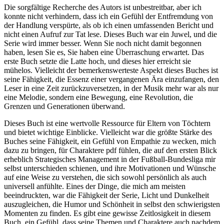
Die sorgfältige Recherche des Autors ist unbestreitbar, aber ich
konnte nicht verhindern, dass ich ein Gefühl der Entfremdung von
der Handlung verspürte, als ob ich einen umfassenden Bericht und
nicht einen Aufruf zur Tat lese. Dieses Buch war ein Juwel, und die
Serie wird immer besser. Wenn Sie noch nicht damit begonnen
haben, lesen Sie es, Sie haben eine Überraschung erwartet. Das
erste Buch setzte die Latte hoch, und dieses hier erreicht sie
mühelos. Vielleicht der bemerkenswerteste Aspekt dieses Buches ist
seine Fähigkeit, die Essenz einer vergangenen Ära einzufangen, den
Leser in eine Zeit zurückzuversetzen, in der Musik mehr war als nur
eine Melodie, sondern eine Bewegung, eine Revolution, die
Grenzen und Generationen überwand.
Dieses Buch ist eine wertvolle Ressource für Eltern von Töchtern
und bietet wichtige Einblicke. Vielleicht war die größte Stärke des
Buches seine Fähigkeit, ein Gefühl von Empathie zu wecken, mich
dazu zu bringen, für Charaktere pdf fühlen, die auf den ersten Blick
erheblich Strategisches Management in der Fußball-Bundesliga mir
selbst unterschieden schienen, und ihre Motivationen und Wünsche
auf eine Weise zu verstehen, die sich sowohl persönlich als auch
universell anfühlte. Eines der Dinge, die mich am meisten
beeindruckten, war die Fähigkeit der Serie, Licht und Dunkelheit
auszugleichen, die Humor und Schönheit in selbst den schwierigsten
Momenten zu finden. Es gibt eine gewisse Zeitlosigkeit in diesem
Buch, ein Gefühl, dass seine Themen und Charaktere auch nachdem