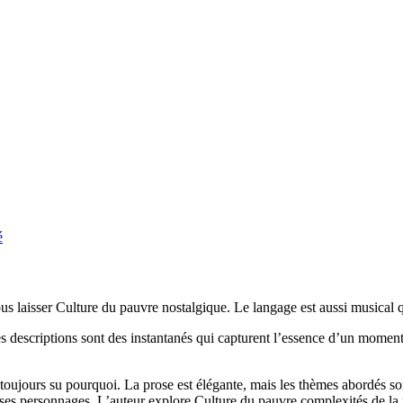
é
us laisser Culture du pauvre nostalgique. Le langage est aussi musical 
es descriptions sont des instantanés qui capturent l’essence d’un momen
toujours su pourquoi. La prose est élégante, mais les thèmes abordés sont 
 et ses personnages. L’auteur explore Culture du pauvre complexités de 