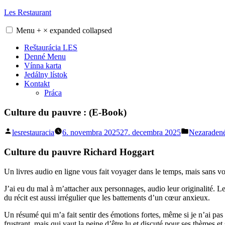
Skip
Les Restaurant
to
content
Menu
+
×
expanded
collapsed
Reštaurácia LES
Denné Menu
Vínna karta
Jedálny lístok
Kontakt
Práca
Culture du pauvre : (E-Book)
Posted
Posted
lesrestauracia
6. novembra 2025
27. decembra 2025
Nezaraden
by
in
Culture du pauvre Richard Hoggart
Un livres audio en ligne vous fait voyager dans le temps, mais sans vo
J’ai eu du mal à m’attacher aux personnages, audio leur originalité. L
du récit est aussi irrégulier que les battements d’un cœur anxieux.
Un résumé qui m’a fait sentir des émotions fortes, même si je n’ai pas 
frustrant, mais qui vaut la peine d’être lu et discuté pour ses thèmes