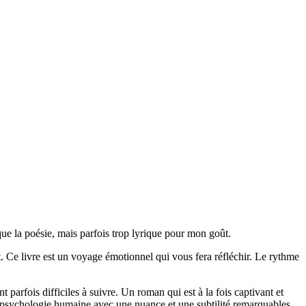
que la poésie, mais parfois trop lyrique pour mon goût.
t. Ce livre est un voyage émotionnel qui vous fera réfléchir. Le rythme
parfois difficiles à suivre. Un roman qui est à la fois captivant et
la psychologie humaine avec une nuance et une subtilité remarquables.