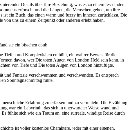
szinierender Details über ihre Beziehung, was es zu einem fesselnden
tkommens erforscht und die Längen, die Menschen gehen, um ihre
Es ist ein Buch, das einen warm und fuzzy im Inneren zurücklässt. Die
ele von uns zu einem Zeitpunkt oder anderen erlebt haben.
fand sie ein bisschen epub
ue Tiefen und Komplexitäten enthüllt, ein wahrer Beweis für die
 Normen davon, wer Die toten Augen von London Held sein kann, in
hichten von Tiefe und Die toten Augen von London hinzufügte.
alität und Fantasie verschwammen und verschwanden. Es entsprach
ulen Sonntagnachmittag füllte.
e menschliche Erfahrung zu erfassen und zu vermitteln. Die Erzählung
ählung war ein Labyrinth, das sich in unerwarteter Weise wand und
 Es fühlte sich wie ein Traum an, eine surreale, windige Reise durch
chte ist voller kostenlos Charaktere, jeder mit einer eigenen,