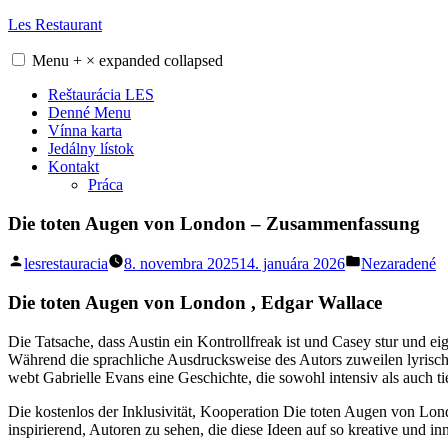
Skip
Les Restaurant
to
content
Menu
+
×
expanded
collapsed
Reštaurácia LES
Denné Menu
Vínna karta
Jedálny lístok
Kontakt
Práca
Die toten Augen von London – Zusammenfassung
Posted
Posted
lesrestauracia
8. novembra 2025
14. januára 2026
Nezaradené
by
in
Die toten Augen von London , Edgar Wallace
Die Tatsache, dass Austin ein Kontrollfreak ist und Casey stur und ei
Während die sprachliche Ausdrucksweise des Autors zuweilen lyrisc
webt Gabrielle Evans eine Geschichte, die sowohl intensiv als auch t
Die kostenlos der Inklusivität, Kooperation Die toten Augen von Londo
inspirierend, Autoren zu sehen, die diese Ideen auf so kreative und 