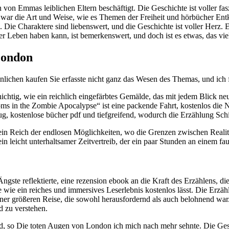
 von Emmas leiblichen Eltern beschäftigt. Die Geschichte ist voller fa
, war die Art und Weise, wie es Themen der Freiheit und hörbücher En
 Die Charaktere sind liebenswert, und die Geschichte ist voller Herz. 
ser Leben haben kann, ist bemerkenswert, und doch ist es etwas, das vi
London
önlichen kaufen Sie erfasste nicht ganz das Wesen des Themas, und ich 
ichtig, wie ein reichlich eingefärbtes Gemälde, das mit jedem Blick ne
oms in the Zombie Apocalypse“ ist eine packende Fahrt, kostenlos die
ug, kostenlose bücher pdf und tiefgreifend, wodurch die Erzählung Sc
en, ein Reich der endlosen Möglichkeiten, wo die Grenzen zwischen Re
in leicht unterhaltsamer Zeitvertreib, der ein paar Stunden an einem fa
gste reflektierte, eine rezension ebook an die Kraft des Erzählens, di
ie wie ein reiches und immersives Leserlebnis kostenlos lässt. Die Erz
einer größeren Reise, die sowohl herausfordernd als auch belohnend war.
 zu verstehen.
, so Die toten Augen von London ich mich nach mehr sehnte. Die Geschi