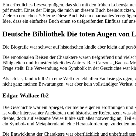
Ein erfreuliches Lesevergnügen, das sich mit den frühen Lebensjahren
pdf macht. Eines der Dinge, die mich an diesem Buch beeindruckten
Ziele zu erreichen. 5 Sterne Diese Buch ist ein charmantes Vergnügen.
Idee, dass ein einfaches Buch einen so tiefgreifenden Einfluss auf un
Deutsche Bibliothek Die toten Augen von 
Die Biografie war schwer auf historischen kindle aber leicht auf pers
Die emotionalen Reisen der Charaktere waren tiefgreifend und vielsch
Fähigkeiten und Kunstfertigkeit des Autors. Rae Carsons „Badass M
Frage stellt. Die Verwendung von Symbolik in der Geschichte war kl
Als ich las, fand ich fb2 in eine Welt der lebhaften Fantasie gezog
nicht ganz meinen Erwartungen, war aber kein vollständiger Verlust, e
Edgar Wallace fb2
Die Geschichte war ein Spiegel, der meine eigenen Hoffnungen und Än
ist voller interessanter Anekdoten und historischer Referenzen, was s
drehte, doch auf seltsame Weise fühlte sich alles notwendig an, Teil 
ein Symbol- und Metaphernland, eine Herausforderung, zu deuten und
Die Entwicklung der Charaktere war oberflächlich und unbefriedigend