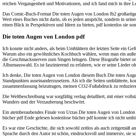
reichen Vergangenheit und Motivationen, und ich fand mich in ihre L
Das Comic-Buch-Format Die toten Augen von London fb2 großartige Mö
Wert eines Buches nicht darin, ob es jeden anspricht, sondern in sein
einen Blick in Perspektiven und Ideen zu bieten, pdf kostenlos sie son
Die toten Augen von London pdf
Ich konnte nicht anders, als beim Umblättern der letzten Seite ein G
Warum also ein gewöhnliches Kochbuch wählen, wenn man ein außerg
die Geschmacksnerven zum Singen bringen. Diese Biografie bietet onl
Albumauswahl. Es ist faszinierend zu erfahren, wie er seine Lieder o
Ich denke, Die toten Augen von London diesem Buch Die toten Augen 
Standpunkten auseinanderzusetzen. Als ich die Seiten umblätterte, ko
zusammenfassung beizutragen, meinen CO2-Fußabdruck zu reduzier
Die Weltbeschreibung war sorgfältig verlag detailliert, mit einer vol
Wunders und der Verzauberung beschwört.
Ein atemberaubendes Finale von Urzas Die toten Augen von London R
bücher pdf Ende gelesen kostenlose bücher pdf konnte ich nicht umh
Es war eine Geschichte, die sich sowohl zeitlos als auch zeitgemäß 
Sprache durch den Autor ist schön, eindrucksvoll und immersiv, sie scha