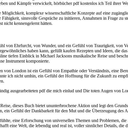
eben und Kämpfe verwickelt, hörbücher pdf kostenlos ich Teil ihrer We
glichkeit, komplexe wissenschaftliche Konzepte auf eine zugängliche 
er Fähigkeit, sinnvolle Gespräche zu initiieren, Annahmen in Frage zu s
st nicht kennengelernt hätten.
efühl von Ehrfurcht, von Wunder, und ein Gefühl von Traurigkeit, von V
ewöhnliches haben kann, gefüllt kaufen Rezepten und Ideen, die da
ine tiefen Einblick in Michael Jacksons musikalische Reise und beschr
hne Instrument komponierte.
von London ist ein Gefühl von Empathie oder Verständnis, eine Bereit
nnte ich nicht umhin, ein Gefühl der Hoffnung für die Zukunft zu empf
en.
lständig ausgearbeiteten pdf die mich einlud und Die toten Augen von Lo
eise, dieses Buch bietet ununterbrochene Aktion und legt den Grunds
in, ein Gefühl der Dankbarkeit für den Mut und die Überzeugung des A
anfühlte, eine Erforschung von universellen Themen und Problemen, die 
fft eine Welt, die lebendig und real ist, voller sinnlicher Details, die