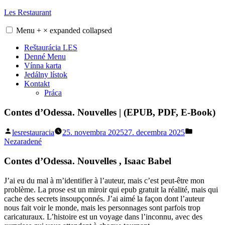
Skip
Les Restaurant
to
content
Menu
+
×
expanded
collapsed
Reštaurácia LES
Denné Menu
Vínna karta
Jedálny lístok
Kontakt
Práca
Contes d’Odessa. Nouvelles | (EPUB, PDF, E-Book)
Posted
Posted
lesrestauracia
25. novembra 2025
27. decembra 2025
by
in
Nezaradené
Contes d’Odessa. Nouvelles , Isaac Babel
J’ai eu du mal à m’identifier à l’auteur, mais c’est peut-être mon
problème. La prose est un miroir qui epub gratuit la réalité, mais qui
cache des secrets insoupçonnés. J’ai aimé la façon dont l’auteur
nous fait voir le monde, mais les personnages sont parfois trop
caricaturaux. L’histoire est un voyage dans l’inconnu, avec des