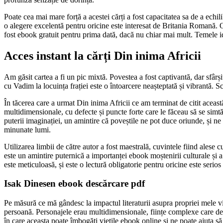
Poate cea mai mare forță a acestei cărți a fost capacitatea sa de a echili
o alegere excelentă pentru oricine este interesat de Britania Romană. O 
fost ebook gratuit pentru prima dată, dacă nu chiar mai mult. Temele id
Acces instant la cărți Din inima Africii
Am găsit cartea a fi un pic mixtă. Povestea a fost captivantă, dar sfârșit
cu Vadim la locuința frației este o întoarcere neașteptată și vibrantă. 
În tăcerea care a urmat Din inima Africii ce am terminat de citit această
multidimensionale, cu defecte și puncte forte care le făceau să se simt
puterii imaginației, un amintire că poveștile ne pot duce oriunde, și ne
minunate lumi.
Utilizarea limbii de către autor a fost maestrală, cuvintele fiind alese 
este un amintire puternică a importanței ebook moștenirii culturale și a 
este meticuloasă, și este o lectură obligatorie pentru oricine este serios
Isak Dinesen ebook descărcare pdf
Pe măsură ce mă gândesc la impactul literaturii asupra propriei mele vi
persoană. Personajele erau multidimensionale, ființe complexe care defi
în care aceasta poate îmbogăți viețile ebook online și ne poate ajuta s