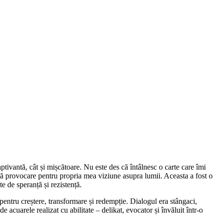
captivantă, cât și mișcătoare. Nu este des că întâlnesc o carte care îmi
ată provocare pentru propria mea viziune asupra lumii. Aceasta a fost o
e de speranță și rezistență.
pentru creștere, transformare și redempție. Dialogul era stângaci,
de acuarele realizat cu abilitate – delikat, evocator și învăluit într-o