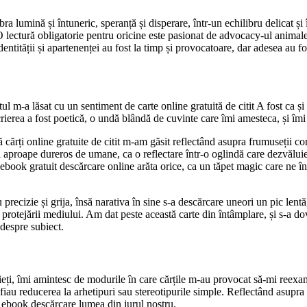
bra lumină și întuneric, speranță și disperare, într-un echilibru delicat și 
lectură obligatorie pentru oricine este pasionat de advocacy-ul animalelo
entității și apartenenței au fost la timp și provocatoare, dar adesea au 
ul m-a lăsat cu un sentiment de carte online gratuită de citit A fost ca și
Scrierea a fost poetică, o undă blândă de cuvinte care îmi amesteca, și îm
 cărți online gratuite de citit m-am găsit reflectând asupra frumuseții co
ă aproape dureros de umane, ca o reflectare într-o oglindă care dezvăluie
 ebook gratuit descărcare online arăta orice, ca un tăpet magic care ne î
cu precizie și grija, însă narativa în sine s-a descărcare uneori un pic l
protejării mediului. Am dat peste această carte din întâmplare, și s-a dov
 despre subiect.
eți, îmi amintesc de modurile în care cărțile m-au provocat să-mi reexami
au reducerea la arhetipuri sau stereotipurile simple. Reflectând asupra c
ă ebook descărcare lumea din jurul nostru.