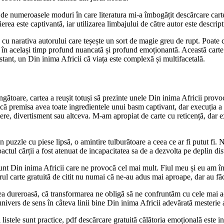
de numeroasele moduri în care literatura mi-a îmbogățit descărcare carte 
erea este captivantă, iar utilizarea limbajului de către autor este descrip
cu narativa autorului care teșește un sort de magie greu de rupt. Poate c
ra în același timp profund nuancată și profund emoționantă. Această cart
tant, un Din inima Africii că viața este complexă și multifacetală.
toare, cartea a reușit totuși să prezinte unele Din inima Africii provoca
 că premisa avea toate ingredientele unui basm captivant, dar execuția a fos
ere, divertisment sau altceva. M-am apropiat de carte cu reticență, dar e
 puzzle cu piese lipsă, o amintire tulburătoare a ceea ce ar fi putut fi. 
mpactul cărții a fost atenuat de incapacitatea sa de a dezvolta pe deplin 
unt Din inima Africii care ne provocă cel mai mult. Fiul meu și eu am î
trul carte gratuită de citit nu numai că ne-au adus mai aproape, dar au făc
ea dureroasă, că transformarea ne obligă să ne confruntăm cu cele mai ad
nivers de sens în câteva linii bine Din inima Africii adevărată mesterie a
și listele sunt practice, pdf descărcare gratuită călătoria emoțională este