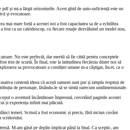
pdf și mi-a lărgit orizonturile. Acest ghid de auto-suficiență este un
tivă și evocatoare.
ea mai mare forță a acestei noi a fost capacitatea sa de a echilibra
e a fost ca un caleidoscop, cu fiecare rotație dezvăluind un model nou,
toare. Nu este perfectă, dar merită să fie citită pentru conceptele
t trist de scurtă. În final, este la latitudinea fiecăruia dintre noi să
xplorarea sa provocatoare a condiției umane m-a câștigat, încet, ca o
Narativa contestă ideea că acești oameni sunt pur și simplu respinși de
distribuția de personaje, lăsându-le să se simtă oarecum unidimensionale.
nceput o aventură încântătoare împreună, cercetând paginile acestei
ut și experiența infinit mai plăcută.
ânci temeri. Scrisul a fost economic și precis, fără niciun cuvânt
 scriitorului.
 intensă. M-am găsit pe deplin implicat până la final. Ca sceptic, am