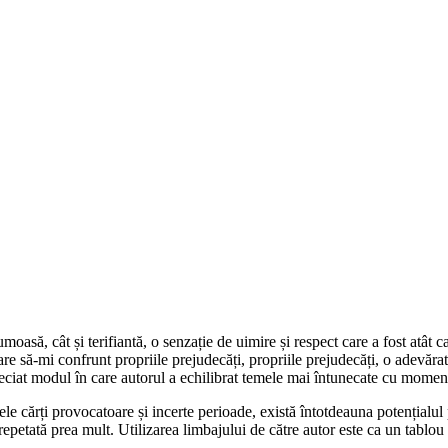
moasă, cât și terifiantă, o senzație de uimire și respect care a fost atât 
re să-mi confrunt propriile prejudecăți, propriile prejudecăți, o adevăr
preciat modul în care autorul a echilibrat temele mai întunecate cu moment
e cărți provocatoare și incerte perioade, există întotdeauna potențialul 
 repetată prea mult. Utilizarea limbajului de către autor este ca un tablou 