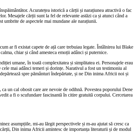
înspăimântător. Acuratețea istorică a cărții și narațiunea atractivă o fac
r. Mesajele cărții sunt la fel de relevante astăzi ca și atunci când a
fost umbrite de aspectele mai mundane ale narațiunii.
 cum ar fi existat capete de ață care trebuiau legate. Întâlnirea lui Blake
i calma, chiar și când amesteca emoții adânci și puternice.
ndiției umane, în toată complexitatea și simplitatea ei. Personajele erau
 cele mai adânci temeri și dorințe. Narativul a fost un testimoniu al
ndepărtează spre pământuri îndepărtate, și ne Din inima Africii noi și
entă, ca un cal obosit care are nevoie de odihnă. Povestea poporului Dene
edit a fi o scufundare fascinantă în citire gratuită corpului. Cercetarea
nez asumpțiile, mi-au lărgit perspectivele și m-au ajutat să cresc ca
ărții, Din inima Africii amintesc de importanța literaturii și de modul