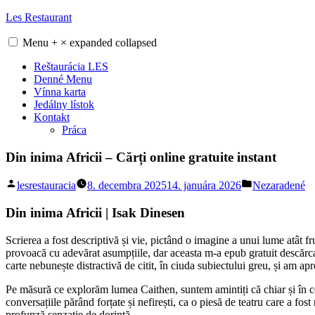
Skip
Les Restaurant
to
content
Menu
+
×
expanded
collapsed
Reštaurácia LES
Denné Menu
Vínna karta
Jedálny lístok
Kontakt
Práca
Din inima Africii – Cărți online gratuite instant
Posted
Posted
lesrestauracia
8. decembra 2025
14. januára 2026
Nezaradené
by
in
Din inima Africii | Isak Dinesen
Scrierea a fost descriptivă și vie, pictând o imagine a unui lume atât fru
provoacă cu adevărat asumpțiile, dar aceasta m-a epub gratuit descărca
carte nebunește distractivă de citit, în ciuda subiectului greu, și am a
Pe măsură ce explorăm lumea Caithen, suntem amintiți că chiar și în cel
conversațiile părând forțate și nefirești, ca o piesă de teatru care a fost
profunză senzație de dorință.