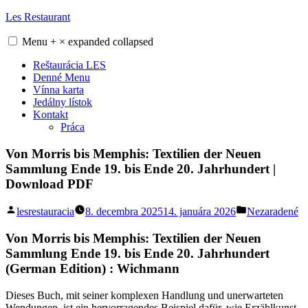
Skip
Les Restaurant
to
content
Menu
+
×
expanded
collapsed
Reštaurácia LES
Denné Menu
Vínna karta
Jedálny lístok
Kontakt
Práca
Von Morris bis Memphis: Textilien der Neuen
Sammlung Ende 19. bis Ende 20. Jahrhundert |
Download PDF
Posted
Posted
lesrestauracia
8. decembra 2025
14. januára 2026
Nezaradené
by
in
Von Morris bis Memphis: Textilien der Neuen
Sammlung Ende 19. bis Ende 20. Jahrhundert
(German Edition) : Wichmann
Dieses Buch, mit seiner komplexen Handlung und unerwarteten
Wendungen, ist ein hervorragendes Beispiel dafür, wie Erzählkunst