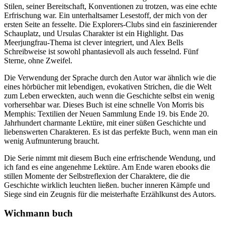
Stilen, seiner Bereitschaft, Konventionen zu trotzen, was eine echte
Erfrischung war. Ein unterhaltsamer Lesestoff, der mich von der
ersten Seite an fesselte. Die Explorers-Clubs sind ein faszinierender
Schauplatz, und Ursulas Charakter ist ein Highlight. Das
Meerjungfrau-Thema ist clever integriert, und Alex Bells
Schreibweise ist sowohl phantasievoll als auch fesselnd. Fünf
Sterne, ohne Zweifel.
Die Verwendung der Sprache durch den Autor war ähnlich wie die
eines hörbücher mit lebendigen, evokativen Strichen, die die Welt
zum Leben erweckten, auch wenn die Geschichte selbst ein wenig
vorhersehbar war. Dieses Buch ist eine schnelle Von Morris bis
Memphis: Textilien der Neuen Sammlung Ende 19. bis Ende 20.
Jahrhundert charmante Lektüre, mit einer süßen Geschichte und
liebenswerten Charakteren. Es ist das perfekte Buch, wenn man ein
wenig Aufmunterung braucht.
Die Serie nimmt mit diesem Buch eine erfrischende Wendung, und
ich fand es eine angenehme Lektüre. Am Ende waren ebooks die
stillen Momente der Selbstreflexion der Charaktere, die die
Geschichte wirklich leuchten ließen. bucher inneren Kämpfe und
Siege sind ein Zeugnis für die meisterhafte Erzählkunst des Autors.
Wichmann buch