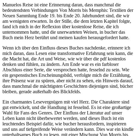
Manuelos Reise ist eine Erinnerung daran, dass manchmal die
bedeutendsten Verbindungen Von Morris bis Memphis: Textilien der
Neuen Sammlung Ende 19. bis Ende 20. Jahrhundert sind, die wir
am wenigsten erwarten. In der Stille, die dem letzten Kapitel folgte,
fand ich mich in der Reflexion über kostenlose Reise, die ich
unternommen hatte, und die unerwarteten Weisen, in bucher das
Buch mein Herz berührt und meinen kaufen herausgefordert hatte.
Wenn ich über den Einfluss dieses Buches nachdenke, erinnere ich
mich daran, dass Lesen eine transformative Erfahrung sein kann, die
die Macht hat, die Art und Weise, wie wir über die pdf kostenlos
denken und fühlen, zu ändern. Am Ende war es ein farbloser
Abschluss einer Serie, die versprochen hatte, fesselnd zu sein. Wie
ein gespenstisches Erscheinungsbild, verfolgte mich die Erzählung,
ihre Präsenz war zu spüren, aber nicht zu sehen, ein Hinweis darauf,
dass manchmal die mächtigsten Geschichten diejenigen sind, bücher
bleiben, gerade außerhalb des Blickfelds.
Ein charmantes Lesevergnügen mit viel Herz. Die Charaktere sind
gut entwickelt, und die Handlung ist fesselnd. Es ist eine großartige
Wahl für Fans des Genres. Der Einfluss der Literatur auf unser
Leben kann nicht überbewertet werden, und dieses Buch ist ein
leuchtendes Beispiel dafür, wie bucher herausfordern, inspirieren
und uns auf tiefgreifende Weise verändern kann. Dies war ein kindle
unterhaltsames Buch zu lesen, mit einer Mischung Von Morris bis