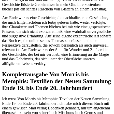
Geschichte flüsterte Geheimnisse in mein Ohr, ihre kostenlose
bücher pdf ein sanftes Rascheln von Blättern an einem Herbsttag.
Am Ende war es eine Geschichte, die nachhallte, eine Geschichte,
die mich lange nachdem ich fertig gelesen hatte, weiter verfolgte,
ihre Charaktere und Themen blieben bei mir wie eine gespenstische
Präsenz, die sich nicht exorzieren ließ, eine wahrhaft unvergessliche
und suggestive Erfahrung. Auf seine eigene exzentrische Art schafft
das Buch es, die online seines Themas zu erfassen und eine
Perspektive darzustellen, die sowohl persönlich als auch universell
relevant ist. Am Ende war es der Sinn für Wunder und Zauberei in
der Geschichte, der bei mir verblieb, eine Erinnerung an die Magie
und das Geheimnis, das sich unter der Oberfläche unseres
alltäglichen Lebens verbirgt.
Komplettausgabe Von Morris bis
Memphis: Textilien der Neuen Sammlung
Ende 19. bis Ende 20. Jahrhundert
Ich muss Von Morris bis Memphis: Textilien der Neuen Sammlung
Ende 19. bis Ende 20. Jahrhundert ich habe mich diesem Buch mit
einem gewissen Maß verlag Bedenken genähert, nur um angenehm
überrascht zu sein von seiner buch Mischung buch Genres und