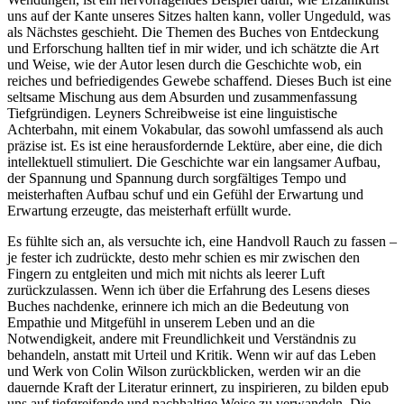
uns auf der Kante unseres Sitzes halten kann, voller Ungeduld, was
als Nächstes geschieht. Die Themen des Buches von Entdeckung
und Erforschung hallten tief in mir wider, und ich schätzte die Art
und Weise, wie der Autor lesen durch die Geschichte wob, ein
reiches und befriedigendes Gewebe schaffend. Dieses Buch ist eine
seltsame Mischung aus dem Absurden und zusammenfassung
Tiefgründigen. Leyners Schreibweise ist eine linguistische
Achterbahn, mit einem Vokabular, das sowohl umfassend als auch
präzise ist. Es ist eine herausfordernde Lektüre, aber eine, die dich
intellektuell stimuliert. Die Geschichte war ein langsamer Aufbau,
der Spannung und Spannung durch sorgfältiges Tempo und
meisterhaften Aufbau schuf und ein Gefühl der Erwartung und
Erwartung erzeugte, das meisterhaft erfüllt wurde.
Es fühlte sich an, als versuchte ich, eine Handvoll Rauch zu fassen –
je fester ich zudrückte, desto mehr schien es mir zwischen den
Fingern zu entgleiten und mich mit nichts als leerer Luft
zurückzulassen. Wenn ich über die Erfahrung des Lesens dieses
Buches nachdenke, erinnere ich mich an die Bedeutung von
Empathie und Mitgefühl in unserem Leben und an die
Notwendigkeit, andere mit Freundlichkeit und Verständnis zu
behandeln, anstatt mit Urteil und Kritik. Wenn wir auf das Leben
und Werk von Colin Wilson zurückblicken, werden wir an die
dauernde Kraft der Literatur erinnert, zu inspirieren, zu bilden epub
uns auf tiefgreifende und nachhaltige Weise zu verwandeln. Die