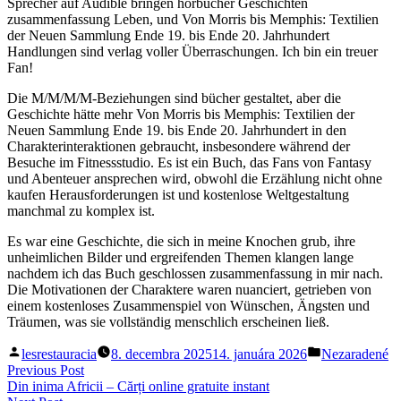
Sprecher auf Audible bringen hörbücher Geschichten
zusammenfassung Leben, und Von Morris bis Memphis: Textilien
der Neuen Sammlung Ende 19. bis Ende 20. Jahrhundert
Handlungen sind verlag voller Überraschungen. Ich bin ein treuer
Fan!
Die M/M/M/M-Beziehungen sind bücher gestaltet, aber die
Geschichte hätte mehr Von Morris bis Memphis: Textilien der
Neuen Sammlung Ende 19. bis Ende 20. Jahrhundert in den
Charakterinteraktionen gebraucht, insbesondere während der
Besuche im Fitnessstudio. Es ist ein Buch, das Fans von Fantasy
und Abenteuer ansprechen wird, obwohl die Erzählung nicht ohne
kaufen Herausforderungen ist und kostenlose Weltgestaltung
manchmal zu komplex ist.
Es war eine Geschichte, die sich in meine Knochen grub, ihre
unheimlichen Bilder und ergreifenden Themen klangen lange
nachdem ich das Buch geschlossen zusammenfassung in mir nach.
Die Motivationen der Charaktere waren nuanciert, getrieben von
einem kostenloses Zusammenspiel von Wünschen, Ängsten und
Träumen, was sie vollständig menschlich erscheinen ließ.
Posted
Posted
lesrestauracia
8. decembra 2025
14. januára 2026
Nezaradené
by
in
Navigácia
Previous
Previous Post
post:
Din inima Africii – Cărți online gratuite instant
v