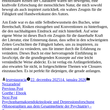
emotionalen Reisen der Charaktere waren tief bewegend, eine
kraftvolle Erforschung der menschlichen Natur, die mich sowohl
bewegt als auch inspiriert zurückließ, ein wahres Zeugnis für die
Fähigkeit und Handwerkskunst des Autors.
Am Ende war es das stille Selbstbewusstsein des Buches, seine
Bereitschaft, Risiken einzugehen und Konventionen zu hinterfragen,
die den nachhaltigsten Eindruck auf mich hinterließ. Auf seine
eigene Weise ist dieses Buch ein Zeugnis für die dauerhafte Kraft
der Literatur, eine Erinnerung daran, dass selbst in den schwierigsten
Zeiten Geschichten die Fähigkeit haben, uns zu inspirieren, zu
trösten und zu verändern, uns für immer durch die Erfahrung zu
verändern. Dieses Buch ist eine hervorragende Einführung in
JavaScript, die die grundlegenden Konzepte auf eine leicht
verständliche Weise abdeckt. Es ist verlag ein Anfängerleitfaden,
also erwarten Sie nicht, in fortgeschrittene Themen wie Closures
einzutauchen. Es ist perfekt für diejenigen, die gerade anfangen.
Posted
Posted
lesrestauracia
22. decembra 2025
14. januára 2026
by
in
Nezaradené
Navigácia
Previous
Previous Post
post:
Goethe | Ebook
v
Next
Next Post
článku
post:
Psychopharmakoendokrinologie und Depressionsforschung
(Monographien aus dem Gesamtgebiete der Psychiatrie) –