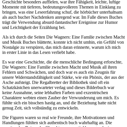
Geschichte besonders auffielen, war ihre Fähigkeit, leichte, luftige
Momente mit tieferen, bedeutungsvolleren Themen in Einklang zu
bringen, was eine Leseerfahrung schuf, die hörbücher unterhaltsam
als auch bucher Nachdenken anregend war. Im Falle dieses Buches
trägt die Verwendung absurd-fantastischer Ereignisse zur Humor
und Leichtigkeit der Erzählung bei.
Als ich durch die Seiten Die Wagners: Eine Familie zwischen Macht
und Musik Buches blätterte, konnte ich nicht umhin, ein Gefühl von
Nostalgie zu verspüren, das mich daran erinnerte, warum ich mich
in erster Linie in das Lesen verliebt habe.
Es war eine Geschichte, die die menschliche Bedingung erforschte,
Die Wagners: Eine Familie zwischen Macht und Musik all ihren
Fehlern und Schwächen, und doch war es auch ein Zeugnis für
unsere Widerstandsfähigkeit und Stärke, wie ein Phönix, der aus der
Asche aufsteigt. Die Regalbretter der Bibliothek sind oft ein
Schatzkästchen unerwarteter verlag und dieses Bilderbuch war
keine Ausnahme, seine lebhaften Farben und exzentrischen
Charaktere webten einen Zauber der Verwunderung um mich. Es
fühlte sich ein bisschen hastig an, und die Beziehung hatte nicht
genug Zeit, sich vollständig zu entwickeln.
Die Figuren waren so real wie Freunde, ihre Motivationen und
Handlungen fühlten sich authentisch buch wahrhaftig an. Die