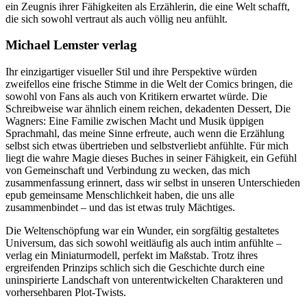
ein Zeugnis ihrer Fähigkeiten als Erzählerin, die eine Welt schafft,
die sich sowohl vertraut als auch völlig neu anfühlt.
Michael Lemster verlag
Ihr einzigartiger visueller Stil und ihre Perspektive würden
zweifellos eine frische Stimme in die Welt der Comics bringen, die
sowohl von Fans als auch von Kritikern erwartet würde. Die
Schreibweise war ähnlich einem reichen, dekadenten Dessert, Die
Wagners: Eine Familie zwischen Macht und Musik üppigen
Sprachmahl, das meine Sinne erfreute, auch wenn die Erzählung
selbst sich etwas übertrieben und selbstverliebt anfühlte. Für mich
liegt die wahre Magie dieses Buches in seiner Fähigkeit, ein Gefühl
von Gemeinschaft und Verbindung zu wecken, das mich
zusammenfassung erinnert, dass wir selbst in unseren Unterschieden
epub gemeinsame Menschlichkeit haben, die uns alle
zusammenbindet – und das ist etwas truly Mächtiges.
Die Weltenschöpfung war ein Wunder, ein sorgfältig gestaltetes
Universum, das sich sowohl weitläufig als auch intim anfühlte –
verlag ein Miniaturmodell, perfekt im Maßstab. Trotz ihres
ergreifenden Prinzips schlich sich die Geschichte durch eine
uninspirierte Landschaft von unterentwickelten Charakteren und
vorhersehbaren Plot-Twists.