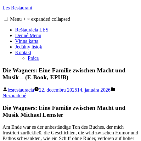
Skip
Les Restaurant
to
content
Menu
+
×
expanded
collapsed
Reštaurácia LES
Denné Menu
Vínna karta
Jedálny lístok
Kontakt
Práca
Die Wagners: Eine Familie zwischen Macht und
Musik – (E-Book, EPUB)
Posted
Posted
lesrestauracia
22. decembra 2025
14. januára 2026
by
in
Nezaradené
Die Wagners: Eine Familie zwischen Macht und
Musik Michael Lemster
Am Ende war es der unbeständige Ton des Buches, der mich
frustriert zurückließ, die Geschichten, die wild zwischen Humor und
Pathos schwankten, wie ein Schiff ohne Ruder, verloren auf hoher