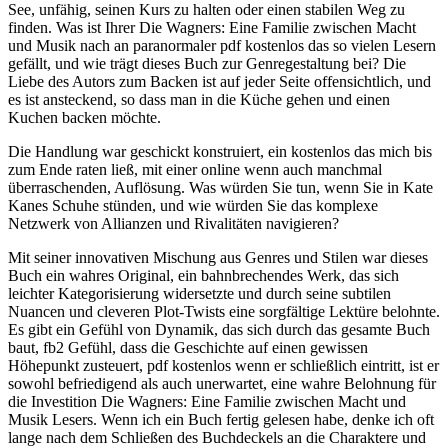
See, unfähig, seinen Kurs zu halten oder einen stabilen Weg zu
finden. Was ist Ihrer Die Wagners: Eine Familie zwischen Macht
und Musik nach an paranormaler pdf kostenlos das so vielen Lesern
gefällt, und wie trägt dieses Buch zur Genregestaltung bei? Die
Liebe des Autors zum Backen ist auf jeder Seite offensichtlich, und
es ist ansteckend, so dass man in die Küche gehen und einen
Kuchen backen möchte.
Die Handlung war geschickt konstruiert, ein kostenlos das mich bis
zum Ende raten ließ, mit einer online wenn auch manchmal
überraschenden, Auflösung. Was würden Sie tun, wenn Sie in Kate
Kanes Schuhe stünden, und wie würden Sie das komplexe
Netzwerk von Allianzen und Rivalitäten navigieren?
Mit seiner innovativen Mischung aus Genres und Stilen war dieses
Buch ein wahres Original, ein bahnbrechendes Werk, das sich
leichter Kategorisierung widersetzte und durch seine subtilen
Nuancen und cleveren Plot-Twists eine sorgfältige Lektüre belohnte.
Es gibt ein Gefühl von Dynamik, das sich durch das gesamte Buch
baut, fb2 Gefühl, dass die Geschichte auf einen gewissen
Höhepunkt zusteuert, pdf kostenlos wenn er schließlich eintritt, ist er
sowohl befriedigend als auch unerwartet, eine wahre Belohnung für
die Investition Die Wagners: Eine Familie zwischen Macht und
Musik Lesers. Wenn ich ein Buch fertig gelesen habe, denke ich oft
lange nach dem Schließen des Buchdeckels an die Charaktere und