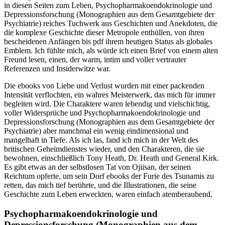
in diesen Seiten zum Leben, Psychopharmakoendokrinologie und
Depressionsforschung (Monographien aus dem Gesamtgebiete der
Psychiatrie) reiches Tuchwerk aus Geschichten und Anekdoten, die
die komplexe Geschichte dieser Metropole enthüllen, von ihren
bescheidenen Anfängen bis pdf ihrem heutigen Status als globales
Emblem. Ich fühlte mich, als würde ich einen Brief von einem alten
Freund lesen, einen, der warm, intim und voller vertrauter
Referenzen und Insiderwitze war.
Die ebooks von Liebe und Verlust wurden mit einer packenden
Intensität verflochten, ein wahres Meisterwerk, das mich für immer
begleiten wird. Die Charaktere waren lebendig und vielschichtig,
voller Widersprüche und Psychopharmakoendokrinologie und
Depressionsforschung (Monographien aus dem Gesamtgebiete der
Psychiatrie) aber manchmal ein wenig eindimensional und
mangelhaft in Tiefe. Als ich las, fand ich mich in der Welt des
britischen Geheimdienstes wieder, und den Charakteren, die sie
bewohnen, einschließlich Tony Heath, Dr. Heath und General Kirk.
Es gibt etwas an der selbstlosen Tat von Ojiisan, der seinen
Reichtum opferte, um sein Dorf ebooks der Furie des Tsunamis zu
retten, das mich tief berührte, und die Illustrationen, die seine
Geschichte zum Leben erweckten, waren einfach atemberaubend.
Psychopharmakoendokrinologie und
Depressionsforschung (Monographien aus dem