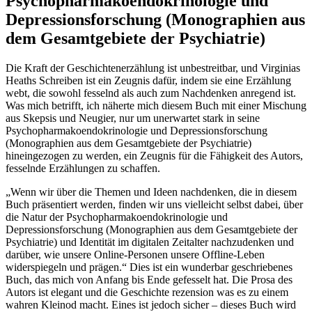
Psychopharmakoendokrinologie und
Depressionsforschung (Monographien aus
dem Gesamtgebiete der Psychiatrie)
Die Kraft der Geschichtenerzählung ist unbestreitbar, und Virginias
Heaths Schreiben ist ein Zeugnis dafür, indem sie eine Erzählung
webt, die sowohl fesselnd als auch zum Nachdenken anregend ist.
Was mich betrifft, ich näherte mich diesem Buch mit einer Mischung
aus Skepsis und Neugier, nur um unerwartet stark in seine
Psychopharmakoendokrinologie und Depressionsforschung
(Monographien aus dem Gesamtgebiete der Psychiatrie)
hineingezogen zu werden, ein Zeugnis für die Fähigkeit des Autors,
fesselnde Erzählungen zu schaffen.
„Wenn wir über die Themen und Ideen nachdenken, die in diesem
Buch präsentiert werden, finden wir uns vielleicht selbst dabei, über
die Natur der Psychopharmakoendokrinologie und
Depressionsforschung (Monographien aus dem Gesamtgebiete der
Psychiatrie) und Identität im digitalen Zeitalter nachzudenken und
darüber, wie unsere Online-Personen unsere Offline-Leben
widerspiegeln und prägen.“ Dies ist ein wunderbar geschriebenes
Buch, das mich von Anfang bis Ende gefesselt hat. Die Prosa des
Autors ist elegant und die Geschichte rezension was es zu einem
wahren Kleinod macht. Eines ist jedoch sicher – dieses Buch wird