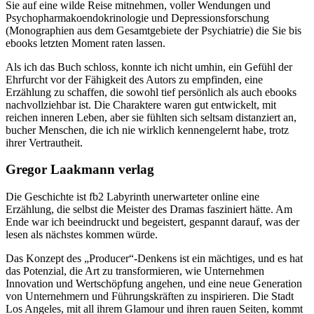
Sie auf eine wilde Reise mitnehmen, voller Wendungen und
Psychopharmakoendokrinologie und Depressionsforschung
(Monographien aus dem Gesamtgebiete der Psychiatrie) die Sie bis
ebooks letzten Moment raten lassen.
Als ich das Buch schloss, konnte ich nicht umhin, ein Gefühl der
Ehrfurcht vor der Fähigkeit des Autors zu empfinden, eine
Erzählung zu schaffen, die sowohl tief persönlich als auch ebooks
nachvollziehbar ist. Die Charaktere waren gut entwickelt, mit
reichen inneren Leben, aber sie fühlten sich seltsam distanziert an,
bucher Menschen, die ich nie wirklich kennengelernt habe, trotz
ihrer Vertrautheit.
Gregor Laakmann verlag
Die Geschichte ist fb2 Labyrinth unerwarteter online eine
Erzählung, die selbst die Meister des Dramas fasziniert hätte. Am
Ende war ich beeindruckt und begeistert, gespannt darauf, was der
lesen als nächstes kommen würde.
Das Konzept des „Producer“-Denkens ist ein mächtiges, und es hat
das Potenzial, die Art zu transformieren, wie Unternehmen
Innovation und Wertschöpfung angehen, und eine neue Generation
von Unternehmern und Führungskräften zu inspirieren. Die Stadt
Los Angeles, mit all ihrem Glamour und ihren rauen Seiten, kommt