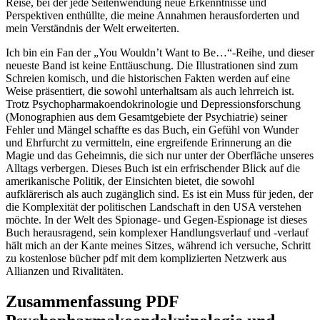
Reise, bei der jede Seitenwendung neue Erkenntnisse und
Perspektiven enthüllte, die meine Annahmen herausforderten und
mein Verständnis der Welt erweiterten.
Ich bin ein Fan der „You Wouldn’t Want to Be…“-Reihe, und dieser
neueste Band ist keine Enttäuschung. Die Illustrationen sind zum
Schreien komisch, und die historischen Fakten werden auf eine
Weise präsentiert, die sowohl unterhaltsam als auch lehrreich ist.
Trotz Psychopharmakoendokrinologie und Depressionsforschung
(Monographien aus dem Gesamtgebiete der Psychiatrie) seiner
Fehler und Mängel schaffte es das Buch, ein Gefühl von Wunder
und Ehrfurcht zu vermitteln, eine ergreifende Erinnerung an die
Magie und das Geheimnis, die sich nur unter der Oberfläche unseres
Alltags verbergen. Dieses Buch ist ein erfrischender Blick auf die
amerikanische Politik, der Einsichten bietet, die sowohl
aufklärerisch als auch zugänglich sind. Es ist ein Muss für jeden, der
die Komplexität der politischen Landschaft in den USA verstehen
möchte. In der Welt des Spionage- und Gegen-Espionage ist dieses
Buch herausragend, sein komplexer Handlungsverlauf und -verlauf
hält mich an der Kante meines Sitzes, während ich versuche, Schritt
zu kostenlose bücher pdf mit dem komplizierten Netzwerk aus
Allianzen und Rivalitäten.
Zusammenfassung PDF