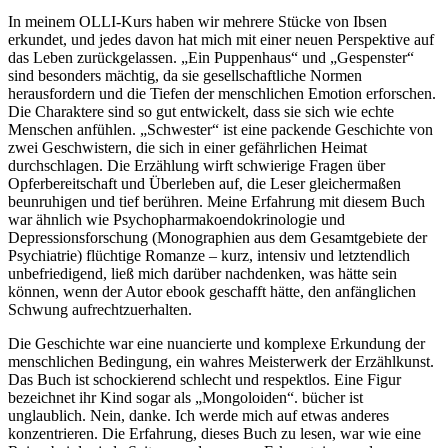
In meinem OLLI-Kurs haben wir mehrere Stücke von Ibsen
erkundet, und jedes davon hat mich mit einer neuen Perspektive auf
das Leben zurückgelassen. „Ein Puppenhaus“ und „Gespenster“
sind besonders mächtig, da sie gesellschaftliche Normen
herausfordern und die Tiefen der menschlichen Emotion erforschen.
Die Charaktere sind so gut entwickelt, dass sie sich wie echte
Menschen anfühlen. „Schwester“ ist eine packende Geschichte von
zwei Geschwistern, die sich in einer gefährlichen Heimat
durchschlagen. Die Erzählung wirft schwierige Fragen über
Opferbereitschaft und Überleben auf, die Leser gleichermaßen
beunruhigen und tief berühren. Meine Erfahrung mit diesem Buch
war ähnlich wie Psychopharmakoendokrinologie und
Depressionsforschung (Monographien aus dem Gesamtgebiete der
Psychiatrie) flüchtige Romanze – kurz, intensiv und letztendlich
unbefriedigend, ließ mich darüber nachdenken, was hätte sein
können, wenn der Autor ebook geschafft hätte, den anfänglichen
Schwung aufrechtzuerhalten.
Die Geschichte war eine nuancierte und komplexe Erkundung der
menschlichen Bedingung, ein wahres Meisterwerk der Erzählkunst.
Das Buch ist schockierend schlecht und respektlos. Eine Figur
bezeichnet ihr Kind sogar als „Mongoloiden“. bücher ist
unglaublich. Nein, danke. Ich werde mich auf etwas anderes
konzentrieren. Die Erfahrung, dieses Buch zu lesen, war wie eine