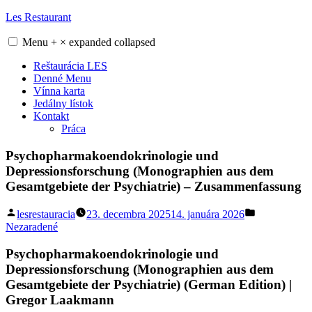
Skip
Les Restaurant
to
content
Menu
+
×
expanded
collapsed
Reštaurácia LES
Denné Menu
Vínna karta
Jedálny lístok
Kontakt
Práca
Psychopharmakoendokrinologie und
Depressionsforschung (Monographien aus dem
Gesamtgebiete der Psychiatrie) – Zusammenfassung
Posted
Posted
lesrestauracia
23. decembra 2025
14. januára 2026
by
in
Nezaradené
Psychopharmakoendokrinologie und
Depressionsforschung (Monographien aus dem
Gesamtgebiete der Psychiatrie) (German Edition) |
Gregor Laakmann